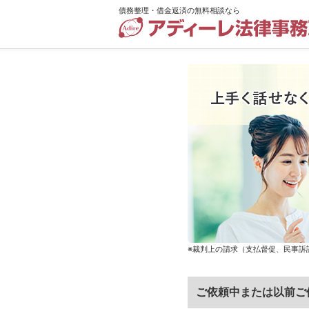
債務整理・借金返済の無料相談なら
債
務
整
理・
借
金
返
済
の
無
料
相
※裁判上の請求（支払督促、民事訴
談
な
ら
ご依頼中または以前ご
ア