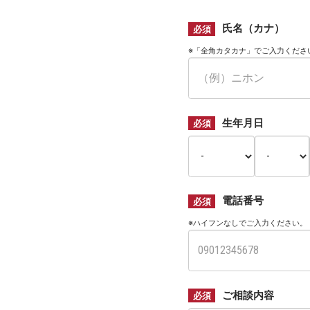
デ
氏名（カナ）
ィ
必須
ー
※「全角カタカナ」でご入力くださ
レ
法
律
事
生年月日
必須
務
所
電話番号
必須
※ハイフンなしでご入力ください。
ご相談内容
必須