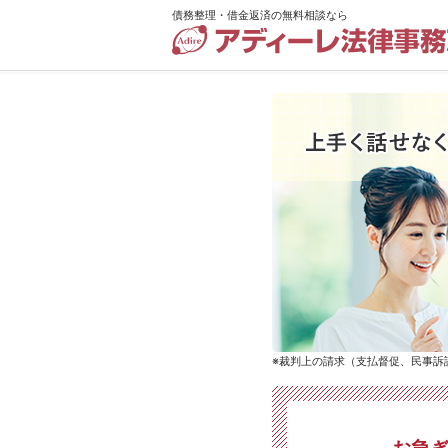
債務整理・借金返済の無料相談なら
債
務
整
理・
借
金
返
済
の
無
料
相
※裁判上の請求（支払督促、民事訴
談
な
ら
ア