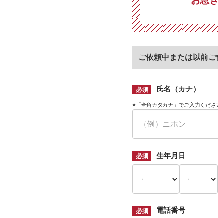
お急
デ
ィ
ー
レ
ご依頼中または以前ご
法
律
事
氏名（カナ）
必須
務
所
※「全角カタカナ」でご入力くださ
生年月日
必須
電話番号
必須