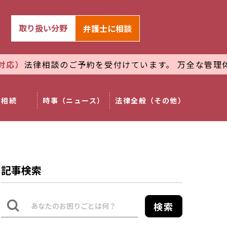
取り扱い分野
弁護士
に相談
律相談のご予約を受付けています。 万全な管理体制で
プ
相続
時事（ニュース）
法律全般（その他）
記事検索
検索