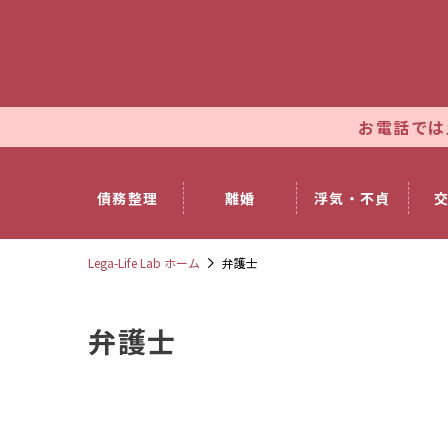
お電話では土日祝日
債務整理
離婚
浮気・不貞
Lega-Life Lab ホーム
弁護士
弁護士