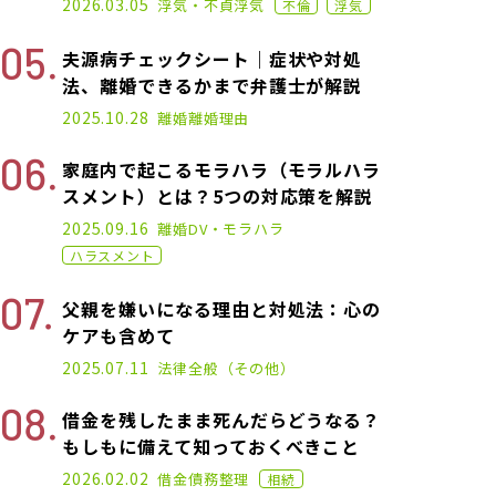
2026.03.05
浮気・不貞
浮気
不倫
浮気
夫源病チェックシート｜症状や対処
法、離婚できるかまで弁護士が解説
2025.01.17
2025.10.28
離婚
離婚理由
家庭内で起こるモラハラ（モラルハラ
スメント）とは？5つの対応策を解説
2020.11.02
2025.09.16
離婚
DV・モラハラ
ハラスメント
父親を嫌いになる理由と対処法：心の
ケアも含めて
2025.02.19
2025.07.11
法律全般（その他）
借金を残したまま死んだらどうなる？
もしもに備えて知っておくべきこと
2021.02.26
2026.02.02
借金
債務整理
相続