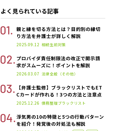
よく見られている記事
親と縁を切る方法とは？目的別の縁切
り方法を弁護士が詳しく解説
2025.03.10
2025.09.12
相続
生前対策
プロバイダ責任制限法の改正で開示請
求がスムーズに！ポイントを解説
2022.11.14
2026.03.07
法律全般（その他）
【弁護士監修】ブラックリストでもET
Cカードが作れる！3つの方法と注意点
2021.01.14
2025.12.26
債務整理
ブラックリスト
浮気男の10の特徴と5つの行動パターン
を紹介！発覚後の対処法も解説
2022.12.07