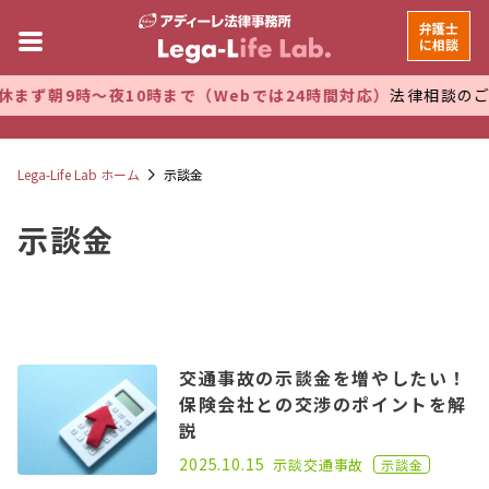
弁護士
に相談
ず朝9時～夜10時まで（Webでは24時間対応）
法律相談のご予
Lega-Life Lab ホーム
示談金
示談金
交通事故の示談金を増やしたい！
保険会社との交渉のポイントを解
説
2023.03.01
2025.10.15
示談
交通事故
示談金