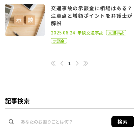
交通事故の示談金に相場はある？
注意点と増額ポイントを弁護士が
解説
2023.12.20
2025.06.24
示談
交通事故
交通事故
示談金
1
記事検索
検索