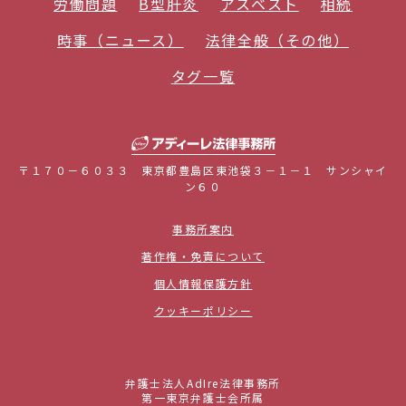
労働問題
B型肝炎
アスベスト
相続
時事（ニュース）
法律全般（その他）
タグ一覧
〒１７０－６０３３ 東京都豊島区東池袋３－１－１ サンシャイ
ン６０
事務所案内
著作権・免責について
個人情報保護方針
クッキーポリシー
弁護士法人AdIre法律事務所
第一東京弁護士会所属