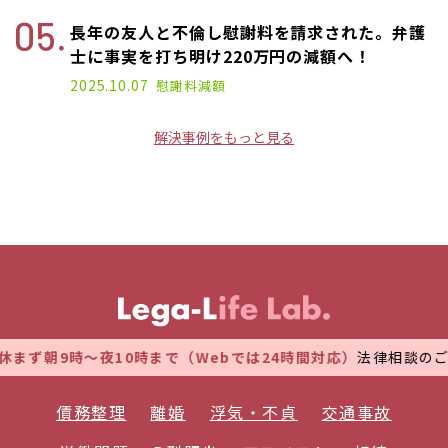
長年の友人と不倫し慰謝料を請求された。弁護
士に事実を打ち明け220万円の減額へ！
2025.10.07
慰謝料減額
解決事例をもっと見る
ず朝9時～夜10時まで（Webでは24時間対応）
法律相談のご予
債務整理
離婚
浮気・不貞
交通事故