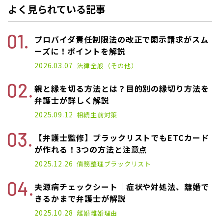
よく見られている記事
プロバイダ責任制限法の改正で開示請求がスム
ーズに！ポイントを解説
2022.11.14
2026.03.07
法律全般（その他）
親と縁を切る方法とは？目的別の縁切り方法を
弁護士が詳しく解説
2025.03.10
2025.09.12
相続
生前対策
【弁護士監修】ブラックリストでもETCカード
が作れる！3つの方法と注意点
2021.01.14
2025.12.26
債務整理
ブラックリスト
夫源病チェックシート｜症状や対処法、離婚で
きるかまで弁護士が解説
2025.01.17
2025.10.28
離婚
離婚理由