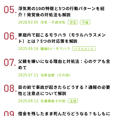
浮気男の10の特徴と5つの行動パターンを紹
介！発覚後の対処法も解説
2022.12.07
2026.03.05
浮気・不貞
浮気
浮気
不倫
家庭内で起こるモラハラ（モラルハラスメン
ト）とは？5つの対応策を解説
2020.11.02
2025.09.16
離婚
DV・モラハラ
ハラスメント
父親を嫌いになる理由と対処法：心のケアも含
めて
2025.02.19
2025.07.11
法律全般（その他）
目の前で事故が起きたらどうする？通報の必要
性と注意点について解説
2021.02.26
2025.09.12
交通事故
その他
法律
借金を残したまま死んだらどうなる？もしもに