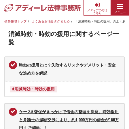
メディアの方は
メニュー
こちら
債
務
債務整理トップ
よくあるお悩みタグまとめ
「消滅時効・時効の援用」のよくある
整
消滅時効・時効の援用に関するページ一
理・
借
覧
金
返
済
時効の援用とは？失敗するリスクやデメリット・安全
の
な進め方を解説
無
料
相
#消滅時効・時効の援用
談
な
ら
ケース5 督促がきっかけで借金の整理を決意。時効援用
ア
と弁護士の減額交渉により、約1,000万円の借金が150万
デ
ィ
円まで減額に！