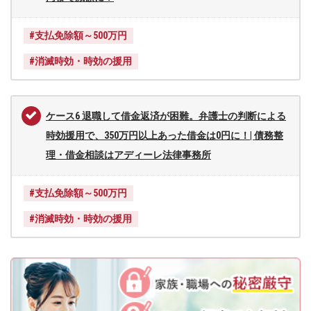
ー
レ
#支払免除額～500万円
法
律
#消滅時効・時効の援用
事
務
所
ケース6 退職して借金返済が困難。弁護士の判断による
時効援用で、350万円以上あった借金は0円に！| 債務整
理・借金相談はアディーレ法律事務所
#支払免除額～500万円
#消滅時効・時効の援用