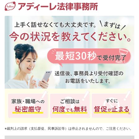
債
務
整
理・
借
金
返
済
の
無
料
相
談
な
ら
ア
デ
※裁判上の請求（支払督促、民事訴訟等）は停止されませんので、ご注意ください。
ィ