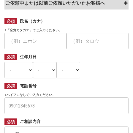
ご依頼中または以前ご依頼いただいたお客様へ
ー
レ
法
必須
氏名（カナ）
律
事
※「全角カタカナ」でご入力ください。
務
所
必須
生年月日
必須
電話番号
※ハイフンなしでご入力ください。
必須
ご相談内容