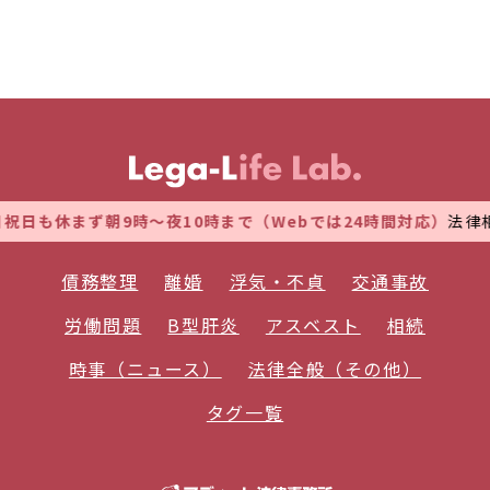
日も休まず朝9時～夜10時まで（Webでは24時間対応）
法律相
債務整理
離婚
浮気・不貞
交通事故
労働問題
B型肝炎
アスベスト
相続
時事（ニュース）
法律全般（その他）
タグ一覧