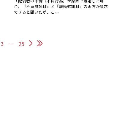
「配偶者の不倫（不貞行為）が原因で離婚した場
合、『不貞慰謝料』と『離婚慰謝料』の両方が請求
できると聞いたが、こ…
3
…
25