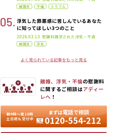
被請求
不倫
トラブル
浮気した罪悪感に苦しんでいるあなた
に知ってほしい3つのこと
2023.03.01
2026.03.13
慰謝料請求された
浮気・不貞
被請求
浮気
よく見られている記事をもっと見る
離婚、浮気・不倫
の慰謝料
に関するご相談は
アディー
レへ
！
電話で相談
まずは
朝9時〜夜10時
0120-554-212
土日祝も受付中