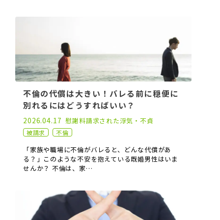
不倫の代償は大きい！バレる前に穏便に
別れるにはどうすればいい？
2023.02.15
2026.04.17
慰謝料請求された
浮気・不貞
被請求
不倫
「家族や職場に不倫がバレると、どんな代償があ
る？」このような不安を抱えている既婚男性はいま
せんか？ 不倫は、家…