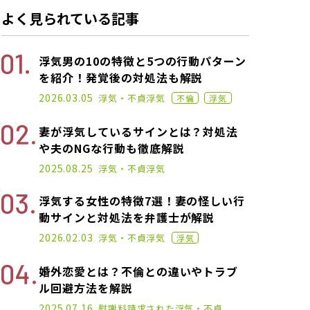
よく見られている記事
浮気男の10の特徴と5つの行動パターン
を紹介！発覚後の対処法も解説
2022.12.07
2026.03.05
浮気・不貞
浮気
不倫
浮気
妻が浮気しているサインとは？対処法
や夫のNGな行動も徹底解説
2025.01.17
2025.08.25
浮気・不貞
浮気
浮気する女性の特徴7選！妻の怪しい行
動サインと対処法を弁護士が解説
2023.01.18
2026.02.03
浮気・不貞
浮気
浮気
婚外恋愛とは？不倫との違いやトラブ
ル回避方法を解説
2023.04.19
2025.07.16
慰謝料請求された
浮気・不貞