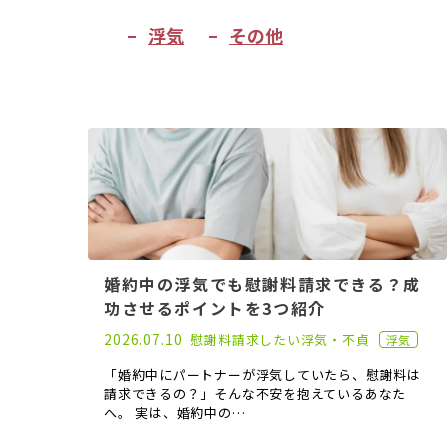
浮気
その他
婚約中の浮気でも慰謝料請求できる？成
功させるポイントを3つ紹介
2022.11.30
2026.07.10
慰謝料請求したい
浮気・不貞
浮気
「婚約中にパートナーが浮気していたら、慰謝料は
請求できるの？」そんな不安を抱えているあなた
へ。 実は、婚約中の…