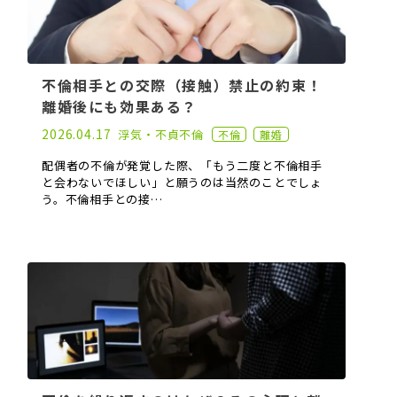
不倫相手との交際（接触）禁止の約束！
離婚後にも効果ある？
2021.06.02
2026.04.17
浮気・不貞
不倫
不倫
離婚
配偶者の不倫が発覚した際、「もう二度と不倫相手
と会わないでほしい」と願うのは当然のことでしょ
う。不倫相手との接…