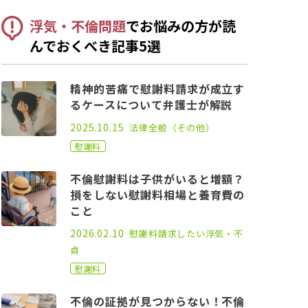
浮気・不倫問題
でお悩みの方が読
んでおくべき記事5選
精神的苦痛で慰謝料請求が成立す
るケースについて弁護士が解説
2021.03.17
2025.10.15
法律全般（その他）
慰謝料
不倫慰謝料は子供がいると増額？
損をしない慰謝料相場と養育費の
こと
2022.05.06
2026.02.10
慰謝料請求したい
浮気・不
貞
慰謝料
不倫の証拠が見つからない！不倫