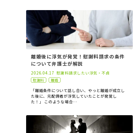
離婚後に浮気が発覚！慰謝料請求の条件
について弁護士が解説
2022.05.06
2026.04.17
慰謝料請求したい
浮気・不貞
慰謝料
離婚
「離婚条件について話し合い、やっと離婚が成立し
た後に、元配偶者が浮気していたことが発覚し
た！」 このような場合…