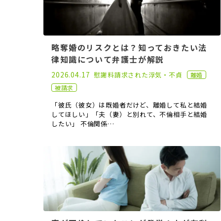
略奪婚のリスクとは？知っておきたい法
律知識について弁護士が解説
2021.01.25
2026.04.17
慰謝料請求された
浮気・不貞
離婚
被請求
「彼氏（彼女）は既婚者だけど、離婚して私と結婚
してほしい」「夫（妻）と別れて、不倫相手と結婚
したい」 不倫関係…