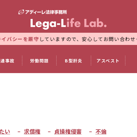
厳守
していますので、安心してお問い合わせください。
交通事故
労働問題
B型肝炎
アスベスト
たい
求償権
貞操権侵害
不倫