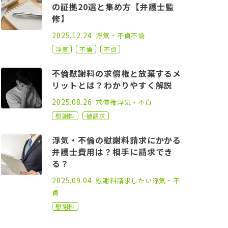
の証拠20選と集め方【弁護士監
修】
2021.02.17
2025.12.24
浮気・不貞
不倫
浮気
不倫
不貞
不倫慰謝料の求償権と放棄するメ
リットとは？わかりやすく解説
2022.09.21
2025.08.26
求償権
浮気・不貞
慰謝料
被請求
浮気・不倫の慰謝料請求にかかる
弁護士費用は？相手に請求でき
る？
2021.10.01
2025.09.04
慰謝料請求したい
浮気・不
貞
慰謝料