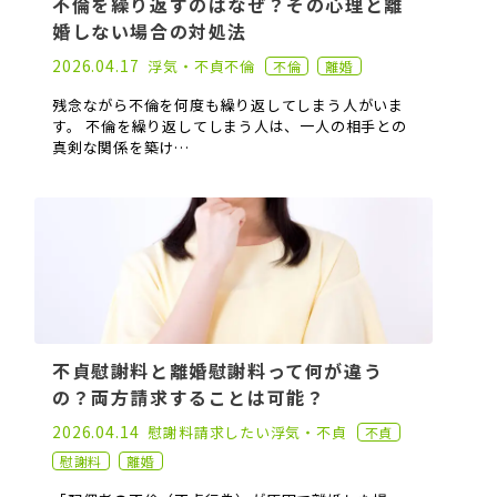
不倫を繰り返すのはなぜ？その心理と離
婚しない場合の対処法
2021.03.31
2026.04.17
浮気・不貞
不倫
不倫
離婚
残念ながら不倫を何度も繰り返してしまう人がいま
す。 不倫を繰り返してしまう人は、一人の相手との
真剣な関係を築け…
不貞慰謝料と離婚慰謝料って何が違う
の？両方請求することは可能？
2022.08.03
2026.04.14
慰謝料請求したい
浮気・不貞
不貞
慰謝料
離婚