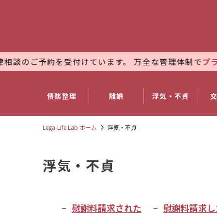
約を受付けています。 万全な管理体制で
プライバシーを
債務整理
離婚
浮気・不貞
Lega-Life Lab ホーム
浮気・不貞
浮気・不貞
慰謝料請求された
慰謝料請求し