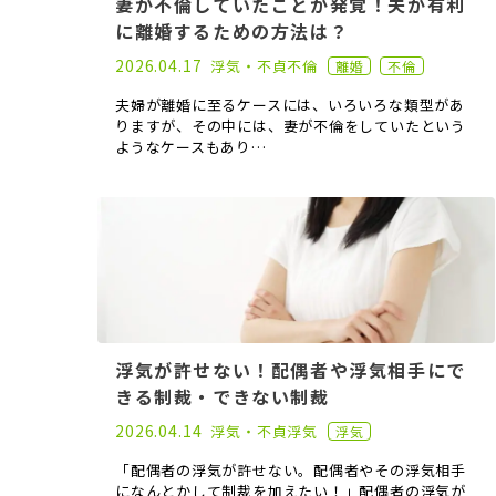
妻が不倫していたことが発覚！夫が有利
に離婚するための方法は？
2021.06.02
2026.04.17
浮気・不貞
不倫
離婚
不倫
夫婦が離婚に至るケースには、いろいろな類型があ
りますが、その中には、妻が不倫をしていたという
ようなケースもあり…
浮気が許せない！配偶者や浮気相手にで
きる制裁・できない制裁
2022.10.19
2026.04.14
浮気・不貞
浮気
浮気
「配偶者の浮気が許せない。配偶者やその浮気相手
になんとかして制裁を加えたい！」配偶者の浮気が