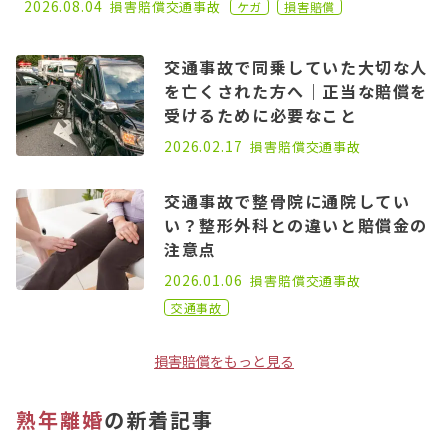
2026.08.04
損害賠償
交通事故
ケガ
損害賠償
交通事故で同乗していた大切な人
を亡くされた方へ｜正当な賠償を
受けるために必要なこと
2026.02.17
損害賠償
交通事故
交通事故で整骨院に通院してい
い？整形外科との違いと賠償金の
注意点
2023.09.06
2026.01.06
損害賠償
交通事故
交通事故
損害賠償をもっと見る
熟年離婚
の新着記事