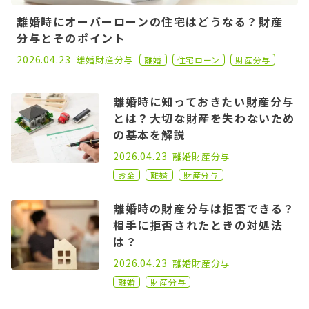
離婚時にオーバーローンの住宅はどうなる？財産
分与とそのポイント
2021.09.22
2026.04.23
離婚
財産分与
離婚
住宅ローン
財産分与
離婚時に知っておきたい財産分与
とは？大切な財産を失わないため
の基本を解説
2020.11.02
2026.04.23
離婚
財産分与
お金
離婚
財産分与
離婚時の財産分与は拒否できる？
相手に拒否されたときの対処法
は？
2022.08.03
2026.04.23
離婚
財産分与
離婚
財産分与