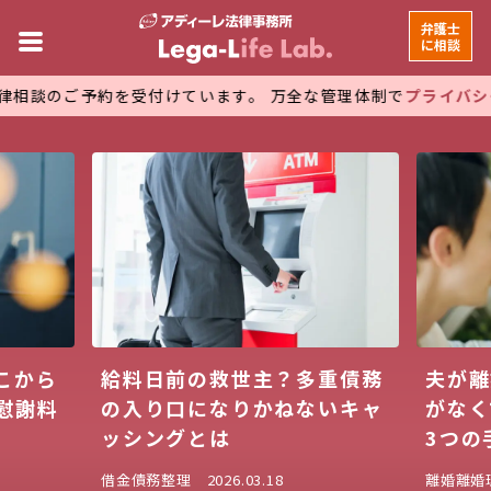
弁護士
に相談
受付けています。 万全な管理体制で
プライバシーを厳守
していま
重債務
夫が離婚してくれない！合意
「今す
いキャ
がなくても離婚を成立させる
い！」
3つの手順
方法を
離婚
離婚理由
2026.03.13
退職
労働