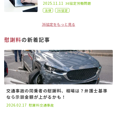
2022.06.15
2025.11.11
36協定
労働問題
法律
36協定
36協定をもっと見る
慰謝料
の新着記事
交通事故の同乗者の慰謝料、相場は？弁護士基準
なら示談金額が上がるかも！
2026.02.17
慰謝料
交通事故