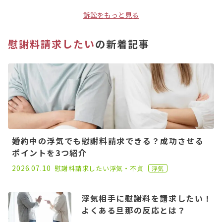
訴訟をもっと見る
慰謝料請求したい
の新着記事
婚約中の浮気でも慰謝料請求できる？成功させる
ポイントを3つ紹介
2022.11.30
2026.07.10
慰謝料請求したい
浮気・不貞
浮気
浮気相手に慰謝料を請求したい！
よくある旦那の反応とは？