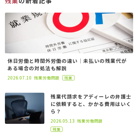
残業
の新着記事
休日労働と時間外労働の違い｜未払いの残業代が
ある場合の対処法も解説
2021.09.15
2026.07.10
残業
労働問題
残業
残業代請求をアディーレの弁護士
に依頼すると、かかる費用はいく
ら？
2022.10.05
2026.05.13
残業
労働問題
残業