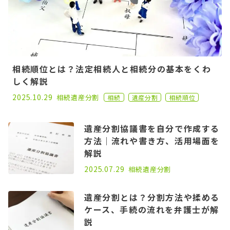
相続順位とは？法定相続人と相続分の基本をくわ
しく解説
2024.11.22
2025.10.29
相続
遺産分割
相続
遺産分割
相続順位
遺産分割協議書を自分で作成する
方法｜流れや書き方、活用場面を
解説
2025.04.30
2025.07.29
相続
遺産分割
遺産分割とは？分割方法や揉める
ケース、手続の流れを弁護士が解
説