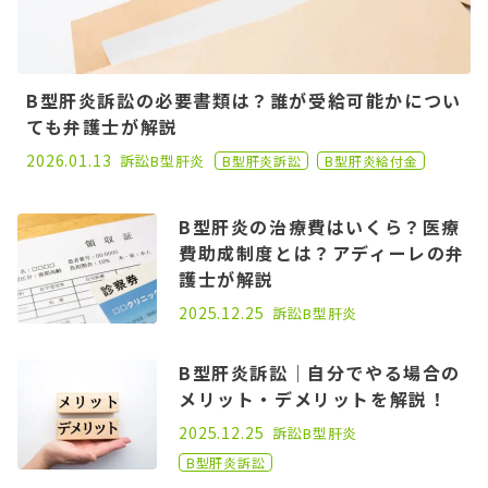
B型肝炎訴訟の必要書類は？誰が受給可能かについ
ても弁護士が解説
2021.01.25
2026.01.13
訴訟
B型肝炎
B型肝炎訴訟
B型肝炎給付金
B型肝炎の治療費はいくら？医療
費助成制度とは？アディーレの弁
護士が解説
2023.10.18
2025.12.25
訴訟
B型肝炎
B型肝炎訴訟｜自分でやる場合の
メリット・デメリットを解説！
2022.08.31
2025.12.25
訴訟
B型肝炎
B型肝炎訴訟