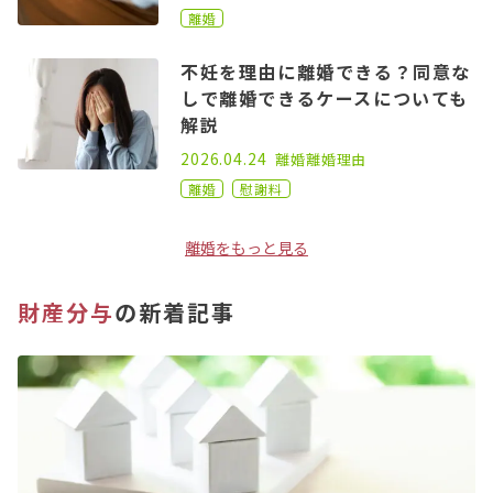
離婚
不妊を理由に離婚できる？同意な
しで離婚できるケースについても
解説
2022.11.16
2026.04.24
離婚
離婚理由
離婚
慰謝料
離婚をもっと見る
財産分与
の新着記事