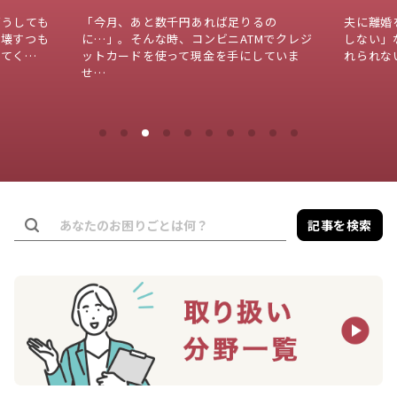
るの
夫に離婚を切り出したのに、「絶対に離婚
3月の年
Mでクレジ
しない」などと拒否された場合、「一生別
限界を迎
していま
れられないのでは…」と不安になるか…
願う方は
記事を検索