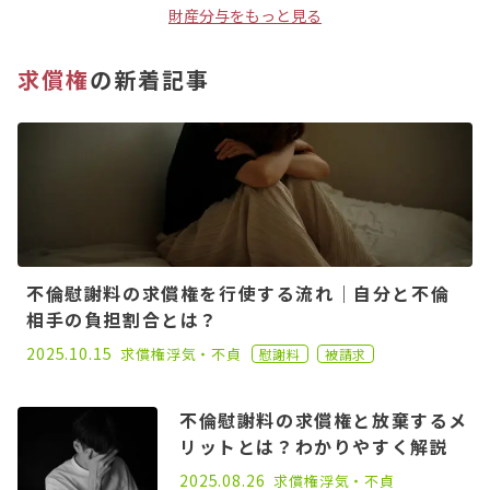
財産分与をもっと見る
求償権
の新着記事
不倫慰謝料の求償権を行使する流れ｜自分と不倫
相手の負担割合とは？
2022.10.05
2025.10.15
求償権
浮気・不貞
慰謝料
被請求
不倫慰謝料の求償権と放棄するメ
リットとは？わかりやすく解説
2022.09.21
2025.08.26
求償権
浮気・不貞