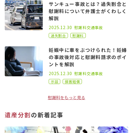
サンキュー事故とは？過失割合と
慰謝料について弁護士がくわしく
解説
2021.06.02
2025.12.30
慰謝料
交通事故
過失割合
慰謝料
妊娠中に車をぶつけられた！妊婦
の事故後対応と慰謝料請求のポイ
ントを解説
2021.05.21
2025.12.30
慰謝料
交通事故
示談
損害賠償
慰謝料をもっと見る
遺産分割
の新着記事