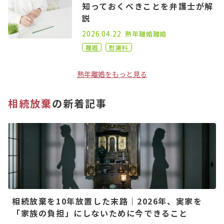
知っておくべきことを弁護士が解
説
2021.05.12
2026.04.22
熟年離婚
離婚
離婚
慰謝料
熟年離婚をもっと見る
相続放棄
の新着記事
相続放棄を10年放置した末路｜2026年、実家を
「家族の負担」にしないために今できること