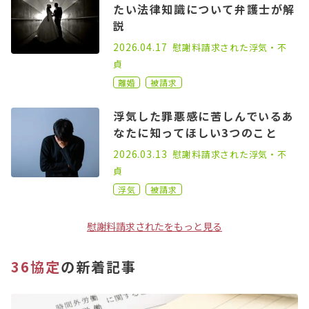
たい法律知識について弁護士が解
説
2021.01.25
2026.04.17
慰謝料請求された
浮気・不
貞
離婚
被請求
浮気した罪悪感に苦しんでいるあ
なたに知ってほしい3つのこと
2023.03.01
2026.03.13
慰謝料請求された
浮気・不
貞
浮気
被請求
慰謝料請求されたをもっと見る
36協定
の新着記事