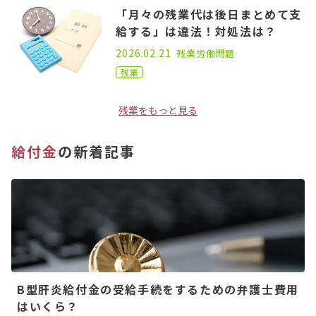
「月々の残業代は後日まとめて支
給する」は違法！対処法は？
2022.10.05
2026.02.21
残業
労働問題
残業
残業をもっと見る
給付金
の新着記事
B型肝炎給付金の受給手続をするための弁護士費用
はいくら？