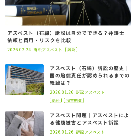
アスベスト（石綿）訴訟は自分でできる？弁護士
依頼と費用・リスクを比較
2021.01.25
2026.02.24
訴訟
アスベスト
訴訟
アスベスト（石綿）訴訟の歴史｜
国の賠償責任が認められるまでの
経緯は？
2022.09.07
2026.01.26
訴訟
アスベスト
訴訟
損害賠償
アスベスト問題｜アスベストによ
る健康被害とアスベスト訴訟
2022.07.20
2026.01.26
訴訟
アスベスト