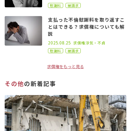
慰謝料
被請求
支払った不倫慰謝料を取り返すこ
とはできる？求償権についても解
説
2022.09.21
2025.08.25
求償権
浮気・不貞
慰謝料
被請求
求償権をもっと見る
その他
の新着記事