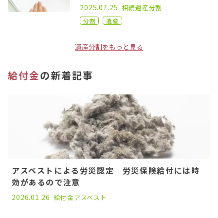
2024.11.22
2025.07.25
相続
遺産分割
分割
遺産
遺産分割をもっと見る
給付金
の新着記事
アスベストによる労災認定｜労災保険給付には時
効があるので注意
2022.08.31
2026.01.26
給付金
アスベスト