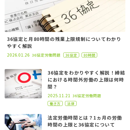
36協定と月80時間の残業上限規制についてわかり
やすく解説
2024.11.11
2026.01.26
36協定
労働問題
36協定
80時間
36協定をわかりやすく解説！締結
における時間外労働の上限は何時
間？
2020.10.21
2025.11.21
36協定
労働問題
働き方
法律
法定労働時間とは？1ヵ月の労働
時間の上限と36協定について