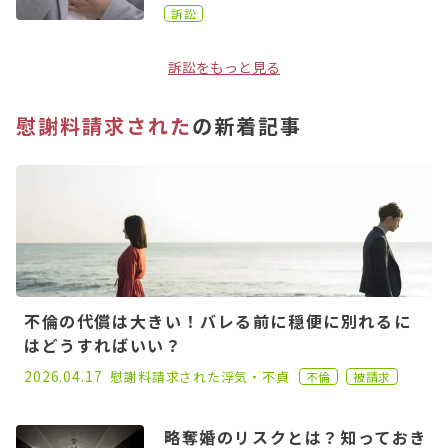
訴訟
訴訟をもっと見る
慰謝料請求された
の新着記事
不倫の代償は大きい！バレる前に穏便に別れるに
はどうすればいい？
2023.02.15
2026.04.17
慰謝料請求された
浮気・不貞
不倫
被請求
略奪婚のリスクとは？知っておき