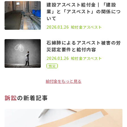
建設アスベスト給付金┃「建設
業」と「アスベスト」の関係につ
いて
2022.07.20
2026.01.26
給付金
アスベスト
石綿肺によるアスベスト被害の労
災認定要件と給付内容
2022.09.21
2026.01.26
給付金
アスベスト
労災
給付金をもっと見る
訴訟
の新着記事