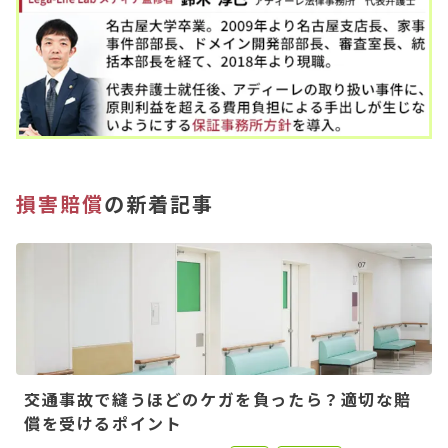
損害賠償
の新着記事
交通事故で縫うほどのケガを負ったら？適切な賠
償を受けるポイント
2021.05.26