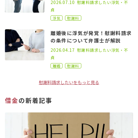
2023.11.08
2026.07.10
慰謝料請求したい
浮気・不
貞
浮気
慰謝料
離婚後に浮気が発覚！慰謝料請求
の条件について弁護士が解説
2022.05.06
2026.04.17
慰謝料請求したい
浮気・不
貞
離婚
慰謝料
慰謝料請求したいをもっと見る
借金
の新着記事