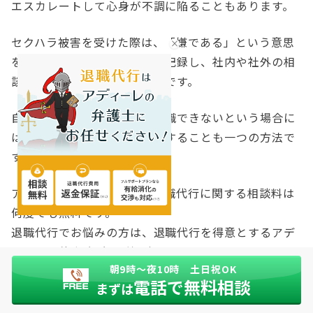
エスカレートして心身が不調に陥ることもあります。
セクハラ被害を受けた際は、「嫌である」という意思
を明確に伝え、証拠を詳細に記録し、社内や社外の相
談窓口に相談することが大切です。
自分だけでは会社をうまく退職できないという場合に
は、退職代行サービスを利用することも一つの方法で
す。
アディーレ法律事務所では退職代行に関する相談料は
何度でも無料です。
退職代行でお悩みの方は、退職代行を得意とするアデ
ィーレ法律事務所へご相談ください。
朝9時〜夜10時 土日祝OK
電話で無料相談
まずは
この記事の監修弁護士