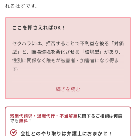
れるはずです。
ここを押さえればOK！
セクハラには、拒否することで不利益を被る「対価
型」と、職場環境を悪化させる「環境型」があり、
性別に関係なく誰もが被害者・加害者になり得ま
す。
もしあなたがセクハラに遭ってしまったら、大切な
続きを読む
のは、まず「嫌だ」という意思をはっきり伝えるこ
と、そして将来の交渉や法的手続きに備えて証拠を
確実に集めることです。そして、社内や外部の相談
残業代請求・退職代行・不当解雇
に関するご相談は何度
窓口の利用し、被害が深刻な場合には労働審判や裁
でも
無料
！
判といった法的措置をとることや退職・転職をする
会社とのやり取りは弁護士におまかせ！