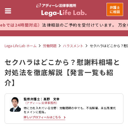
弁護士
に相談
時間対応）
法律相談のご予約を受付けています。 万全な管理体制
Lega-Life Lab ホーム
労働問題
ハラスメント
セクハラはどこから？慰
セクハラはどこから？慰謝料相場と
対処法を徹底解説【発言一覧も紹
介】
監修弁護士：髙野 文幸
（アディーレ法律事務所）
特に力を入れている分野：労働問題の中でも、不当解雇、未払残業代
をメインに担当。
詳しいプロフィールはこちら