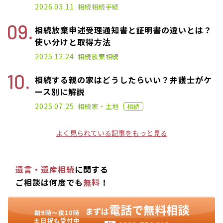
2026.03.11
相続
相続手続
相続放棄申述受理通知書と証明書の違いとは？
使い分けと取得方法
2025.12.12
2025.12.24
相続放棄
相続
相続する親の家はどうしたらいい？弁護士がケ
ース別に解説
2023.03.03
2025.07.25
相続
家・土地
相続
よく見られている記事をもっと見る
遺言・遺産相続
に関する
ご相談は何度でも
無料
！
電話で無料相談
まずは
朝9時〜夜10時
土日祝も受付中