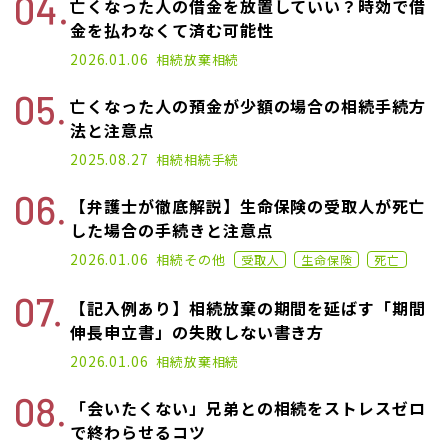
亡くなった人の借金を放置していい？時効で借
金を払わなくて済む可能性
2025.07.02
2026.01.06
相続放棄
相続
亡くなった人の預金が少額の場合の相続手続方
法と注意点
2025.01.16
2025.08.27
相続
相続手続
【弁護士が徹底解説】生命保険の受取人が死亡
した場合の手続きと注意点
2024.11.22
2026.01.06
相続
その他
受取人
生命保険
死亡
【記入例あり】相続放棄の期間を延ばす「期間
伸長申立書」の失敗しない書き方
2025.09.16
2026.01.06
相続放棄
相続
「会いたくない」兄弟との相続をストレスゼロ
で終わらせるコツ