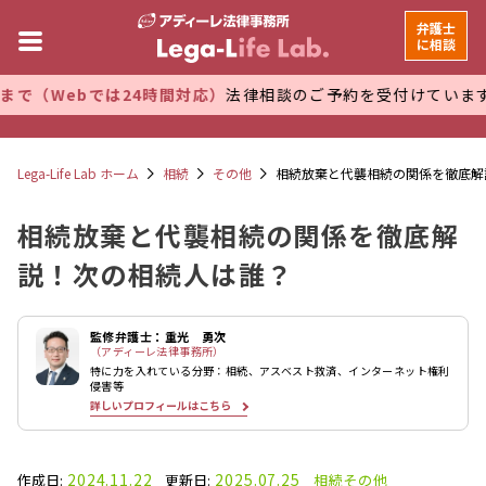
弁護士
に相談
では24時間対応）
法律相談のご予約を受付けています。 万全な
Lega-Life Lab ホーム
相続
その他
相続放棄と代襲相続の関係を徹底解
相続放棄と代襲相続の関係を徹底解
説！次の相続人は誰？
監修弁護士：重光 勇次
（アディーレ法律事務所）
特に力を入れている分野：相続、アスベスト救済、インターネット権利
侵害等
詳しいプロフィールはこちら
2024.11.22
2025.07.25
作成日:
更新日:
相続
その他