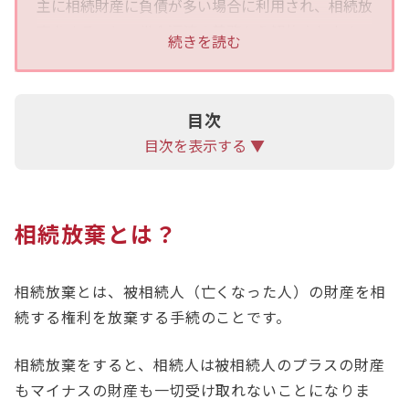
主に相続財産に負債が多い場合に利用され、相続放
棄をすることで借金返済の義務から解放されます。
続きを読む
相続放棄は家庭裁判所での手続きが必要で、原則と
して相続の開始を知った日から3ヶ月以内に行う必
要があります。
目次
代襲相続とは、本来相続人となるべき人が相続開始
目次を表示する ▼
前に死亡している場合、その人の子どもが代わりに
相続する制度ですが、相続放棄をした場合には代襲
相続は起こりません。
相続放棄とは？
相続放棄後だれが相続人になるかは、民法で定めら
れた相続順位に基づいて決定され、すべての法定相
相続放棄とは、被相続人（亡くなった人）の財産を相
続人が相続放棄をした場合、相続財産は国庫に帰属
続する権利を放棄する手続のことです。
します。相続放棄を検討している方は、一度アディ
ーレ法律事務所にご相談ください。
相続放棄をすると、相続人は被相続人のプラスの財産
もマイナスの財産も一切受け取れないことになりま