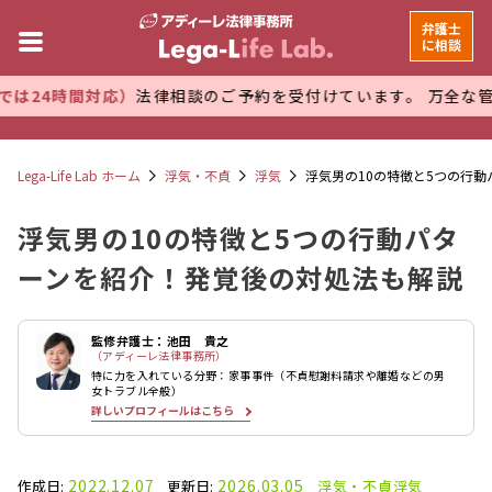
弁護士
に相談
対応）
法律相談のご予約を受付けています。 万全な管理体制で
プ
Lega-Life Lab ホーム
浮気・不貞
浮気
浮気男の10の特徴と5つの行
浮気男の10の特徴と5つの行動パタ
ーンを紹介！発覚後の対処法も解説
監修弁護士：池田 貴之
（アディーレ法律事務所）
特に力を入れている分野：家事事件（不貞慰謝料請求や離婚などの男
女トラブル全般）
詳しいプロフィールはこちら
2022.12.07
2026.03.05
作成日:
更新日:
浮気・不貞
浮気