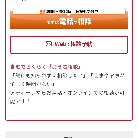
（※１）
夫に浮気の疑いがある場合には、問い詰める前に
朝9時〜夜10時
土日祝も受付中
「確実な証拠（ラブホテルの写真等）」を確保し、
電話
相談
まずは
で
その上で「離婚」か「再構築」かを選択することが
大切です。 弁護士に依頼すれば、相手との直接交
渉を避けつつ、適正な慰謝料請求や、浮気相手への
Web
相談予約
で
接触禁止の約束を取り付けることもできます。「離
婚せずやり直したい」場合でも、弁護士は力になれ
自宅でらくらく「おうち相談」
ます。一人で抱え込まず、アディーレへご相談くだ
「誰にも知られずに相談したい」「仕事や家事が
さい。
忙しく時間がない」
アディーレならお電話・オンラインでの相談が可
能です！