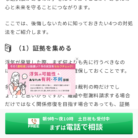
心と未来を守ることにつながります。
ここでは、後悔しないために知っておきたい4つの対処
法をご紹介します。
（1）証拠を集める
浮気が発覚した際、まず何よりも先に行うべきなの
は、「確実な証拠」を集めて確保しておくことです。
多くの方が「証拠が必要なのは裁判の時だけでし
ょ？」と思いがちですが、離婚や慰謝料請求する場合
だけではなく関係修復を目指す場合であっても、証拠
はあなたを守る強力な味方になります。
朝9時〜夜10時 土日祝も受付中
電話で相談
まずは
なぜなら、いざ夫に浮気を問い詰めても、「ただの相
談相手だ」「誤解だ」とシラを切られ、うやむやにさ