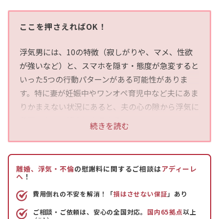
ここを押さえればOK！
浮気男には、10の特徴（寂しがりや、マメ、性欲
が強いなど）と、スマホを隠す・態度が急変すると
いった5つの行動パターンがある可能性がありま
す。特に妻が妊娠中やワンオペ育児中など夫にあま
りかまえない状況にあると、夫の心の隙から浮気に
発展しやすい傾向にあるようです。
続きを読む
もし夫に浮気の疑いがあるのなら、その疑いを放置
するのはやめましょう。問題をただ先送りしている
離婚、浮気・不倫
の慰謝料に関するご相談は
アディーレ
だけではなく、証拠を隠されたり、夫婦の財産が使
へ
！
いこまれたり、慰謝料が時効で請求できなくなった
費用倒れの不安を解消！「
損はさせない保証
」あり
りするおそれがあります。
ご相談・ご依頼は、安心の全国対応。
国内65拠点
以上