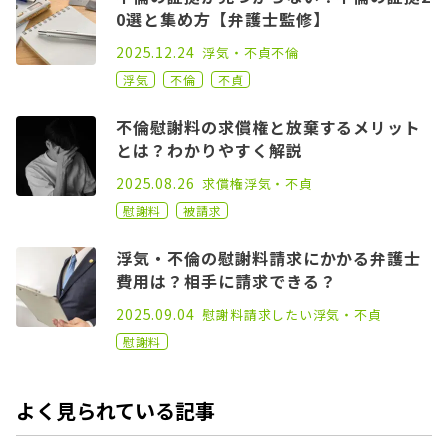
0選と集め方【弁護士監修】
2021.02.17
2025.12.24
浮気・不貞
不倫
浮気
不倫
不貞
不倫慰謝料の求償権と放棄するメリット
とは？わかりやすく解説
2022.09.21
2025.08.26
求償権
浮気・不貞
慰謝料
被請求
浮気・不倫の慰謝料請求にかかる弁護士
費用は？相手に請求できる？
2021.10.01
2025.09.04
慰謝料請求したい
浮気・不貞
慰謝料
よく見られている記事