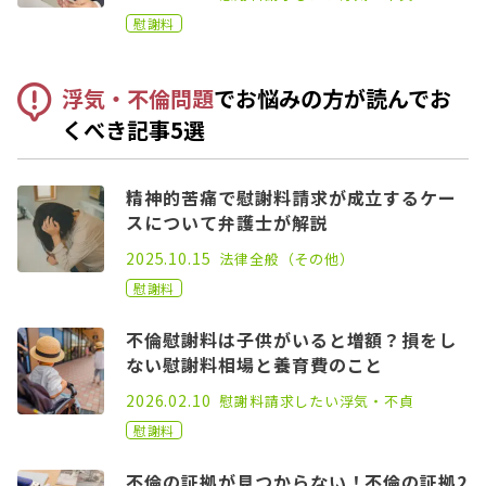
慰謝料
浮気・不倫問題
でお悩みの方が読んでお
くべき記事5選
精神的苦痛で慰謝料請求が成立するケー
スについて弁護士が解説
2021.03.17
2025.10.15
法律全般（その他）
慰謝料
不倫慰謝料は子供がいると増額？損をし
ない慰謝料相場と養育費のこと
2022.05.06
2026.02.10
慰謝料請求したい
浮気・不貞
慰謝料
不倫の証拠が見つからない！不倫の証拠2