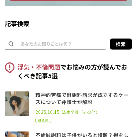
記事検索
検索
浮気・不倫問題
でお悩みの方が読んでお
くべき記事5選
精神的苦痛で慰謝料請求が成立するケー
スについて弁護士が解説
2021.03.17
2025.10.15
法律全般（その他）
慰謝料
不倫慰謝料は子供がいると増額？損をし