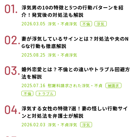
浮気男の10の特徴と5つの行動パターンを紹
介！発覚後の対処法も解説
2022.12.07
2026.03.05
浮気・不貞
浮気
不倫
浮気
妻が浮気しているサインとは？対処法や夫のN
Gな行動も徹底解説
2025.01.17
2025.08.25
浮気・不貞
浮気
婚外恋愛とは？不倫との違いやトラブル回避方
法を解説
2023.04.19
2025.07.16
慰謝料請求された
浮気・不貞
被請求
不倫
トラブル
浮気する女性の特徴7選！妻の怪しい行動サイ
ンと対処法を弁護士が解説
2023.01.18
2026.02.03
浮気・不貞
浮気
浮気