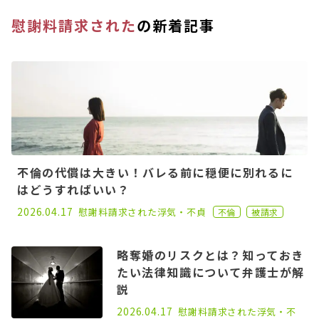
慰謝料請求された
の新着記事
不倫の代償は大きい！バレる前に穏便に別れるに
はどうすればいい？
2023.02.15
2026.04.17
慰謝料請求された
浮気・不貞
不倫
被請求
略奪婚のリスクとは？知っておき
たい法律知識について弁護士が解
説
2021.01.25
2026.04.17
慰謝料請求された
浮気・不