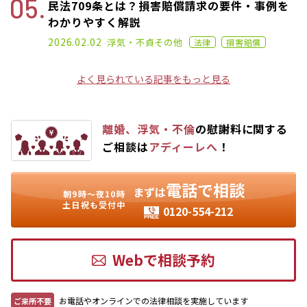
民法709条とは？損害賠償請求の要件・事例を
わかりやすく解説
2020.12.25
2026.02.02
浮気・不貞
その他
法律
損害賠償
よく見られている記事をもっと見る
離婚、浮気・不倫
の慰謝料に関する
ご相談は
アディーレへ
！
電話で相談
まずは
朝9時〜夜10時
土日祝も受付中
0120-554-212
Webで相談予約
お電話やオンラインでの法律相談を実施しています
ご来所不要