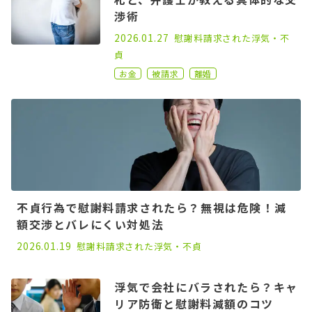
渉術
2022.08.17
2026.01.27
慰謝料請求された
浮気・不
貞
お金
被請求
離婚
不貞行為で慰謝料請求されたら？無視は危険！減
額交渉とバレにくい対処法
2026.01.19
慰謝料請求された
浮気・不貞
浮気で会社にバラされたら？キャ
リア防衛と慰謝料減額のコツ