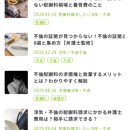
ない慰謝料相場と養育費のこと
2022.05.06
2026.02.10
慰謝料請求したい
浮気・不貞
慰謝料
不倫の証拠が見つからない！不倫の証拠2
0選と集め方【弁護士監修】
2021.02.17
2025.12.24
浮気・不貞
不倫
浮気
不倫
不貞
不倫慰謝料の求償権と放棄するメリット
とは？わかりやすく解説
2022.09.21
2025.08.26
求償権
浮気・不貞
慰謝料
被請求
浮気・不倫の慰謝料請求にかかる弁護士
費用は？相手に請求できる？
2021.10.01
2025.09.04
慰謝料請求したい
浮気・不貞