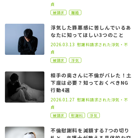
貞
被請求
離婚
浮気した罪悪感に苦しんでいるあ
なたに知ってほしい3つのこと
2023.03.01
2026.03.13
慰謝料請求された
浮気・不
貞
被請求
浮気
相手の奥さんに不倫がバレた！土
下座は必要？知っておくべきNG
行動4選
2022.12.07
2026.01.27
慰謝料請求された
浮気・不
貞
被請求
慰謝料
浮気
不倫慰謝料を減額する7つの切り
札と、弁護士が教える具体的な交