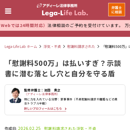
弁護士
に相談
時間対応）
法律相談のご予約を受付けています。 万全な管理体制
Lega-Life Lab ホーム
浮気・不貞
慰謝料請求された
「慰謝料500万
「慰謝料500万」は払いすぎ？示談
書に潜む落とし穴と自分を守る盾
監修弁護士：池田 貴之
（アディーレ法律事務所）
特に力を入れている分野：家事事件（不貞慰謝料請求や離婚などの男
女トラブル全般）
詳しいプロフィールはこちら
2026.02.25
作成日:
慰謝料請求された
浮気・不貞