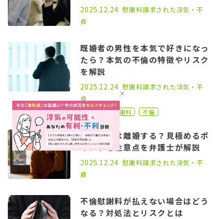
2025.11.07
2025.12.24
慰謝料請求された
浮気・不
貞
既婚者の男性を本気で好きになっ
たら？本気の不倫の特徴やリスク
を解説
2021.02.03
2025.12.24
慰謝料請求された
浮気・不
貞
被請求
慰謝料
不倫
不倫相手は離婚する？見極めるポ
イントと注意点を弁護士が解説
2025.09.29
2025.12.24
慰謝料請求された
浮気・不
貞
不倫慰謝料が払えない場合はどう
なる？対処法とリスクとは