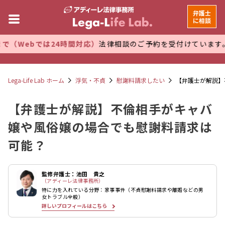
弁護士
に相談
24時間対応）
法律相談のご予約を受付けています。 万全な管理
Lega-Life Lab ホーム
浮気・不貞
慰謝料請求したい
【弁護士が解説】
【弁護士が解説】不倫相手がキャバ
嬢や風俗嬢の場合でも慰謝料請求は
可能？
監修弁護士：池田 貴之
（アディーレ法律事務所）
特に力を入れている分野：家事事件（不貞慰謝料請求や離婚などの男
女トラブル全般）
詳しいプロフィールはこちら