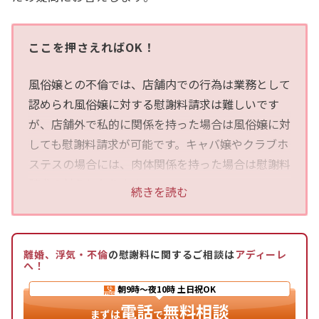
ここを押さえればOK！
風俗嬢との不倫では、店舗内での行為は業務として
認められ風俗嬢に対する慰謝料請求は難しいです
が、店舗外で私的に関係を持った場合は風俗嬢に対
しても慰謝料請求が可能です。キャバ嬢やクラブホ
ステスの場合には、肉体関係を持った場合は慰謝料
請求の対象となります。
続きを読む
弁護士に慰謝料請求を依頼するメリットとして、怒
りを伝えやすく、高額な慰謝料獲得の可能性が高ま
離婚、浮気・不倫
の慰謝料に関するご相談は
アディーレ
り、不倫相手と直接連絡を取らずに済むことが挙げ
へ！
られます。不倫を理由とした慰謝料請求をお考えの
朝9時〜夜10時
土日祝OK
方は、アディーレ法律事務所にご相談ください。
電話
無料相談
まずは
で