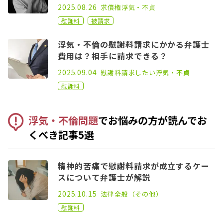
2022.09.21
2025.08.26
求償権
浮気・不貞
慰謝料
被請求
浮気・不倫の慰謝料請求にかかる弁護士
費用は？相手に請求できる？
2021.10.01
2025.09.04
慰謝料請求したい
浮気・不貞
慰謝料
浮気・不倫問題
でお悩みの方が読んでお
くべき記事5選
精神的苦痛で慰謝料請求が成立するケー
スについて弁護士が解説
2021.03.17
2025.10.15
法律全般（その他）
慰謝料