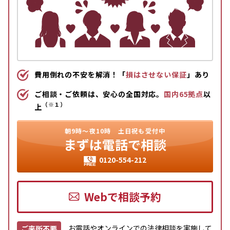
費用倒れの不安を解消！「
損はさせない保証
」あり
ご相談・ご依頼は、安心の全国対応。
国内65拠点
以
（※１）
上
朝9時〜夜10時
土日祝も受付中
まずは
電話で相談
0120-554-212
Webで相談予約
お電話やオンラインでの法律相談を実施して
ご来所不要