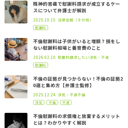
精神的苦痛で慰謝料請求が成立するケー
スについて弁護士が解説
2021.03.17
2025.10.15
法律全般（その他）
慰謝料
不倫慰謝料は子供がいると増額？損をし
ない慰謝料相場と養育費のこと
2022.05.06
2026.02.10
慰謝料請求したい
浮気・不貞
慰謝料
不倫の証拠が見つからない！不倫の証拠2
0選と集め方【弁護士監修】
2021.02.17
2025.12.24
浮気・不貞
不倫
浮気
不倫
不貞
不倫慰謝料の求償権と放棄するメリット
とは？わかりやすく解説