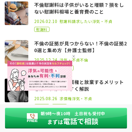
不倫慰謝料は子供がいると増額？損をし
ない慰謝料相場と養育費のこと
2022.05.06
2026.02.10
慰謝料請求したい
浮気・不貞
慰謝料
不倫の証拠が見つからない！不倫の証拠2
0選と集め方【弁護士監修】
2021.02.17
2025.12.24
浮気・不貞
不倫
浮気
不倫
不貞
不倫慰謝料の求償権と放棄するメリット
とは？わかりやすく解説
2022.09.21
2025.08.26
求償権
浮気・不貞
慰謝料
被請求
朝9時〜夜10時 土日祝も受付中
電話で相談
浮気・不倫の慰謝料請求にかかる弁護士
まずは
費用は？相手に請求できる？