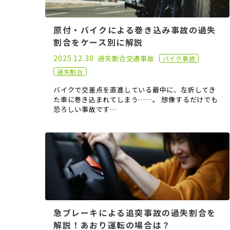
原付・バイクによる巻き込み事故の過失
割合をケース別に解説
2021.05.26
2025.12.30
過失割合
交通事故
バイク事故
過失割合
バイクで交差点を直進している最中に、左折してき
た車に巻き込まれてしまう……。 想像するだけでも
恐ろしい事故です…
急ブレーキによる追突事故の過失割合を
解説！あおり運転の場合は？