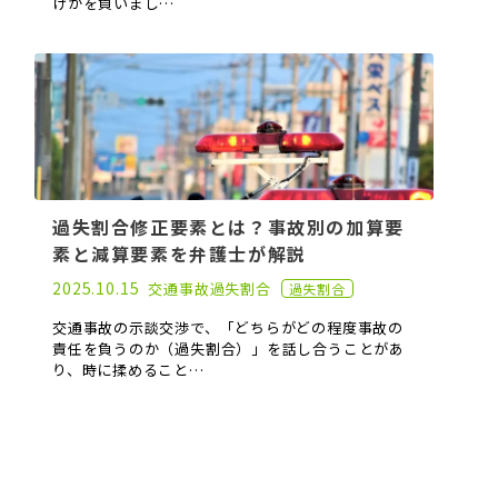
けがを負いまし…
過失割合修正要素とは？事故別の加算要
素と減算要素を弁護士が解説
2021.03.31
2025.10.15
交通事故
過失割合
過失割合
交通事故の示談交渉で、「どちらがどの程度事故の
責任を負うのか（過失割合）」を話し合うことがあ
り、時に揉めること…