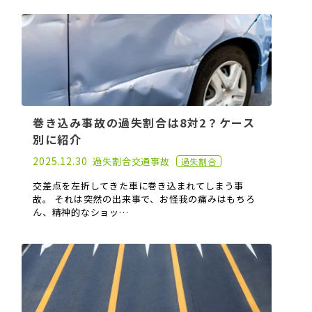
巻き込み事故の過失割合は8対2？ケース
別に紹介
2022.04.20
2025.12.30
過失割合
交通事故
過失割合
交差点を左折してきた車に巻き込まれてしまう事
故。 それは突然の出来事で、お怪我の痛みはもちろ
ん、精神的なショッ…