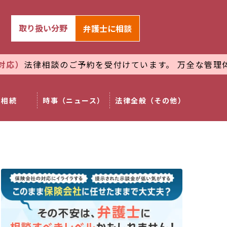
取り扱い分野
弁護士
に相談
談のご予約を受付けています。 万全な管理体制で
プライ
相続
時事（ニュース）
法律全般（その他）