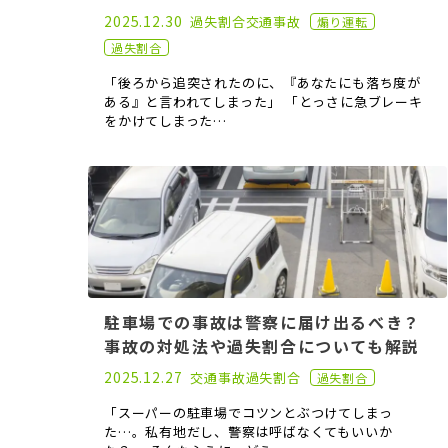
2021.04.28
2025.12.30
過失割合
交通事故
煽り運転
過失割合
「後ろから追突されたのに、『あなたにも落ち度が
ある』と言われてしまった」 「とっさに急ブレーキ
をかけてしまった…
駐車場での事故は警察に届け出るべき？
事故の対処法や過失割合についても解説
2021.03.17
2025.12.27
交通事故
過失割合
過失割合
「スーパーの駐車場でコツンとぶつけてしまっ
た…。私有地だし、警察は呼ばなくてもいいか