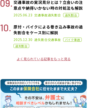
交通事故の実況見分とは？立会いの注
意点や納得いかない時の対処法も解説
2021.01.25
2025.06.23
交通事故
過失割合
過失割合
原付・バイクによる巻き込み事故の過
失割合をケース別に解説
2021.05.26
2025.12.30
過失割合
交通事故
バイク事故
過失割合
よく見られている記事をもっと見る