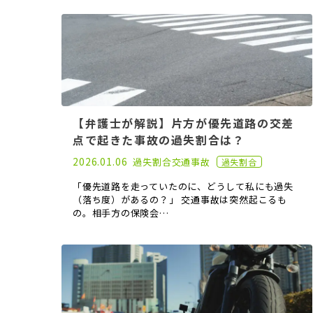
【弁護士が解説】片方が優先道路の交差
点で起きた事故の過失割合は？
2022.04.20
2026.01.06
過失割合
交通事故
過失割合
「優先道路を走っていたのに、どうして私にも過失
（落ち度）があるの？」 交通事故は突然起こるも
の。相手方の保険会…