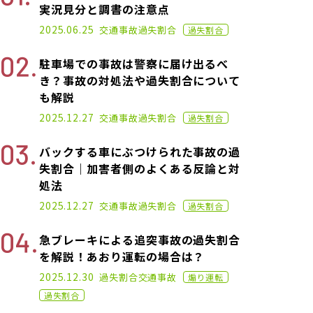
実況見分と調書の注意点
2021.07.07
2025.06.25
交通事故
過失割合
過失割合
駐車場での事故は警察に届け出るべ
き？事故の対処法や過失割合について
も解説
2021.03.17
2025.12.27
交通事故
過失割合
過失割合
バックする車にぶつけられた事故の過
失割合｜加害者側のよくある反論と対
処法
2021.04.14
2025.12.27
交通事故
過失割合
過失割合
急ブレーキによる追突事故の過失割合
を解説！あおり運転の場合は？
2021.04.28
2025.12.30
過失割合
交通事故
煽り運転
過失割合