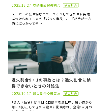
2021.04.14
2025.12.27
交通事故
過失割合
過失割合
スーパーの駐車場などで、バックしてきた車に突然
ぶつけられてしまう「バック事故」。 「相手が一方
的にぶつかってき…
過失割合9：1の事故とは？過失割合に納
得できないときの対処法
2022.03.16
2025.10.17
過失割合
交通事故
過失割合
Fさん（仮名）は休日に自動車を運転中、細い道から
急に飛び出してきた自動車に衝突され、全治1ヶ月の