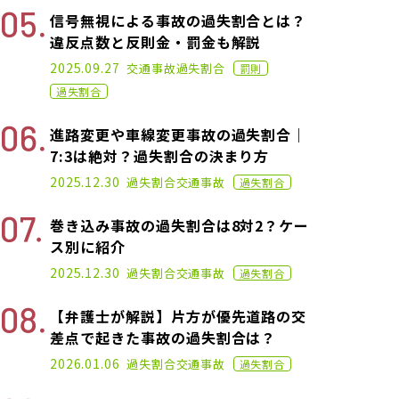
信号無視による事故の過失割合とは？
違反点数と反則金・罰金も解説
2021.03.22
2025.09.27
交通事故
過失割合
罰則
過失割合
進路変更や車線変更事故の過失割合｜
7:3は絶対？過失割合の決まり方
2021.05.26
2025.12.30
過失割合
交通事故
過失割合
巻き込み事故の過失割合は8対2？ケー
ス別に紹介
2022.04.20
2025.12.30
過失割合
交通事故
過失割合
【弁護士が解説】片方が優先道路の交
差点で起きた事故の過失割合は？
2022.04.20
2026.01.06
過失割合
交通事故
過失割合