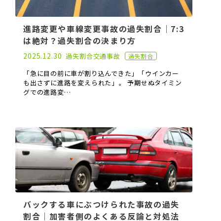
進路変更や車線変更事故の過失割合｜7:3
は絶対？過失割合の決まり方
2021.05.26
2025.12.30
過失割合
交通事故
過失割合
「急に目の前に車が割り込んできた」「ウインカー
も出さずに進路を変えられた」――。 予期せぬタイミン
グでの進路変…
バックする車にぶつけられた事故の過失
割合｜加害者側のよくある反論と対処法