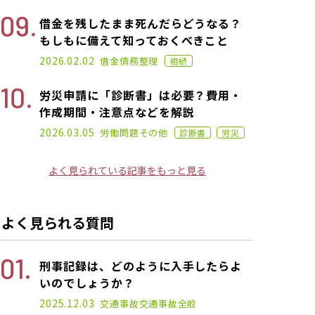
借金を残したまま死んだらどうなる？
もしもに備えて知っておくべきこと
2021.02.26
2026.02.02
借金
債務整理
相続
労災申請に「診断書」は必要？費用・
作成期間・注意点などを解説
2024.11.22
2026.03.05
労働問題
その他
診断書
労災
よく見られている記事をもっと見る
よく見られる質問
刑事記録は、どのように入手したらよ
いのでしょうか？
2025.12.03
交通事故
交通事故全般