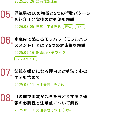
2025.10.28
離婚
離婚理由
浮気男の10の特徴と5つの行動パターン
を紹介！発覚後の対処法も解説
2022.12.07
2026.03.05
浮気・不貞
浮気
浮気
不倫
家庭内で起こるモラハラ（モラルハラ
スメント）とは？5つの対応策を解説
2020.11.02
2025.09.16
離婚
DV・モラハラ
ハラスメント
父親を嫌いになる理由と対処法：心の
ケアも含めて
2025.02.19
2025.07.11
法律全般（その他）
目の前で事故が起きたらどうする？通
報の必要性と注意点について解説
2021.02.26
2025.09.12
交通事故
その他
法律