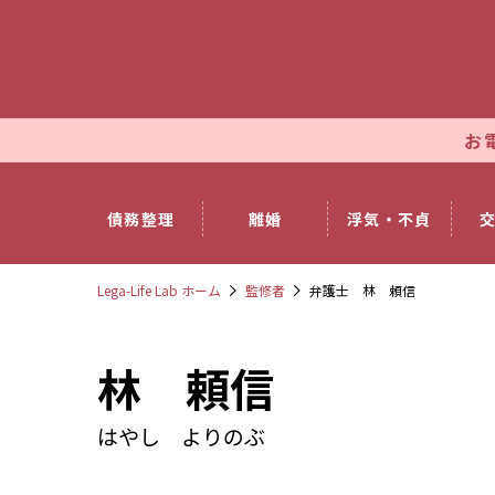
お電話では
債務整理
離婚
浮気・不貞
Lega-Life Lab ホーム
監修者
弁護士 林 頼信
林 頼信
はやし よりのぶ