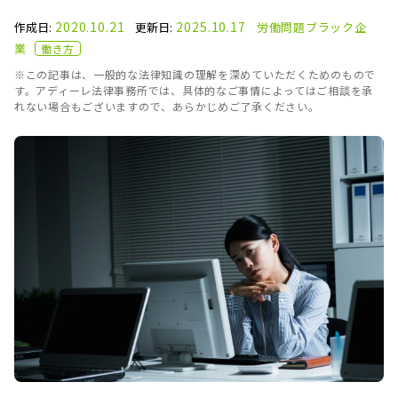
2020.10.21
2025.10.17
作成日:
更新日:
労働問題
ブラック企
業
働き方
※この記事は、一般的な法律知識の理解を深めていただくためのもので
す。アディーレ法律事務所では、具体的なご事情によってはご相談を承
れない場合もございますので、あらかじめご了承ください。