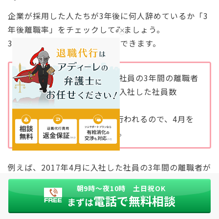
企業が採用した人たちが3年後に何人辞めているか「3
年後離職率」をチェックしてみましょう。
3年後離職率は、次の式で計算できます。
ある時期（※）に入社した社員の3年間の離職者
数÷同じある時期（※）に入社した社員数
×100%
※通常は4月に一斉入社が行われるので、4月を
基準にすることが多いです。
例えば、2017年4月に入社した社員の3年間の離職者が
10人、2017年4月に入社した社員数が40人の場合、3
朝9時〜夜10時 土日祝OK
年後離職率は、次のようになります。
電話で無料相談
まずは