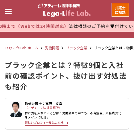
弁護士
に相談
bでは24時間対応）
法律相談のご予約を受付けています。 万全
Lega-Life Lab ホーム
労働問題
ブラック企業
ブラック企業とは？特徴
ブラック企業とは？特徴9個と入社
前の確認ポイント、抜け出す対処法
も紹介
監修弁護士：髙野 文幸
（アディーレ法律事務所）
特に力を入れている分野：労働問題の中でも、不当解雇、未払残業代
をメインに担当。
詳しいプロフィールはこちら