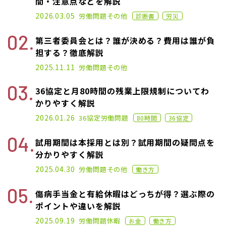
間・注意点などを解説
2024.11.22
2026.03.05
労働問題
その他
診断書
労災
第三者委員会とは？誰が決める？費用は誰が負
担する？徹底解説
2025.06.18
2025.11.11
労働問題
その他
36協定と月80時間の残業上限規制についてわ
かりやすく解説
2024.11.11
2026.01.26
36協定
労働問題
80時間
36協定
試用期間は本採用とは別？試用期間の疑問点を
分かりやすく解説
2021.01.14
2025.04.30
労働問題
その他
働き方
傷病手当金と有給休暇はどっちが得？選ぶ際の
ポイントや違いを解説
2022.02.09
2025.09.19
労働問題
休暇
お金
働き方