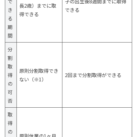
で
子の出生後8週間までに取得
長2歳）までに取
き
できる
得できる
る
期
間
分
割
取
原則分割取得でき
得
2回まで分割取得ができる
ない（※1）
の
可
否
取
得
の
原則休業の1ヶ月