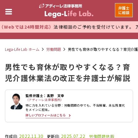
弁護士
に相談
24時間対応）
法律相談のご予約を受付けています。 万全な管理
Lega-Life Lab ホーム
労働問題
男性でも育休が取りやすくなる？育児介護
男性でも育休が取りやすくなる？育
児介護休業法の改正を弁護士が解説
監修弁護士：髙野 文幸
（アディーレ法律事務所）
特に力を入れている分野：労働問題の中でも、不当解雇、未払残業代
をメインに担当。
詳しいプロフィールはこちら
2022.11.30
2025.07.22
作成日:
更新日:
労働問題
休暇