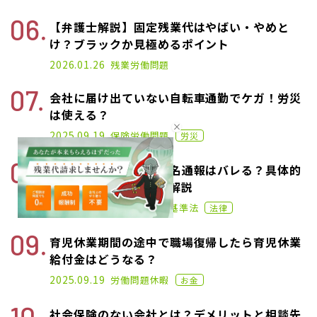
【弁護士解説】固定残業代はやばい・やめと
け？ブラックか見極めるポイント
2025.07.25
2026.01.26
残業
労働問題
会社に届け出ていない自転車通勤でケガ！労災
は使える？
2021.11.18
2025.09.19
保険
労働問題
労災
労働基準監督署への匿名通報はバレる？具体的
な相談方法についても解説
2021.06.09
2025.11.11
労働問題
労働基準法
法律
育児休業期間の途中で職場復帰したら育児休業
給付金はどうなる？
2021.11.18
2025.09.19
労働問題
休暇
お金
社会保険のない会社とは？デメリットと相談先