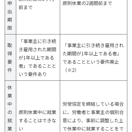
申
原則休業の2週間前まで
前まで
出
期
限
「事業主に引き続
取
「事業主に引き続き雇用され
き雇用された期間
得
た期間が1年以上である者」
が1年以上である
要
であることという要件廃止
者」であることと
件
（※2）
いう要件あり
休
業
中
労使協定を締結している場合
の
原則休業中に就業
に、労働者と事業主の個別合
就
することはできな
意により、事前に調整した上
業
い
で休業中に就業することをで