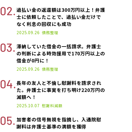
過払い金の返還額は300万円以上！弁護
士に依頼したことで、過払い金だけで
なく利息の回収にも成功
2025.09.26
債務整理
滞納していた借金の一括請求。弁護士
の判断による時効援用で170万円以上の
借金が0円に！
2025.09.26
債務整理
長年の友人と不倫し慰謝料を請求され
た。弁護士に事実を打ち明け220万円の
減額へ！
2025.10.07
慰謝料減額
加害者の信号無視を指摘し、入通院慰
謝料は弁護士基準の満額を獲得