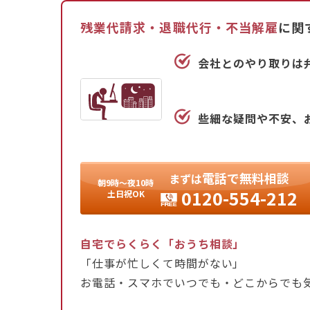
る場合」に限り、時季変更権を行使して取得時
といった理由では拒否できません。
残業代請求・退職代行・不当解雇
に関
もし会社に有給休暇の取得を拒否された場合は
会社とのやり取りは
ない場合は労働基準監督署に相談しましょう。
な手段です。自身の権利を行使し、安心して働
些細な疑問や不安、
電話
で
無料相談
まずは
朝9時〜夜10時
0120-554-212
土日祝OK
自宅でらくらく「おうち相談」
「仕事が忙しくて時間がない」
お電話・スマホでいつでも・どこからでも