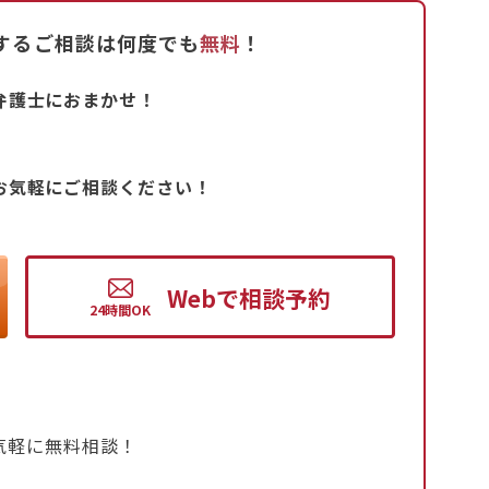
期をずらすことができます。単に忙しい、人手不足
するご相談は何度でも
無料
！
、まず会社の担当部署に確認し、それでも解決し
弁護士におまかせ！
状況が改善しない場合は、弁護士への相談も有効
ける環境を確保することが重要です。
お気軽にご相談ください！
Web
で
相談予約
気軽に無料相談！