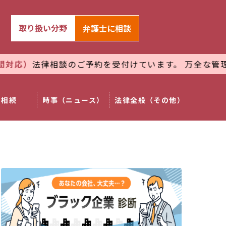
取り扱い分野
弁護士
に相談
相談のご予約を受付けています。 万全な管理体制で
プライ
相続
時事（ニュース）
法律全般（その他）