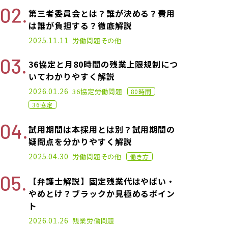
第三者委員会とは？誰が決める？費用
は誰が負担する？徹底解説
2025.06.18
2025.11.11
労働問題
その他
36協定と月80時間の残業上限規制につ
いてわかりやすく解説
2024.11.11
2026.01.26
36協定
労働問題
80時間
36協定
試用期間は本採用とは別？試用期間の
疑問点を分かりやすく解説
2021.01.14
2025.04.30
労働問題
その他
働き方
【弁護士解説】固定残業代はやばい・
やめとけ？ブラックか見極めるポイン
ト
2025.07.25
2026.01.26
残業
労働問題