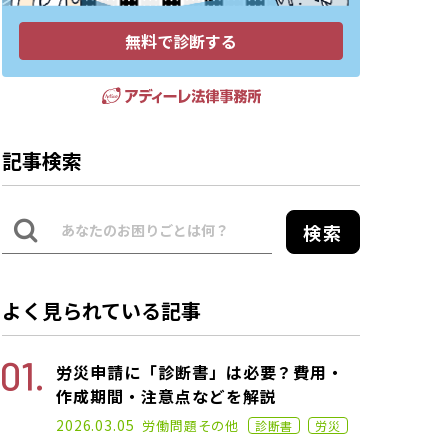
無料で診断する
記事検索
検索
よく見られている記事
労災申請に「診断書」は必要？費用・
作成期間・注意点などを解説
2024.11.22
2026.03.05
労働問題
その他
診断書
労災