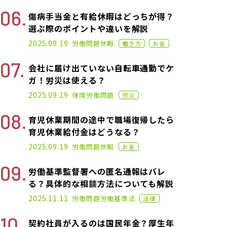
傷病手当金と有給休暇はどっちが得？
選ぶ際のポイントや違いを解説
2022.02.09
2025.09.19
労働問題
休暇
働き方
お金
会社に届け出ていない自転車通勤でケ
ガ！労災は使える？
2021.11.18
2025.09.19
保険
労働問題
労災
育児休業期間の途中で職場復帰したら
育児休業給付金はどうなる？
2021.11.18
2025.09.19
労働問題
休暇
お金
労働基準監督署への匿名通報はバレ
る？具体的な相談方法についても解説
2021.06.09
2025.11.11
労働問題
労働基準法
法律
契約社員が入るのは国民年金？厚生年