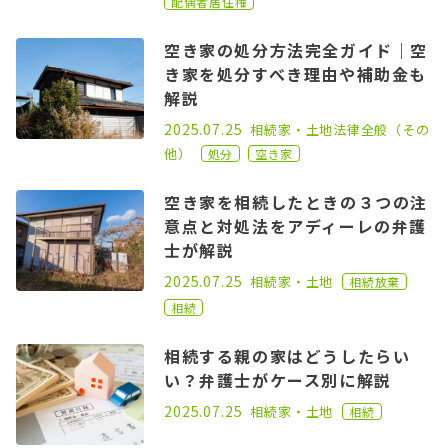
配偶者居住権
空き家の処分方法完全ガイド｜空
き家を処分すべき理由や補助金も
解説
2024.11.22
2025.07.25
相続
家・土地
法律全般（その
他）
処分
空き家
空き家を相続したときの３つの注
意点と対処法をアディーレの弁護
士が解説
2023.09.28
2025.07.25
相続
家・土地
相続放棄
相続
相続する親の家はどうしたらい
い？弁護士がケース別に解説
2023.03.03
2025.07.25
相続
家・土地
相続