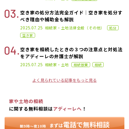
空き家の処分方法完全ガイド｜空き家を処分す
べき理由や補助金も解説
2024.11.22
2025.07.25
相続
家・土地
法律全般（その他）
処分
空き家
空き家を相続したときの３つの注意点と対処法
をアディーレの弁護士が解説
2023.09.28
2025.07.25
相続
家・土地
相続放棄
相続
よく見られている記事をもっと見る
家や土地の相続
に関する無料相談は
アディーレへ
！
電話で無料相談
まずは
朝9時〜夜10時