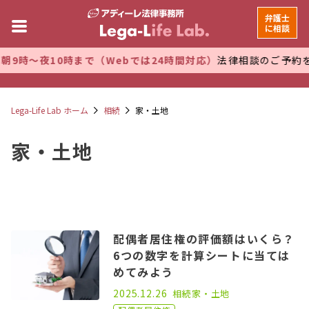
弁護士
に相談
時～夜10時まで（Webでは24時間対応）
法律相談のご予約を受
Lega-Life Lab ホーム
相続
家・土地
家・土地
配偶者居住権の評価額はいくら？
6つの数字を計算シートに当ては
めてみよう
2021.01.25
2025.12.26
相続
家・土地