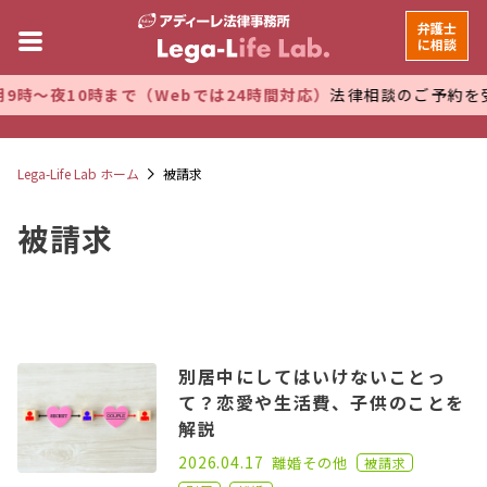
弁護士
に相談
～夜10時まで（Webでは24時間対応）
法律相談のご予約を受付
Lega-Life Lab ホーム
被請求
被請求
別居中にしてはいけないことっ
て？恋愛や生活費、子供のことを
解説
2021.01.25
2026.04.17
離婚
その他
被請求