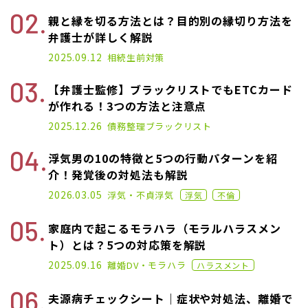
親と縁を切る方法とは？目的別の縁切り方法を
弁護士が詳しく解説
2025.03.10
2025.09.12
相続
生前対策
【弁護士監修】ブラックリストでもETCカード
が作れる！3つの方法と注意点
2021.01.14
2025.12.26
債務整理
ブラックリスト
浮気男の10の特徴と5つの行動パターンを紹
介！発覚後の対処法も解説
2022.12.07
2026.03.05
浮気・不貞
浮気
浮気
不倫
家庭内で起こるモラハラ（モラルハラスメン
ト）とは？5つの対応策を解説
2020.11.02
2025.09.16
離婚
DV・モラハラ
ハラスメント
夫源病チェックシート｜症状や対処法、離婚で