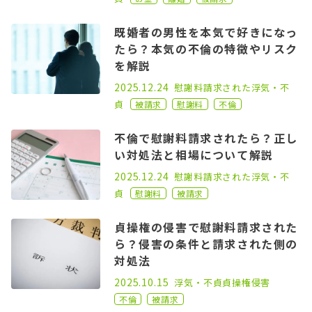
既婚者の男性を本気で好きになっ
たら？本気の不倫の特徴やリスク
を解説
2021.02.03
2025.12.24
慰謝料請求された
浮気・不
貞
被請求
慰謝料
不倫
不倫で慰謝料請求されたら？正し
い対処法と相場について解説
2021.03.11
2025.12.24
慰謝料請求された
浮気・不
貞
慰謝料
被請求
貞操権の侵害で慰謝料請求された
ら？侵害の条件と請求された側の
対処法
2023.09.28
2025.10.15
浮気・不貞
貞操権侵害
不倫
被請求