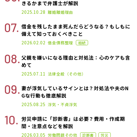
きるかまで弁護士が解説
2025.01.17
2025.10.28
離婚
離婚理由
借金を残したまま死んだらどうなる？もしもに
備えて知っておくべきこと
2021.02.26
2026.02.02
借金
債務整理
相続
父親を嫌いになる理由と対処法：心のケアも含
めて
2025.02.19
2025.07.11
法律全般（その他）
妻が浮気しているサインとは？対処法や夫のN
Gな行動も徹底解説
2025.01.17
2025.08.25
浮気・不貞
浮気
労災申請に「診断書」は必要？費用・作成期
間・注意点などを解説
2024.11.22
2026.03.05
労働問題
その他
診断書
労災