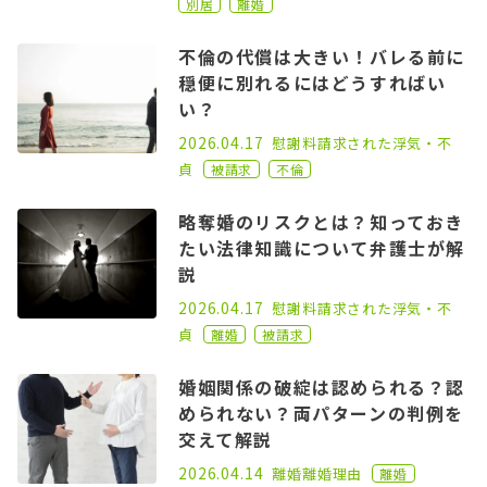
別居
離婚
不倫の代償は大きい！バレる前に
穏便に別れるにはどうすればい
い？
2023.02.15
2026.04.17
慰謝料請求された
浮気・不
貞
被請求
不倫
略奪婚のリスクとは？知っておき
たい法律知識について弁護士が解
説
2021.01.25
2026.04.17
慰謝料請求された
浮気・不
貞
離婚
被請求
婚姻関係の破綻は認められる？認
められない？両パターンの判例を
交えて解説
2021.06.02
2026.04.14
離婚
離婚理由
離婚