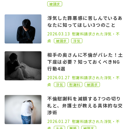
被請求
浮気した罪悪感に苦しんでいるあ
なたに知ってほしい3つのこと
2023.03.01
2026.03.13
慰謝料請求された
浮気・不
貞
被請求
浮気
相手の奥さんに不倫がバレた！土
下座は必要？知っておくべきNG
行動4選
2022.12.07
2026.01.27
慰謝料請求された
浮気・不
貞
浮気
慰謝料
被請求
不倫慰謝料を減額する7つの切り
札と、弁護士が教える具体的な交
渉術
2022.08.17
2026.01.27
慰謝料請求された
浮気・不
貞
お金
離婚
被請求