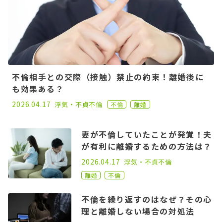
不倫相手との交際（接触）禁止の約束！離婚後に
も効果ある？
2021.06.02
2026.04.17
浮気・不貞
不倫
不倫
離婚
妻が不倫していたことが発覚！夫
が有利に離婚するための方法は？
2021.06.02
2026.04.17
浮気・不貞
不倫
離婚
不倫
不倫を繰り返すのはなぜ？その心
理と離婚しない場合の対処法