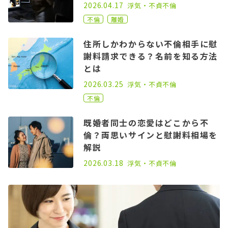
2021.03.31
2026.04.17
浮気・不貞
不倫
不倫
離婚
住所しかわからない不倫相手に慰
謝料請求できる？名前を知る方法
とは
2023.01.06
2026.03.25
浮気・不貞
不倫
不倫
既婚者同士の恋愛はどこから不
倫？両思いサインと慰謝料相場を
解説
2026.03.18
浮気・不貞
不倫