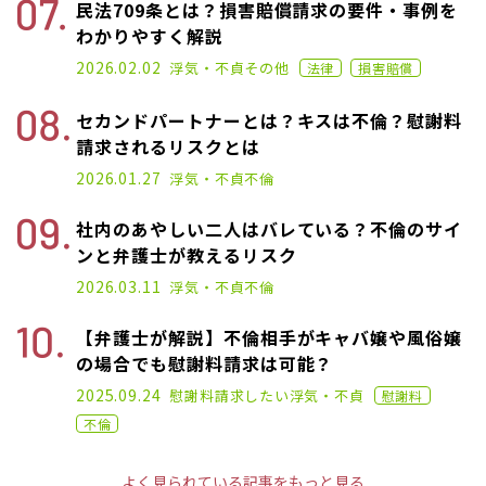
民法709条とは？損害賠償請求の要件・事例を
わかりやすく解説
2020.12.25
2026.02.02
浮気・不貞
その他
法律
損害賠償
セカンドパートナーとは？キスは不倫？慰謝料
請求されるリスクとは
2025.01.16
2026.01.27
浮気・不貞
不倫
社内のあやしい二人はバレている？不倫のサイ
ンと弁護士が教えるリスク
2026.03.11
浮気・不貞
不倫
【弁護士が解説】不倫相手がキャバ嬢や風俗嬢
の場合でも慰謝料請求は可能？
2022.02.02
2025.09.24
慰謝料請求したい
浮気・不貞
慰謝料
不倫
よく見られている記事をもっと見る