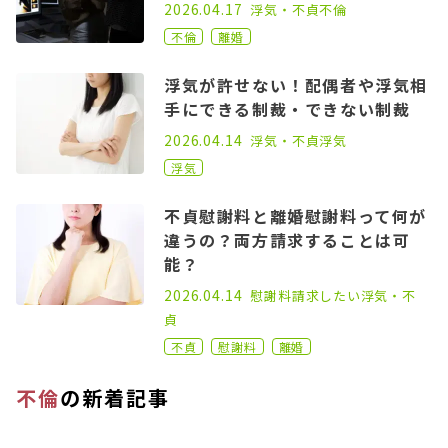
2021.03.31
2026.04.17
浮気・不貞
不倫
不倫
離婚
浮気が許せない！配偶者や浮気相
手にできる制裁・できない制裁
2022.10.19
2026.04.14
浮気・不貞
浮気
浮気
不貞慰謝料と離婚慰謝料って何が
違うの？両方請求することは可
能？
2022.08.03
2026.04.14
慰謝料請求したい
浮気・不
貞
不貞
慰謝料
離婚
不倫
の新着記事