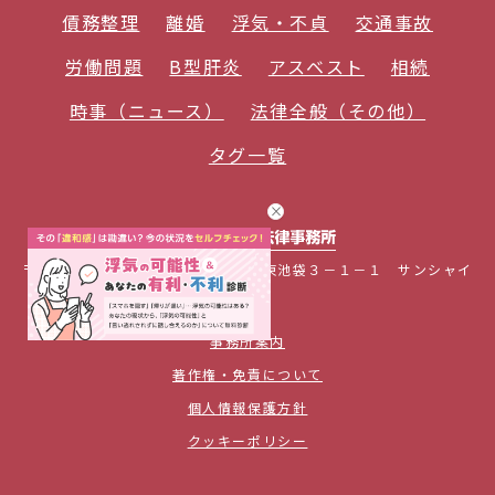
債務整理
離婚
浮気・不貞
交通事故
労働問題
B型肝炎
アスベスト
相続
時事（ニュース）
法律全般（その他）
タグ一覧
〒１７０－６０３３ 東京都豊島区東池袋３－１－１ サンシャイ
ン６０
事務所案内
著作権・免責について
個人情報保護方針
クッキーポリシー