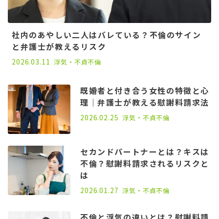
社内のあやしい二人はバレている？不倫のサイン
と弁護士が教えるリスク
2026.03.11
浮気・不貞
不倫
既婚者と付き合う女性の特徴と心
理｜弁護士が教える慰謝料請求法
2026.02.25
浮気・不貞
不倫
セカンドパートナーとは？キスは
不倫？慰謝料請求されるリスクと
は
2025.01.16
2026.01.27
浮気・不貞
不倫
不倫と浮気の違いとは？慰謝料請