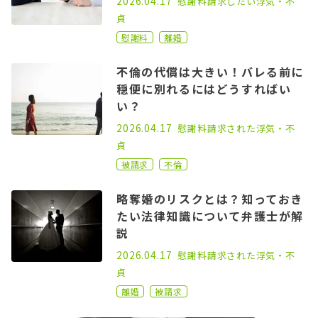
2026.04.17
慰謝料請求したい
浮気・不
貞
慰謝料
離婚
不倫の代償は大きい！バレる前に
穏便に別れるにはどうすればい
い？
2023.02.15
2026.04.17
慰謝料請求された
浮気・不
貞
被請求
不倫
略奪婚のリスクとは？知っておき
たい法律知識について弁護士が解
説
2021.01.25
2026.04.17
慰謝料請求された
浮気・不
貞
離婚
被請求