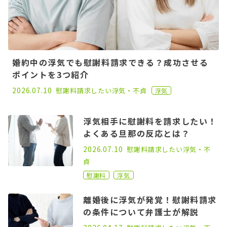
婚約中の浮気でも慰謝料請求できる？成功させる
ポイントを3つ紹介
2022.11.30
2026.07.10
慰謝料請求したい
浮気・不貞
浮気
浮気相手に慰謝料を請求したい！
よくある旦那の反応とは？
2023.11.08
2026.07.10
慰謝料請求したい
浮気・不
貞
慰謝料
浮気
離婚後に浮気が発覚！慰謝料請求
の条件について弁護士が解説
2022.05.06