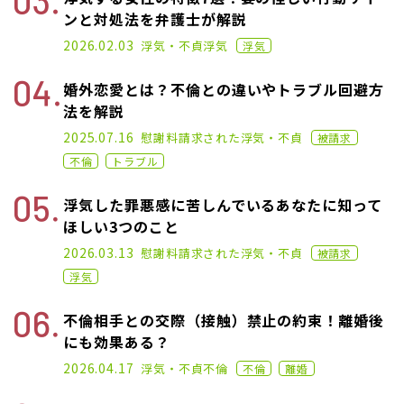
ンと対処法を弁護士が解説
2023.01.18
2026.02.03
浮気・不貞
浮気
浮気
婚外恋愛とは？不倫との違いやトラブル回避方
法を解説
2023.04.19
2025.07.16
慰謝料請求された
浮気・不貞
被請求
不倫
トラブル
浮気した罪悪感に苦しんでいるあなたに知って
ほしい3つのこと
2023.03.01
2026.03.13
慰謝料請求された
浮気・不貞
被請求
浮気
不倫相手との交際（接触）禁止の約束！離婚後
にも効果ある？
2021.06.02
2026.04.17
浮気・不貞
不倫
不倫
離婚