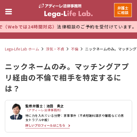
弁護士
に相談
4時間対応）
法律相談のご予約を受付けています。 万全な管理体
Lega-Life Lab ホーム
浮気・不貞
不倫
ニックネームのみ。マッチング
ニックネームのみ。マッチングアプ
リ経由の不倫で相手を特定するに
は？
監修弁護士：池田 貴之
（アディーレ法律事務所）
特に力を入れている分野：家事事件（不貞慰謝料請求や離婚などの男
女トラブル全般）
詳しいプロフィールはこちら