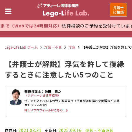
弁護士
に相談
では24時間対応）
法律相談のご予約を受付けています。 万全な
Lega-Life Lab ホーム
浮気・不貞
浮気
【弁護士が解説】浮気を許して
【弁護士が解説】浮気を許して復縁
するときに注意したい5つのこと
監修弁護士：池田 貴之
（アディーレ法律事務所）
特に力を入れている分野：家事事件（不貞慰謝料請求や離婚などの男
女トラブル全般）
詳しいプロフィールはこちら
2021.03.31
2025.09.16
作成日:
更新日:
浮気・不貞
浮気