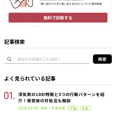
無料で診断する
記事検索
検索
よく見られている記事
浮気男の10の特徴と5つの行動パターンを紹
介！発覚後の対処法も解説
2022.12.07
2026.03.05
浮気・不貞
浮気
不倫
浮気