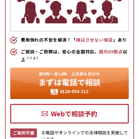
費用倒れの不安を解消！「
損はさせない保証
」あり
ご相談・ご依頼は、安心の全国対応。
国内65拠点
以
（※１）
上
朝9時〜夜10時
土日祝も受付中
まずは
電話で相談
0120-554-212
Webで相談予約
お電話やオンラインでの法律相談を実施して
ご来所不要
います