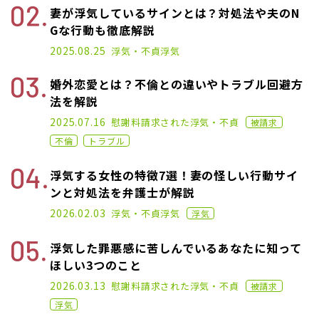
妻が浮気しているサインとは？対処法や夫のN
Gな行動も徹底解説
2025.01.17
2025.08.25
浮気・不貞
浮気
婚外恋愛とは？不倫との違いやトラブル回避方
法を解説
2023.04.19
2025.07.16
慰謝料請求された
浮気・不貞
被請求
不倫
トラブル
浮気する女性の特徴7選！妻の怪しい行動サイ
ンと対処法を弁護士が解説
2023.01.18
2026.02.03
浮気・不貞
浮気
浮気
浮気した罪悪感に苦しんでいるあなたに知って
ほしい3つのこと
2023.03.01
2026.03.13
慰謝料請求された
浮気・不貞
被請求
浮気