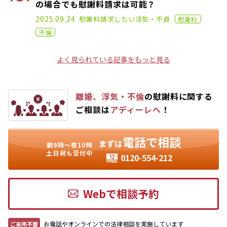
の場合でも慰謝料請求は可能？
2022.02.02
2025.09.24
慰謝料請求したい
浮気・不貞
慰謝料
不倫
よく見られている記事をもっと見る
離婚、浮気・不倫
の慰謝料に関する
ご相談は
アディーレへ
！
電話で相談
まずは
朝9時〜夜10時
土日祝も受付中
0120-554-212
Webで相談予約
お電話やオンラインでの法律相談を実施しています
ご来所不要