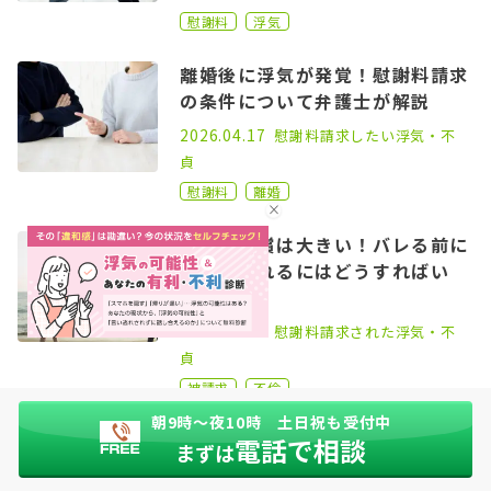
慰謝料
浮気
離婚後に浮気が発覚！慰謝料請求
の条件について弁護士が解説
2022.05.06
2026.04.17
慰謝料請求したい
浮気・不
貞
慰謝料
離婚
不倫の代償は大きい！バレる前に
穏便に別れるにはどうすればい
い？
2023.02.15
2026.04.17
慰謝料請求された
浮気・不
貞
被請求
不倫
朝9時〜夜10時 土日祝も受付中
略奪婚のリスクとは？知っておき
電話で相談
まずは
たい法律知識について弁護士が解