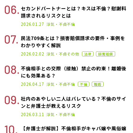
セカンドパートナーとは？キスは不倫？慰謝料
請求されるリスクとは
2025.01.16
2026.01.27
浮気・不貞
不倫
民法709条とは？損害賠償請求の要件・事例を
わかりやすく解説
2020.12.25
2026.02.02
浮気・不貞
その他
法律
損害賠償
不倫相手との交際（接触）禁止の約束！離婚後
にも効果ある？
2021.06.02
2026.04.17
浮気・不貞
不倫
不倫
離婚
社内のあやしい二人はバレている？不倫のサイ
ンと弁護士が教えるリスク
2026.03.11
浮気・不貞
不倫
【弁護士が解説】不倫相手がキャバ嬢や風俗嬢