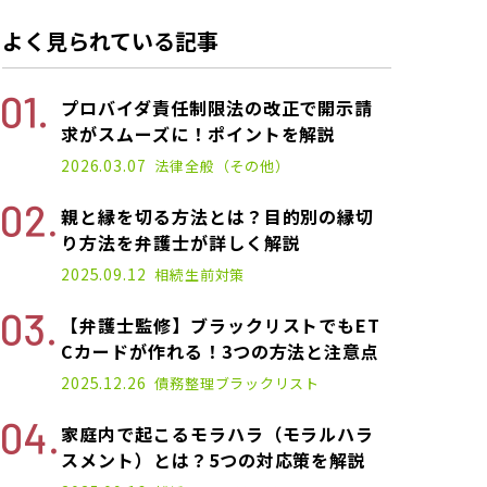
よく見られている記事
プロバイダ責任制限法の改正で開示請
求がスムーズに！ポイントを解説
2022.11.14
2026.03.07
法律全般（その他）
親と縁を切る方法とは？目的別の縁切
り方法を弁護士が詳しく解説
2025.03.10
2025.09.12
相続
生前対策
【弁護士監修】ブラックリストでもET
Cカードが作れる！3つの方法と注意点
2021.01.14
2025.12.26
債務整理
ブラックリスト
家庭内で起こるモラハラ（モラルハラ
スメント）とは？5つの対応策を解説
2020.11.02