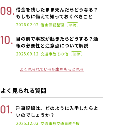
借金を残したまま死んだらどうなる？
もしもに備えて知っておくべきこと
2021.02.26
2026.02.02
借金
債務整理
相続
目の前で事故が起きたらどうする？通
報の必要性と注意点について解説
2021.02.26
2025.09.12
交通事故
その他
法律
よく見られている記事をもっと見る
よく見られる質問
刑事記録は、どのように入手したらよ
いのでしょうか？
2025.12.03
交通事故
交通事故全般