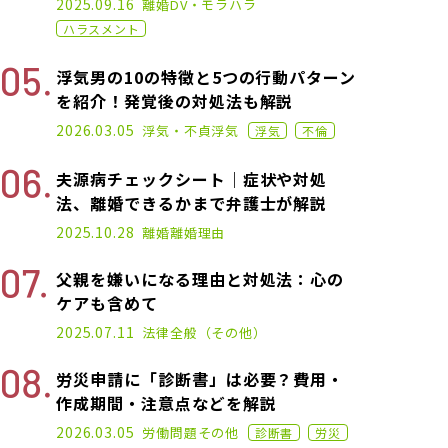
2025.09.16
離婚
DV・モラハラ
ハラスメント
浮気男の10の特徴と5つの行動パターン
を紹介！発覚後の対処法も解説
2022.12.07
2026.03.05
浮気・不貞
浮気
浮気
不倫
夫源病チェックシート｜症状や対処
法、離婚できるかまで弁護士が解説
2025.01.17
2025.10.28
離婚
離婚理由
父親を嫌いになる理由と対処法：心の
ケアも含めて
2025.02.19
2025.07.11
法律全般（その他）
労災申請に「診断書」は必要？費用・
作成期間・注意点などを解説
2024.11.22
2026.03.05
労働問題
その他
診断書
労災