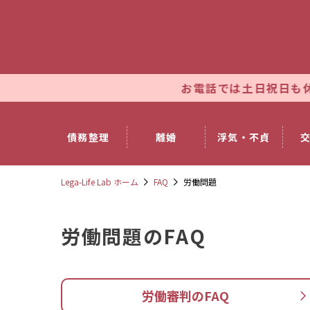
お電話では土日祝日も休まず朝9時～
債務整理
離婚
浮気・不貞
Lega-Life Lab ホーム
FAQ
労働問題
労働問題のFAQ
労働審判のFAQ