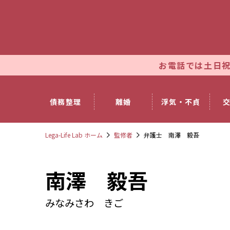
お電話では土日祝日も休ま
債務整理
離婚
浮気・不貞
Lega-Life Lab ホーム
監修者
弁護士 南澤 毅吾
南澤 毅吾
みなみさわ きご