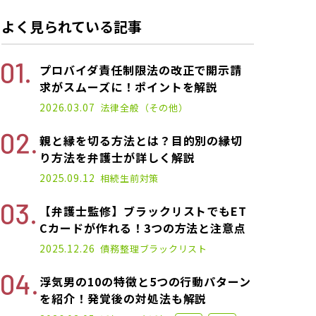
よく見られている記事
プロバイダ責任制限法の改正で開示請
求がスムーズに！ポイントを解説
2022.11.14
2026.03.07
法律全般（その他）
親と縁を切る方法とは？目的別の縁切
り方法を弁護士が詳しく解説
2025.03.10
2025.09.12
相続
生前対策
【弁護士監修】ブラックリストでもET
Cカードが作れる！3つの方法と注意点
2021.01.14
2025.12.26
債務整理
ブラックリスト
浮気男の10の特徴と5つの行動パターン
を紹介！発覚後の対処法も解説
2022.12.07