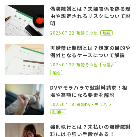
偽装離婚とは？夫婦関係を偽る理
由や想定されるリスクについて説
明
2021.02.26
2025.07.22
離婚
その他
離婚
再婚禁止期間とは？規定の目的や
例外となるケースについて解説
2021.01.25
2025.07.22
離婚
その他
被請求
離婚
DVやモラハラで慰謝料請求！相
場や高額になる要素を解説
2022.08.03
2025.07.18
離婚
DV・モラハラ
慰謝料
強制執行とは？未払いの離婚慰謝
料には心強い手段がある！