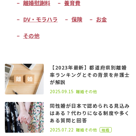
離婚慰謝料
養育費
DV・モラハラ
保険
お金
その他
【2023年最新】都道府県別離婚
率ランキングとその背景を弁護士
が解説
2025.05.27
2025.09.15
離婚
その他
同性婚が日本で認められる見込み
はある？代わりになる制度や多く
ある質問と回答
2021.02.26
2025.07.22
離婚
その他
結婚