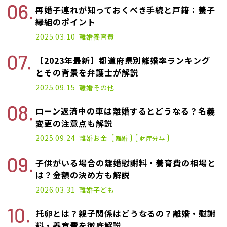
再婚子連れが知っておくべき手続と戸籍：養子
縁組のポイント
2025.03.10
離婚
養育費
【2023年最新】都道府県別離婚率ランキング
とその背景を弁護士が解説
2025.05.27
2025.09.15
離婚
その他
ローン返済中の車は離婚するとどうなる？名義
変更の注意点も解説
2021.07.07
2025.09.24
離婚
お金
離婚
財産分与
子供がいる場合の離婚慰謝料・養育費の相場と
は？金額の決め方も解説
2025.07.02
2026.03.31
離婚
子ども
托卵とは？親子関係はどうなるの？離婚・慰謝
料・養育費を徹底解説