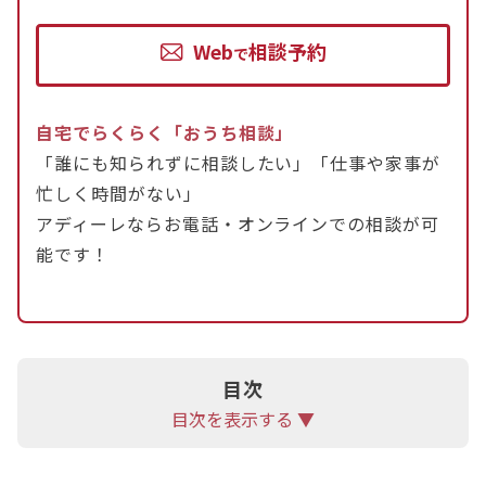
変わる、小さなことでイライラする、家族と過ごす
Web
相談予約
時間が減るといった行動変化が見られます。
で
離婚を回避するためには、冷静に話し合いの時間を
自宅でらくらく「おうち相談」
設け、夫の意見を聞き、離婚しないメリットを具体
「誰にも知られずに相談したい」「仕事や家事が
的に示し、専門家のカウンセリングを受けることが
忙しく時間がない」
有効です。
アディーレならお電話・オンラインでの相談が可
夫婦関係を修復するためには、日々の感謝の気持ち
能です！
を伝え、共通の趣味を見つけ、定期的なデートの時
間を作り、お互いの長所を再確認し、将来の目標を
一緒に立てることが大切です。
離婚を回避できなかった場合には、弁護士に相談
目次
し、財産分与や親権、養育費について適切に取り決
目次を表示する ▼
めることが重要になります。