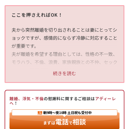
ここを押さえればOK！
夫から突然離婚を切り出されることは妻にとってシ
ョックですが、感情的にならず冷静に対応すること
が重要です。
夫が離婚を希望する理由としては、性格の不一致、
モラハラ、不倫、浪費、家族親族との不仲、セック
スレス、同居拒否などが挙げられます。
続きを読む
離婚を切り出される妻の特徴としては、会話不足、
夫の関心事を批判、家事育児の分担不公平、お金の
使い方の違い、夜の営みの欠如、DV、考え方の違
離婚、浮気・不倫
の慰謝料に関するご相談は
アディーレ
い、親族関係の不和、自分勝手な行動、モラハラ気
へ
！
質などがあります。
朝9時〜夜10時
土日祝も受付中
夫が離婚を決意すると、家に帰るのが遅くなる、話
電話
相談
まずは
で
をしなくなる、スマホばかり見る、お金の使い方が