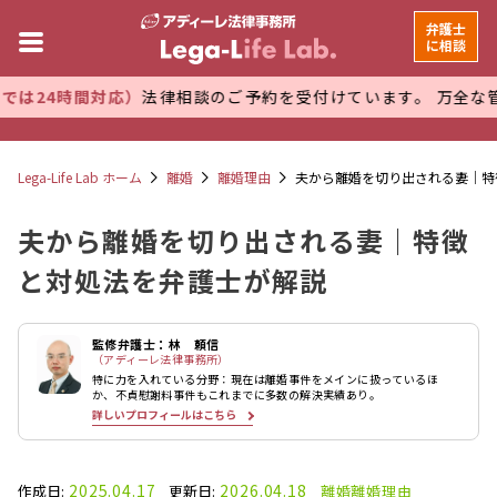
弁護士
に相談
間対応）
法律相談のご予約を受付けています。 万全な管理体制で
Lega-Life Lab ホーム
離婚
離婚理由
夫から離婚を切り出される妻｜特
夫から離婚を切り出される妻｜特徴
と対処法を弁護士が解説
監修弁護士：林 頼信
（アディーレ法律事務所）
特に力を入れている分野：現在は離婚事件をメインに扱っているほ
か、不貞慰謝料事件もこれまでに多数の解決実績あり。
詳しいプロフィールはこちら
2025.04.17
2026.04.18
作成日:
更新日:
離婚
離婚理由