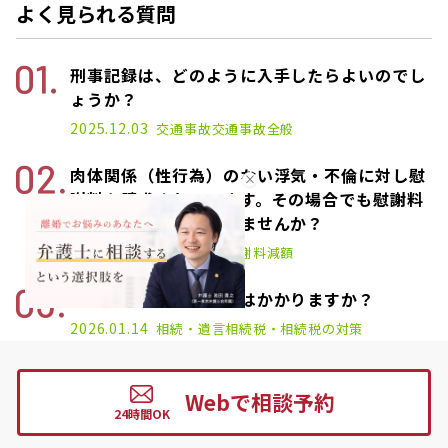
よく見られる質問
刑事記録は、どのように入手したらよいのでし
ょうか？
2025.12.03
交通事故
交通事故全般
肉体関係（性行為）のない浮気・不倫に対し慰
謝料を請求されています。その場合でも慰謝料
を支払わなければいけませんか？
2026.01.27
浮気・不倫
慰謝料減額
生命保険金にも相続税はかかりますか？
2026.01.14
相続・遺言
相続税・相続税の対策
分割での支払いはできますか？
Webで相談予約
2026.01.30
債務整理
相談・費用