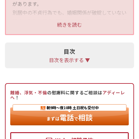
があります。
別居中の不貞行為でも、婚姻関係が破綻していない
場合は慰謝料請求が可能です。慰謝料請求には不貞
続きを読む
行為の証拠が必要で、証拠を集めた後に慰謝料を請
求します。交渉でまとまらない場合には、調停や裁
判への移行を検討します。
目次
弁護士に依頼すると、証拠集めから交渉、裁判まで
目次を表示する ▼
サポートを受けられます。離婚を検討している方
は、1人で悩まず一度アディーレ法律事務所にご相
談ください。
離婚、浮気・不倫
の慰謝料に関するご相談は
アディーレ
へ
！
朝9時〜夜10時
土日祝も受付中
電話
相談
まずは
で