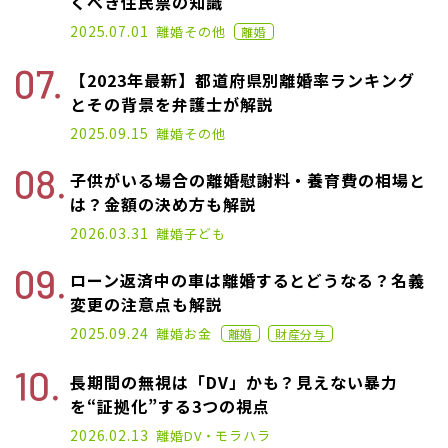
くべき住民票の知識
2021.09.28
2025.07.01
離婚
その他
離婚
【2023年最新】都道府県別離婚率ランキング
とその背景を弁護士が解説
2025.05.27
2025.09.15
離婚
その他
子供がいる場合の離婚慰謝料・養育費の相場と
は？金額の決め方も解説
2025.07.02
2026.03.31
離婚
子ども
ローン返済中の車は離婚するとどうなる？名義
変更の注意点も解説
2021.07.07
2025.09.24
離婚
お金
離婚
財産分与
長期間の無視は「DV」かも？見えない暴力
を“証拠化”する3つの視点
2026.02.13
離婚
DV・モラハラ