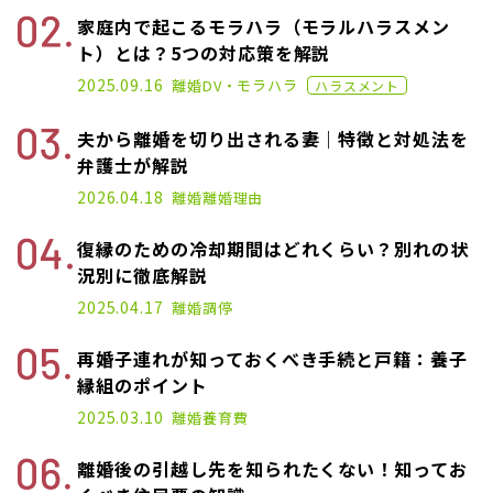
家庭内で起こるモラハラ（モラルハラスメン
ト）とは？5つの対応策を解説
2020.11.02
2025.09.16
離婚
DV・モラハラ
ハラスメント
夫から離婚を切り出される妻｜特徴と対処法を
弁護士が解説
2025.04.17
2026.04.18
離婚
離婚理由
復縁のための冷却期間はどれくらい？別れの状
況別に徹底解説
2025.04.17
離婚
調停
再婚子連れが知っておくべき手続と戸籍：養子
縁組のポイント
2025.03.10
離婚
養育費
離婚後の引越し先を知られたくない！知ってお