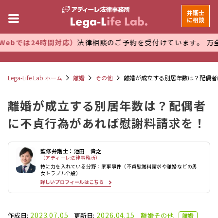
弁護士
に相談
時間対応）
法律相談のご予約を受付けています。 万全な管理体制
Lega-Life Lab ホーム
離婚
その他
離婚が成立する別居年数は？配偶者
離婚が成立する別居年数は？配偶者
に不貞行為があれば慰謝料請求を！
監修弁護士：池田 貴之
（アディーレ法律事務所）
特に力を入れている分野：家事事件（不貞慰謝料請求や離婚などの男
女トラブル全般）
詳しいプロフィールはこちら
2023.07.05
2026.04.15
作成日:
更新日:
離婚
その他
離婚