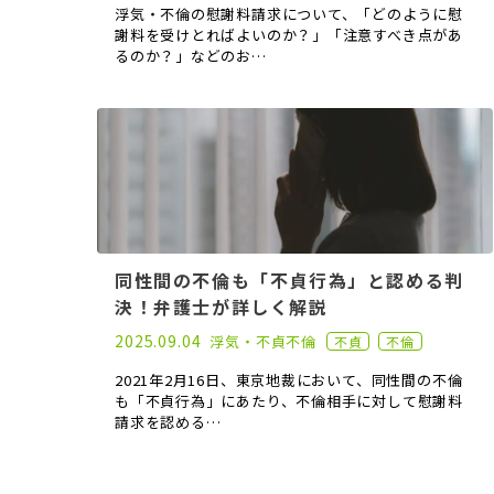
浮気・不倫の慰謝料請求について、「どのように慰
謝料を受けとればよいのか？」「注意すべき点があ
るのか？」などのお…
同性間の不倫も「不貞行為」と認める判
決！弁護士が詳しく解説
2021.03.31
2025.09.04
浮気・不貞
不倫
不貞
不倫
2021年2月16日、東京地裁において、同性間の不倫
も「不貞行為」にあたり、不倫相手に対して慰謝料
請求を認める…