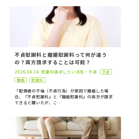
不貞慰謝料と離婚慰謝料って何が違う
の？両方請求することは可能？
2022.08.03
2026.04.14
慰謝料請求したい
浮気・不貞
不貞
離婚
慰謝料
「配偶者の不倫（不貞行為）が原因で離婚した場
合、『不貞慰謝料』と『離婚慰謝料』の両方が請求
できると聞いたが、こ…