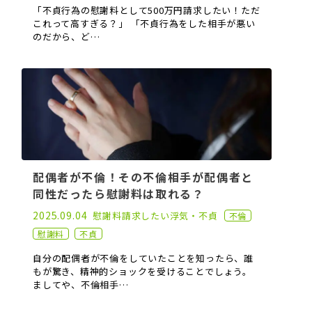
「不貞行為の慰謝料として500万円請求したい！ただ
これって高すぎる？」 「不貞行為をした相手が悪い
のだから、ど…
配偶者が不倫！その不倫相手が配偶者と
同性だったら慰謝料は取れる？
2021.03.31
2025.09.04
慰謝料請求したい
浮気・不貞
不倫
慰謝料
不貞
自分の配偶者が不倫をしていたことを知ったら、誰
もが驚き、精神的ショックを受けることでしょう。
ましてや、不倫相手…