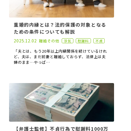
重婚的内縁とは？法的保護の対象となる
ための条件についても解説
2023.01.18
2025.12.02
離婚
その他
浮気
慰謝料
不貞
「夫とは、もう20年以上内縁関係を続けているけれ
ど、夫は、まだ前妻と離婚しておらず、法律上は夫
婦のまま…やっぱ…
【弁護士監修】不貞行為で慰謝料1000万