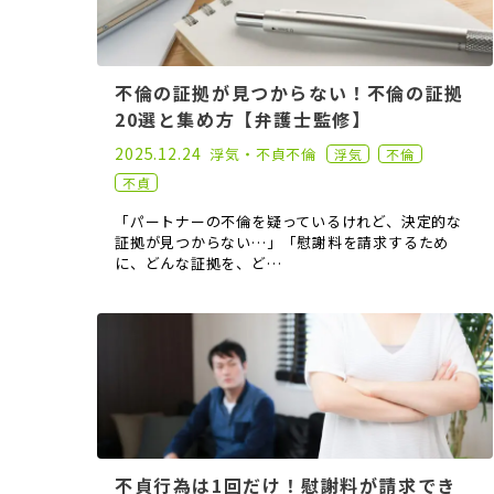
不倫の証拠が見つからない！不倫の証拠
20選と集め方【弁護士監修】
2021.02.17
2025.12.24
浮気・不貞
不倫
浮気
不倫
不貞
「パートナーの不倫を疑っているけれど、決定的な
証拠が見つからない…」「慰謝料を請求するため
に、どんな証拠を、ど…
不貞行為は1回だけ！慰謝料が請求でき