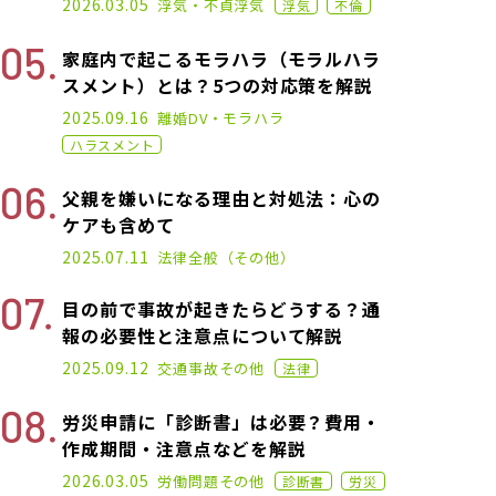
2026.03.05
浮気・不貞
浮気
浮気
不倫
家庭内で起こるモラハラ（モラルハラ
スメント）とは？5つの対応策を解説
2020.11.02
2025.09.16
離婚
DV・モラハラ
ハラスメント
父親を嫌いになる理由と対処法：心の
ケアも含めて
2025.02.19
2025.07.11
法律全般（その他）
目の前で事故が起きたらどうする？通
報の必要性と注意点について解説
2021.02.26
2025.09.12
交通事故
その他
法律
労災申請に「診断書」は必要？費用・
作成期間・注意点などを解説
2024.11.22
2026.03.05
労働問題
その他
診断書
労災