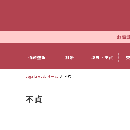
お電話では土日祝
債務整理
離婚
浮気・不貞
Lega-Life Lab ホーム
不貞
不貞