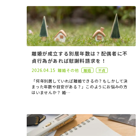
離婚が成立する別居年数は？配偶者に不
貞行為があれば慰謝料請求を！
2023.07.05
2026.04.15
離婚
その他
離婚
不貞
「何年別居していれば離婚できるの？もしかして決
まった年数や目安がある？」このようにお悩みの方
はいませんか？ 婚…