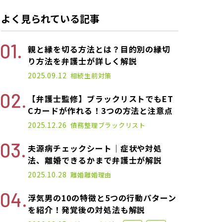
よく見られている記事
親と縁を切る方法とは？目的別の縁切
り方法を弁護士が詳しく解説
2025.03.10
2025.09.12
相続
生前対策
【弁護士監修】ブラックリストでもET
Cカードが作れる！3つの方法と注意点
2021.01.14
2025.12.26
債務整理
ブラックリスト
夫源病チェックシート｜症状や対処
法、離婚できるかまで弁護士が解説
2025.01.17
2025.10.28
離婚
離婚理由
浮気男の10の特徴と5つの行動パターン
を紹介！発覚後の対処法も解説
2022.12.07