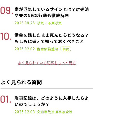
妻が浮気しているサインとは？対処法
や夫のNGな行動も徹底解説
2025.01.17
2025.08.25
浮気・不貞
浮気
借金を残したまま死んだらどうなる？
もしもに備えて知っておくべきこと
2021.02.26
2026.02.02
借金
債務整理
相続
よく見られている記事をもっと見る
よく見られる質問
刑事記録は、どのように入手したらよ
いのでしょうか？
2025.12.03
交通事故
交通事故全般