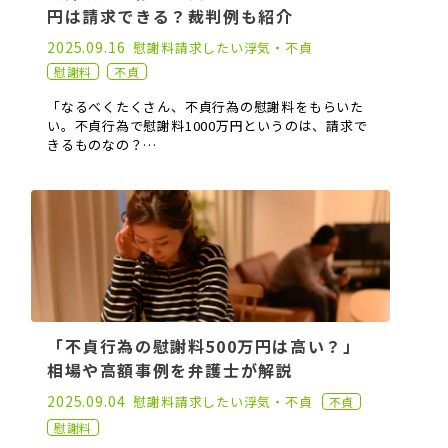
円は請求できる？裁判例も紹介
2021.11.11
2025.09.16
慰謝料請求したい
浮気・不貞
慰謝料
不貞
「なるべくたくさん、不貞行為の慰謝料をもらいた
い。不貞行為で慰謝料1000万円というのは、請求で
きるものなの？…
「不貞行為の慰謝料500万円は高い？」
相場や高額事例を弁護士が解説
2022.04.20
2025.09.04
慰謝料請求したい
浮気・不貞
不貞
慰謝料