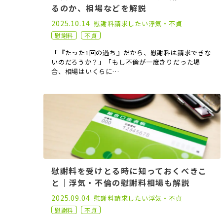
るのか、相場などを解説
2022.07.06
2025.10.14
慰謝料請求したい
浮気・不貞
慰謝料
不貞
「『たった1回の過ち』だから、慰謝料は請求できな
いのだろうか？」「もし不倫が一度きりだった場
合、相場はいくらに…
慰謝料を受けとる時に知っておくべきこ
と｜浮気・不倫の慰謝料相場も解説
2021.10.01
2025.09.04
慰謝料請求したい
浮気・不貞
慰謝料
不貞