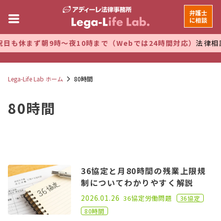
弁護士
に相談
も休まず朝9時～夜10時まで（Webでは24時間対応）
法律相談
Lega-Life Lab ホーム
80時間
80時間
36協定と月80時間の残業上限規
制についてわかりやすく解説
2024.11.11
2026.01.26
36協定
労働問題
36協定
80時間