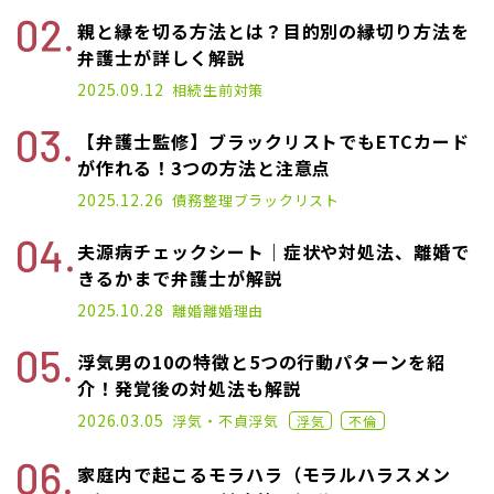
親と縁を切る方法とは？目的別の縁切り方法を
弁護士が詳しく解説
2025.03.10
2025.09.12
相続
生前対策
【弁護士監修】ブラックリストでもETCカード
が作れる！3つの方法と注意点
2021.01.14
2025.12.26
債務整理
ブラックリスト
夫源病チェックシート｜症状や対処法、離婚で
きるかまで弁護士が解説
2025.01.17
2025.10.28
離婚
離婚理由
浮気男の10の特徴と5つの行動パターンを紹
介！発覚後の対処法も解説
2022.12.07
2026.03.05
浮気・不貞
浮気
浮気
不倫
家庭内で起こるモラハラ（モラルハラスメン