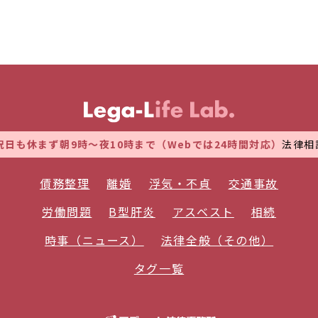
も休まず朝9時～夜10時まで（Webでは24時間対応）
法律相談
債務整理
離婚
浮気・不貞
交通事故
労働問題
B型肝炎
アスベスト
相続
時事（ニュース）
法律全般（その他）
タグ一覧