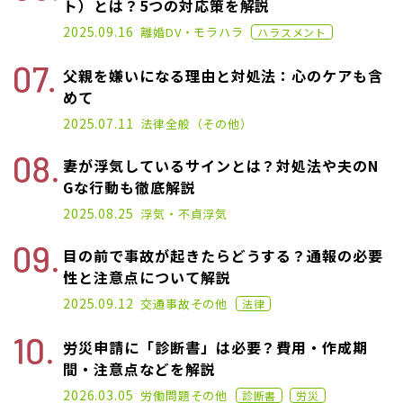
ト）とは？5つの対応策を解説
2020.11.02
2025.09.16
離婚
DV・モラハラ
ハラスメント
父親を嫌いになる理由と対処法：心のケアも含
めて
2025.02.19
2025.07.11
法律全般（その他）
妻が浮気しているサインとは？対処法や夫のN
Gな行動も徹底解説
2025.01.17
2025.08.25
浮気・不貞
浮気
目の前で事故が起きたらどうする？通報の必要
性と注意点について解説
2021.02.26
2025.09.12
交通事故
その他
法律
労災申請に「診断書」は必要？費用・作成期
間・注意点などを解説
2024.11.22
2026.03.05
労働問題
その他
診断書
労災