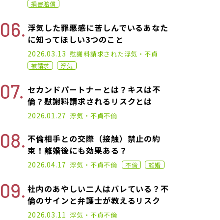
損害賠償
浮気した罪悪感に苦しんでいるあなた
に知ってほしい3つのこと
2023.03.01
2026.03.13
慰謝料請求された
浮気・不貞
被請求
浮気
セカンドパートナーとは？キスは不
倫？慰謝料請求されるリスクとは
2025.01.16
2026.01.27
浮気・不貞
不倫
不倫相手との交際（接触）禁止の約
束！離婚後にも効果ある？
2021.06.02
2026.04.17
浮気・不貞
不倫
不倫
離婚
社内のあやしい二人はバレている？不
倫のサインと弁護士が教えるリスク
2026.03.11
浮気・不貞
不倫