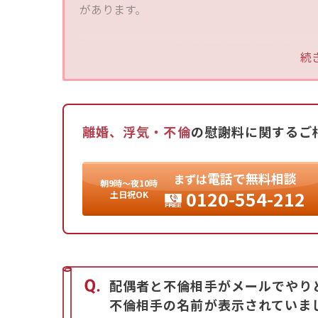
があります。
キャリアメールのデータ保存期間が短いため、
続
ない場合や海外サービスのメールの場合は特定
ことや新たな証拠を見つけることで解決の糸口
ドレスしかわからずお困りの方は、アディーレ
離婚、浮気・不倫
の慰謝料に関するご
電話
で
無料相談
まずは
朝9時〜夜10時
0120-554-212
土日祝OK
配偶者と不倫相手がメールでやり
不倫相手の名前が表示されていま