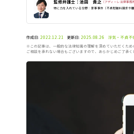
監修弁護士：池田 貴之
（アディーレ法律事務
特に力を入れている分野：家事事件（不貞慰謝料請求や
2022.12.21
2025.08.26
作成日:
更新日:
浮気・不貞
不
※この記事は、一般的な法律知識の理解を深めていただくため
ご相談を承れない場合もございますので、あらかじめご了承く