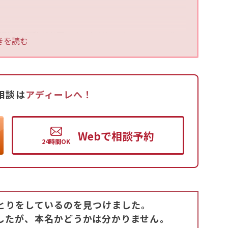
迅速な行動が必要です。ただし、キャリアメールで
きを読む
が難しいですが、メール内容から他の情報を得る
が見つかる可能性があります。不倫相手のメールア
法律事務所にご相談ください。
相談は
アディーレへ！
Web
で
相談予約
とりをしているのを見つけました。
したが、本名かどうかは分かりません。