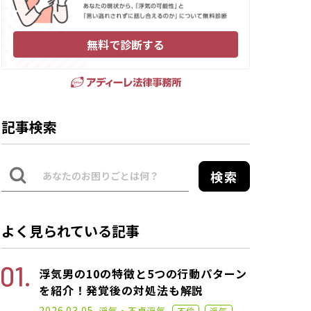
無料で診断する
記事検索
検索
よく見られている記事
浮気男の10の特徴と5つの行動パターン
を紹介！発覚後の対処法も解説
2022.12.07
2026.03.05
浮気・不貞
浮気
不倫
浮気