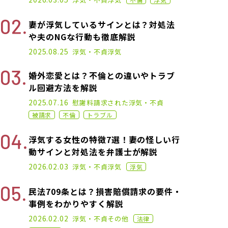
妻が浮気しているサインとは？対処法
や夫のNGな行動も徹底解説
2025.01.17
2025.08.25
浮気・不貞
浮気
婚外恋愛とは？不倫との違いやトラブ
ル回避方法を解説
2023.04.19
2025.07.16
慰謝料請求された
浮気・不貞
被請求
不倫
トラブル
浮気する女性の特徴7選！妻の怪しい行
動サインと対処法を弁護士が解説
2023.01.18
2026.02.03
浮気・不貞
浮気
浮気
民法709条とは？損害賠償請求の要件・
事例をわかりやすく解説
2020.12.25
2026.02.02
浮気・不貞
その他
法律