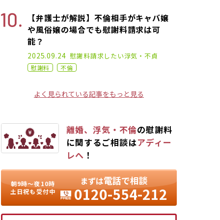
【弁護士が解説】不倫相手がキャバ嬢
や風俗嬢の場合でも慰謝料請求は可
能？
2022.02.02
2025.09.24
慰謝料請求したい
浮気・不貞
慰謝料
不倫
よく見られている記事をもっと見る
離婚、浮気・不倫
の慰謝料
に関するご相談は
アディー
レへ
！
電話で相談
まずは
朝9時〜夜10時
0120-554-212
土日祝も受付中