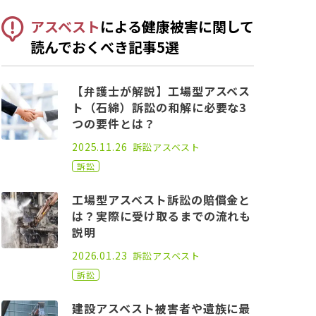
アスベスト
による健康被害に関して
読んでおくべき記事5選
【弁護士が解説】工場型アスベス
ト（石綿）訴訟の和解に必要な3
つの要件とは？
2021.09.15
2025.11.26
訴訟
アスベスト
訴訟
工場型アスベスト訴訟の賠償金と
は？実際に受け取るまでの流れも
説明
2021.07.30
2026.01.23
訴訟
アスベスト
訴訟
建設アスベスト被害者や遺族に最