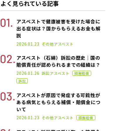
よく見られている記事
アスベストで健康被害を受けた場合に
出る症状は？国からもらえるお金も解
説
2021.07.14
2026.01.23
その他
アスベスト
アスベスト（石綿）訴訟の歴史｜国の
賠償責任が認められるまでの経緯は？
2022.09.07
2026.01.26
訴訟
アスベスト
損害賠償
訴訟
アスベストが原因で発症する可能性が
ある病気ともらえる補償・賠償金につ
いて
2021.07.30
2026.01.23
その他
アスベスト
損害賠償