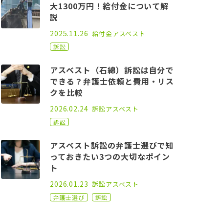
大1300万円！給付金について解
説
2021.06.11
2025.11.26
給付金
アスベスト
訴訟
アスベスト（石綿）訴訟は自分で
できる？弁護士依頼と費用・リス
クを比較
2021.01.25
2026.02.24
訴訟
アスベスト
訴訟
アスベスト訴訟の弁護士選びで知
っておきたい3つの大切なポイン
ト
2021.01.25
2026.01.23
訴訟
アスベスト
弁護士選び
訴訟