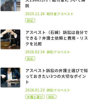
説
2021.06.11
2025.11.26
給付金
アスベスト
訴訟
アスベスト（石綿）訴訟は自分で
できる？弁護士依頼と費用・リス
クを比較
2021.01.25
2026.02.24
訴訟
アスベスト
訴訟
アスベスト訴訟の弁護士選びで知
っておきたい3つの大切なポイン
ト
2021.01.25
2026.01.23
訴訟
アスベスト
弁護士選び
訴訟