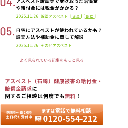
アスベスト訴訟等で受け取った賠償金
や給付金には税金がかかる？
2022.03.02
2025.11.26
訴訟
アスベスト
お金
訴訟
自宅にアスベストが使われているかも？
調査方法や補助金に関して解説
2022.09.07
2025.11.26
その他
アスベスト
よく見られている記事をもっと見る
アスベスト（石綿）健康被害の給付金・
賠償金請求
に
関するご相談は何度でも
無料
！
電話で無料相談
まずは
朝9時〜夜10時
0120-554-212
土日祝も受付中