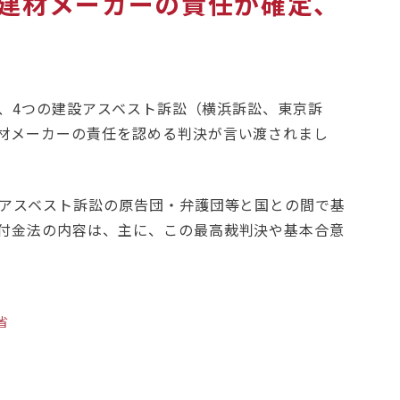
建材メーカーの責任が確定、
より、4つの建設アスベスト訴訟（横浜訴訟、東京訴
材メーカーの責任を認める判決が言い渡されまし
設アスベスト訴訟の原告団・弁護団等と国との間で基
付金法の内容は、主に、この最高裁判決や基本合意
省