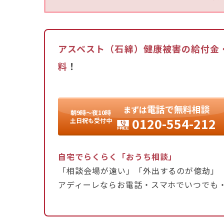
作業、または1975年10月1日〜2004年9月
2.石綿関連疾病への罹患：中皮腫、肺がん、
（じん肺管理区分管理2以上）、良性石綿胸水
3.労働者または一人親方等であること。
アスベスト（石綿）健康被害の給付金
料
！
給付金には請求期限があり、原則として疾病の
給付金額は、疾病の種類によって異なり、495
期間が短い場合や、肺がんの場合で喫煙習慣が
電話
で
無料相談
まずは
朝9時〜夜10時
す。
0120-554-212
土日祝も受付中
もし被害者が亡くなっている場合でも、配偶者
自宅でらくらく「おうち相談」
ます。
「相談会場が遠い」「外出するのが億劫」
アディーレならお電話・スマホでいつでも
手続きは複雑な面もあるため、弁護士への相談
アスベストの健康被害でお悩みの方は、1人で