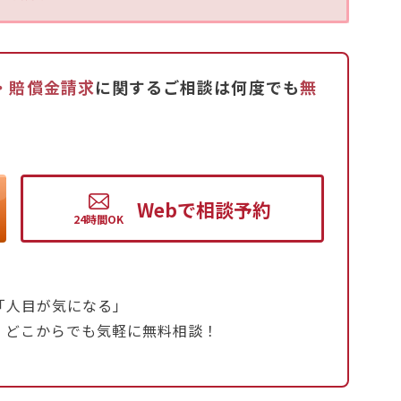
30日の屋内作業場での建設作業に従事していたこと。
著しい呼吸機能障害を伴うびまん性胸膜肥厚、石綿肺
のいずれかにかかっていること。
・賠償金請求
に関するご相談は何度でも
無
診断日や死亡日から20年以内です。
万円から1300万円の範囲です。さらに、石綿ばく露
ある場合は、給付額が減額される可能性がありま
Web
で
相談予約
、子、父母などの順位で遺族が給付金を請求でき
「人目が気になる」
・どこからでも気軽に無料相談！
が推奨されます。
悩まずアディーレ法律事務所にご相談ください。