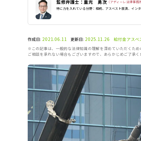
監修弁護士：重光 勇次
（アディーレ法律事務
特に力を入れている分野：相続、アスベスト救済、イン
2021.06.11
2025.11.26
作成日:
更新日:
給付金
アスベ
※この記事は、一般的な法律知識の理解を深めていただくため
ご相談を承れない場合もございますので、あらかじめご了承く