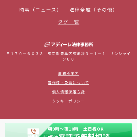
時事（ニュース）
法律全般（その他）
タグ一覧
〒１７０－６０３３ 東京都豊島区東池袋３－１－１ サンシャイ
ン６０
事務所案内
著作権・免責について
個人情報保護方針
クッキーポリシー
弁護士法人AdIre法律事務所
朝9時〜夜10時 土日祝OK
第一東京弁護士会所属
電話で無料相談