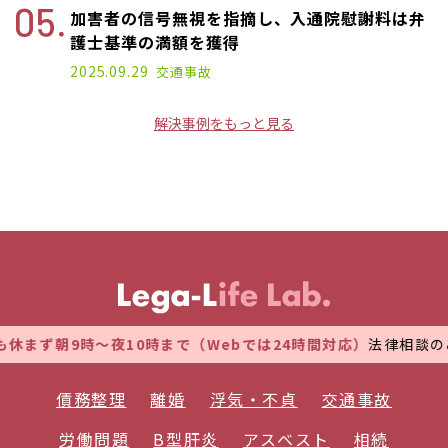
加害者の信号無視を指摘し、入通院慰謝料は弁
護士基準の満額を獲得
2025.09.29
交通事故
解決事例をもっと見る
ず朝9時～夜10時まで（Webでは24時間対応）
法律相談のご予
債務整理
離婚
浮気・不貞
交通事故
労働問題
B型肝炎
アスベスト
相続