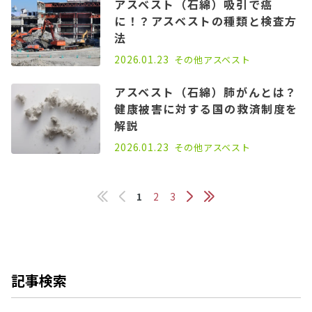
アスベスト（石綿）吸引で癌
に！？アスベストの種類と検査方
法
2021.07.14
2026.01.23
その他
アスベスト
アスベスト（石綿）肺がんとは？
健康被害に対する国の救済制度を
解説
2021.09.28
2026.01.23
その他
アスベスト
1
2
3
記事検索