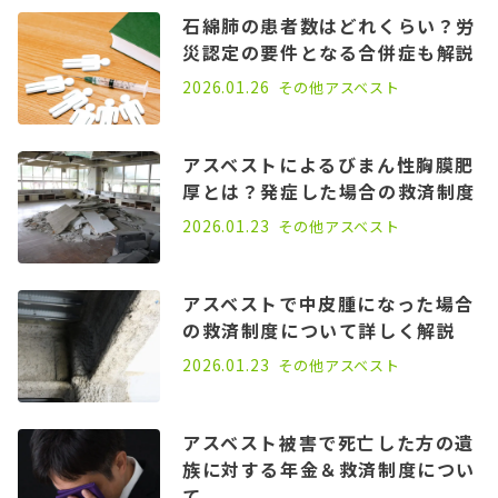
石綿肺の患者数はどれくらい？労
災認定の要件となる合併症も解説
2022.08.31
2026.01.26
その他
アスベスト
アスベストによるびまん性胸膜肥
厚とは？発症した場合の救済制度
2022.06.01
2026.01.23
その他
アスベスト
アスベストで中皮腫になった場合
の救済制度について詳しく解説
2022.01.06
2026.01.23
その他
アスベスト
アスベスト被害で死亡した方の遺
族に対する年金＆救済制度につい
て