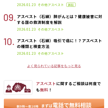
2022.08.03
2026.01.23
その他
アスベスト
訴訟
アスベスト（石綿）肺がんとは？健康被害に対
する国の救済制度を解説
2021.09.28
2026.01.23
その他
アスベスト
アスベスト（石綿）吸引で癌に！？アスベスト
の種類と検査方法
2021.07.14
2026.01.23
その他
アスベスト
よく見られている記事をもっと見る
アスベスト
に関するご相談は何度で
も
無料
！
電話で無料相談
まずは
朝9時〜夜10時