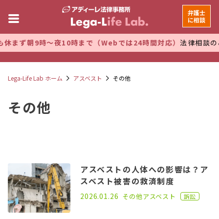
弁護士
に相談
ず朝9時～夜10時まで（Webでは24時間対応）
法律相談のご予
Lega-Life Lab ホーム
アスベスト
その他
その他
アスベストの人体への影響は？ア
スベスト被害の救済制度
2022.07.06
2026.01.26
その他
アスベスト
訴訟