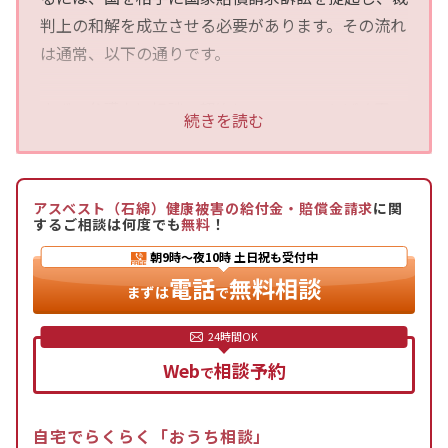
判上の和解を成立させる必要があります。その流れ
は通常、以下の通りです。
まず、弁護士に相談・契約し、アスベストばく露
続きを読む
歴、健康状態、喫煙歴などを伝え、賠償金の見込み
を確認します。次に、弁護士のアドバイスを受けな
がら、和解に必要な資料（工場での作業内容を証明
アスベスト（石綿）健康被害の給付金・賠償金請求
に関
する資料や医療記録など）を収集し、訴訟の準備を
するご相談は何度でも
無料
！
進めます。資料が揃えば、弁護士が代理人として訴
朝9時〜夜10時
土日祝も受付中
訟を提起し、裁判期日や期日外で国との和解に向け
電話
無料相談
まずは
で
た協議を行います。国が和解要件を満たすと判断す
れば、裁判上で和解が成立し、賠償金が支払われま
す。
Web
相談予約
で
和解の主な要件は、1958年5月26日から1971年4月
自宅でらくらく「おうち相談」
28日までの期間に局所排気装置が必要なアスベス