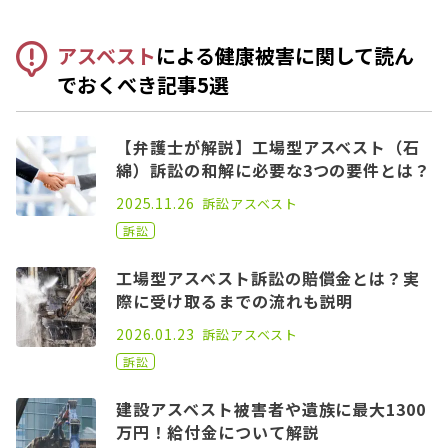
アスベスト
による健康被害に関して読ん
でおくべき記事5選
【弁護士が解説】工場型アスベスト（石
綿）訴訟の和解に必要な3つの要件とは？
2021.09.15
2025.11.26
訴訟
アスベスト
訴訟
工場型アスベスト訴訟の賠償金とは？実
際に受け取るまでの流れも説明
2021.07.30
2026.01.23
訴訟
アスベスト
訴訟
建設アスベスト被害者や遺族に最大1300
万円！給付金について解説