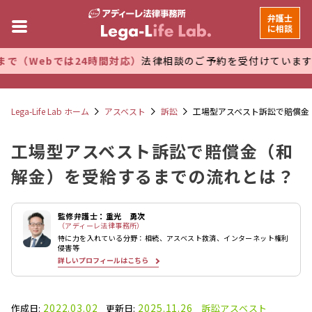
弁護士
に相談
では24時間対応）
法律相談のご予約を受付けています。 万全な
Lega-Life Lab ホーム
アスベスト
訴訟
工場型アスベスト訴訟で賠償金
工場型アスベスト訴訟で賠償金（和
解金）を受給するまでの流れとは？
監修弁護士：重光 勇次
（アディーレ法律事務所）
特に力を入れている分野：相続、アスベスト救済、インターネット権利
侵害等
詳しいプロフィールはこちら
2022.03.02
2025.11.26
作成日:
更新日:
訴訟
アスベスト