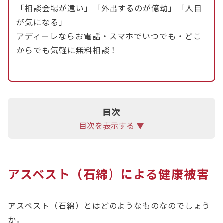
「相談会場が遠い」「外出するのが億劫」「人目
ト工場で作業し、その結果、アスベスト肺、肺が
が気になる」
ん、中皮腫、びまん性胸膜肥厚のいずれかの健康被
アディーレならお電話・スマホでいつでも・どこ
害を被り、かつ、提訴の時期が損害賠償請求権の期
からでも気軽に無料相談！
間内であることです。賠償金は病態によって550万
円から最大1300万円となります。
これらの手続きは専門知識を要するため、弁護士に
依頼するのがスムーズです。多くの法律事務所で
目次
は、アスベスト訴訟に関する相談料や着手金が無料
目次を表示する ▼
であり、賠償金支払い後の後払い制を採用している
ため、経済的な負担を抑えて手続きを進められま
す。
アスベスト（石綿）による健康被害
アスベストの健康被害でお悩みの方は、アディーレ
法律事務所にご相談ください。
アスベスト（石綿）とはどのようなものなのでしょう
か。