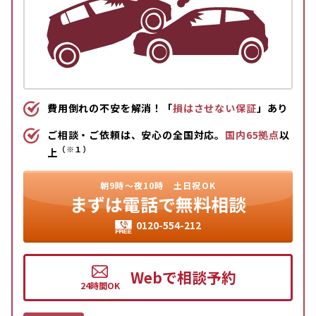
費用倒れの不安を解消！「
損はさせない保証
」あり
ご相談・ご依頼は、安心の全国対応。
国内65拠点
以
（※１）
上
朝9時〜夜10時
土日祝OK
まずは
電話で無料相談
0120-554-212
Webで相談予約