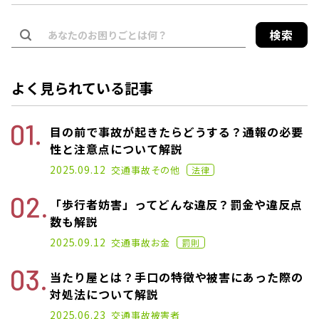
検索
よく見られている記事
目の前で事故が起きたらどうする？通報の必要
性と注意点について解説
2021.02.26
2025.09.12
交通事故
その他
法律
「歩行者妨害」ってどんな違反？罰金や違反点
数も解説
2021.01.25
2025.09.12
交通事故
お金
罰則
当たり屋とは？手口の特徴や被害にあった際の
対処法について解説
2021.01.14
2025.06.23
交通事故
被害者