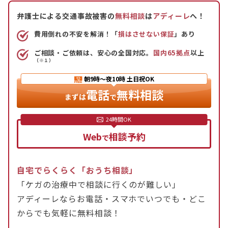
弁護士による交通事故被害の
無料相談
は
アディーレ
へ！
費用倒れの不安を解消！「
損はさせない保証
」あり
ご相談・ご依頼は、安心の全国対応。
国内65拠点
以上
（※１）
朝9時〜夜10時
土日祝OK
電話
無料相談
まずは
で
Web
相談予約
で
自宅でらくらく「おうち相談」
「ケガの治療中で相談に行くのが難しい」
アディーレならお電話・スマホでいつでも・どこ
からでも気軽に無料相談！