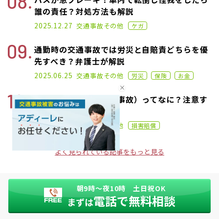
誰の責任？対処方法も解説
2020.11.02
2025.12.27
交通事故
その他
ケガ
通勤時の交通事故では労災と自賠責どちらを優
先すべき？弁護士が解説
2021.02.17
2025.06.25
交通事故
その他
労災
保険
お金
「誘因事故」（非接触事故）ってなに？注意す
べき2つのポイント
2022.04.20
2026.01.06
交通事故
その他
損害賠償
よく見られている記事をもっと見る
朝9時〜夜10時 土日祝OK
電話で無料相談
まずは