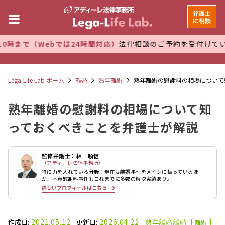
弁護士
に相談
ebでは24時間対応）
法律相談のご予約を受付けています。 万
Lega-Life Lab ホーム
離婚
熟年離婚
熟年離婚の慰謝料の相場について
熟年離婚の慰謝料の相場について知
っておくべきことを弁護士が解説
監修弁護士：林 頼信
（アディーレ法律事務所）
特に力を入れている分野：現在は離婚事件をメインに扱っているほ
か、不貞慰謝料事件もこれまでに多数の解決実績あり。
詳しいプロフィールはこちら
2021.05.12
2026.04.22
作成日:
更新日:
熟年離婚
離婚
離婚