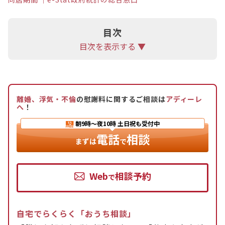
目次
目次を表示する ▼
離婚、浮気・不倫
の慰謝料に関するご相談は
アディーレ
へ
！
朝9時〜夜10時
土日祝も受付中
電話
相談
まずは
で
Web
相談予約
で
自宅でらくらく「おうち相談」