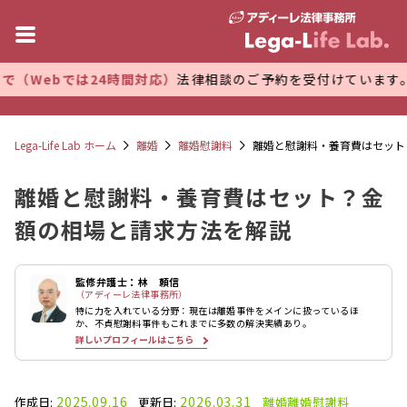
は24時間対応）
法律相談のご予約を受付けています。 万全な管
Lega-Life Lab ホーム
離婚
離婚慰謝料
離婚と慰謝料・養育費はセット
離婚と慰謝料・養育費はセット？金
額の相場と請求方法を解説
監修弁護士：林 頼信
（アディーレ法律事務所）
特に力を入れている分野：現在は離婚事件をメインに扱っているほ
か、不貞慰謝料事件もこれまでに多数の解決実績あり。
詳しいプロフィールはこちら
2025.09.16
2026.03.31
作成日:
更新日:
離婚
離婚慰謝料