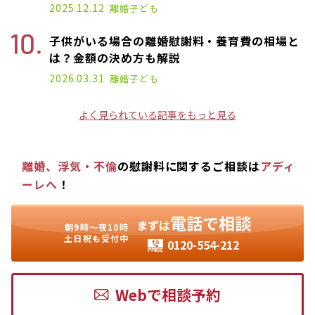
2025.12.12
離婚
子ども
子供がいる場合の離婚慰謝料・養育費の相場と
は？金額の決め方も解説
2025.07.02
2026.03.31
離婚
子ども
よく見られている記事をもっと見る
離婚、浮気・不倫
の慰謝料に関するご相談は
アディ
ーレへ
！
電話で相談
まずは
朝9時〜夜10時
土日祝も受付中
0120-554-212
Webで相談予約