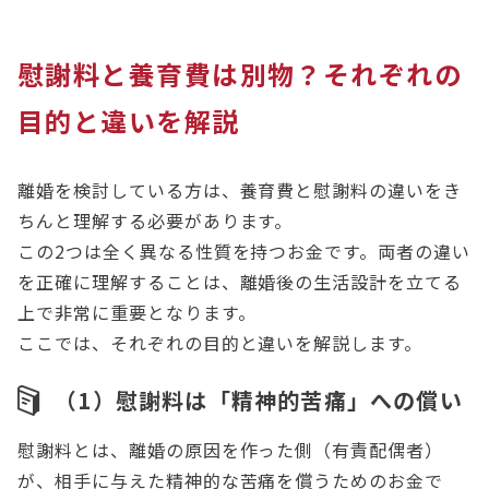
で、適正な金額の算定や相手との交渉、書面作成な
どのサポートを受けることができますので、お悩み
慰謝料と養育費は別物？それぞれの
の方は一度アディーレ法律事務所にご相談くださ
目的と違いを解説
い。
離婚を検討している方は、養育費と慰謝料の違いをき
ちんと理解する必要があります。
この2つは全く異なる性質を持つお金です。両者の違い
を正確に理解することは、離婚後の生活設計を立てる
上で非常に重要となります。
ここでは、それぞれの目的と違いを解説します。
（1）慰謝料は「精神的苦痛」への償い
慰謝料とは、離婚の原因を作った側（有責配偶者）
が、相手に与えた精神的な苦痛を償うためのお金で