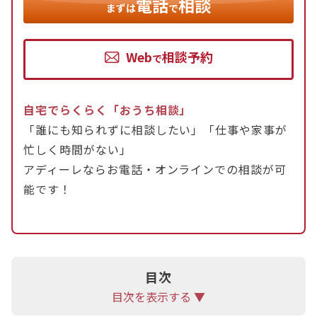
電話
相談
まずは
で
が一般的です。
Web
相談予約
どちらも、相手が「支払えない」と主張しても、安
で
易に諦めてはいけません。特に養育費は子どもの将
来に関わる重要なお金です。
自宅でらくらく「おうち相談」
口約束ではなく書面で合意内容を残すことが大切
「誰にも知られずに相談したい」「仕事や家事が
で、強制執行受諾文言付き公正証書を作成すれば、
忙しく時間がない」
一定の期間支払いがない場合に、裁判を経ずとも給
アディーレならお電話・オンラインでの相談が可
料や財産を差し押さえる強制執行手続が可能となり
能です！
ます。
2026年4月（改正法施行）以降に離婚した場合に
は、合意がなくても一定額の養育費を請求できるよ
うになるなど、養育費の受け取りを強化するための
目次
法整備も進んでいます。
目次を表示する ▼
慰謝料や養育費の問題は、弁護士に相談すること