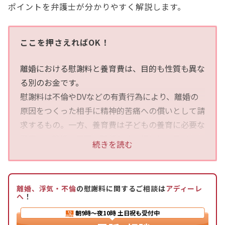
ポイントを弁護士が分かりやすく解説します。
ここを押さえればOK！
離婚における慰謝料と養育費は、目的も性質も異な
る別のお金です。
慰謝料は不倫やDVなどの有責行為により、離婚の
原因をつくった相手に精神的苦痛への償いとして請
求するもの。一方、養育費は子どもの養育に必要な
費用で、離婚の原因に関係なく、親として子どもを
続きを読む
扶養する義務に基づき支払われるものです。
離婚慰謝料の金額は数十万円から300万円程度が裁
離婚、浮気・不倫
の慰謝料に関するご相談は
アディーレ
判上の相場とされていますが、個別の事情によって
へ
！
変動します。
朝9時〜夜10時
土日祝も受付中
養育費は裁判所が公表する算定表を目安に決めるの