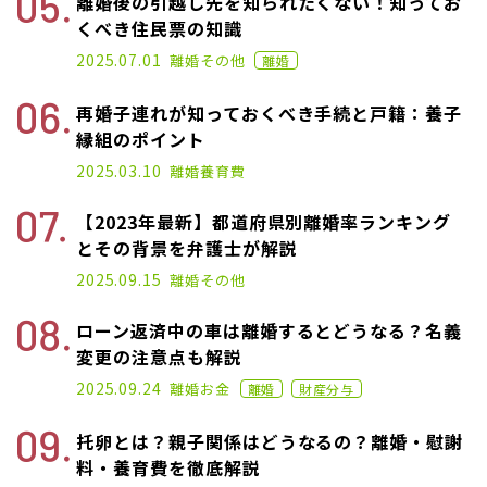
離婚後の引越し先を知られたくない！知ってお
くべき住民票の知識
2021.09.28
2025.07.01
離婚
その他
離婚
再婚子連れが知っておくべき手続と戸籍：養子
縁組のポイント
2025.03.10
離婚
養育費
【2023年最新】都道府県別離婚率ランキング
とその背景を弁護士が解説
2025.05.27
2025.09.15
離婚
その他
ローン返済中の車は離婚するとどうなる？名義
変更の注意点も解説
2021.07.07
2025.09.24
離婚
お金
離婚
財産分与
托卵とは？親子関係はどうなるの？離婚・慰謝
料・養育費を徹底解説