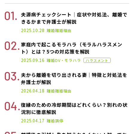
夫源病チェックシート｜症状や対処法、離婚で
きるかまで弁護士が解説
2025.01.17
2025.10.28
離婚
離婚理由
家庭内で起こるモラハラ（モラルハラスメン
ト）とは？5つの対応策を解説
2020.11.02
2025.09.16
離婚
DV・モラハラ
ハラスメント
夫から離婚を切り出される妻｜特徴と対処法を
弁護士が解説
2025.04.17
2026.04.18
離婚
離婚理由
復縁のための冷却期間はどれくらい？別れの状
況別に徹底解説
2025.04.17
離婚
調停