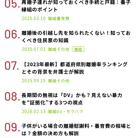
再婚子連れが知っておくべき手続と戸籍：養子
縁組のポイント
2025.03.10
離婚
養育費
離婚後の引越し先を知られたくない！知ってお
くべき住民票の知識
2021.09.28
2025.07.01
離婚
その他
離婚
【2023年最新】都道府県別離婚率ランキング
とその背景を弁護士が解説
2025.05.27
2025.09.15
離婚
その他
長期間の無視は「DV」かも？見えない暴力
を“証拠化”する3つの視点
2026.02.13
離婚
DV・モラハラ
子供がいる場合の離婚慰謝料・養育費の相場と
は？金額の決め方も解説