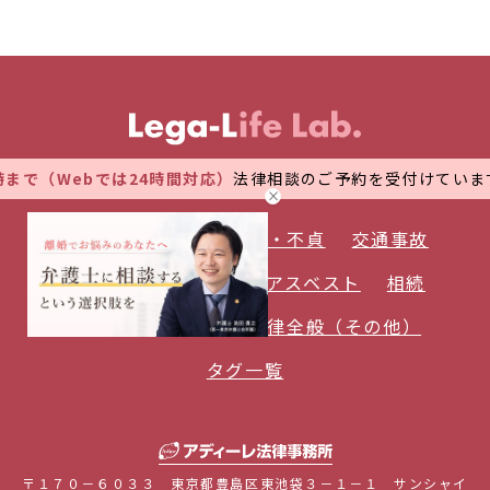
では24時間対応）
法律相談のご予約を受付けています。 万全な管
債務整理
離婚
浮気・不貞
交通事故
労働問題
B型肝炎
アスベスト
相続
時事（ニュース）
法律全般（その他）
タグ一覧
〒１７０－６０３３ 東京都豊島区東池袋３－１－１ サンシャイ