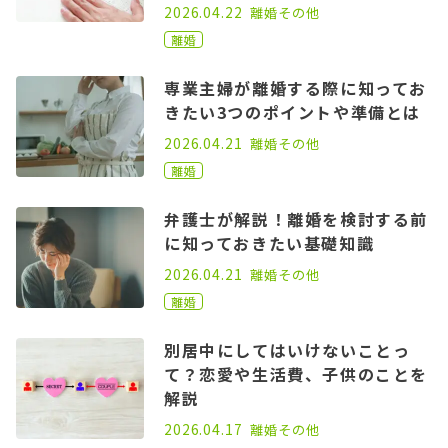
2021.06.21
2026.04.22
離婚
その他
離婚
専業主婦が離婚する際に知ってお
きたい3つのポイントや準備とは
2021.03.11
2026.04.21
離婚
その他
離婚
弁護士が解説！離婚を検討する前
に知っておきたい基礎知識
2020.10.21
2026.04.21
離婚
その他
離婚
別居中にしてはいけないことっ
て？恋愛や生活費、子供のことを
解説
2021.01.25
2026.04.17
離婚
その他