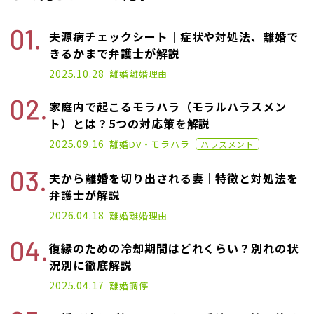
夫源病チェックシート｜症状や対処法、離婚で
きるかまで弁護士が解説
2025.01.17
2025.10.28
離婚
離婚理由
家庭内で起こるモラハラ（モラルハラスメン
ト）とは？5つの対応策を解説
2020.11.02
2025.09.16
離婚
DV・モラハラ
ハラスメント
夫から離婚を切り出される妻｜特徴と対処法を
弁護士が解説
2025.04.17
2026.04.18
離婚
離婚理由
復縁のための冷却期間はどれくらい？別れの状
況別に徹底解説
2025.04.17
離婚
調停