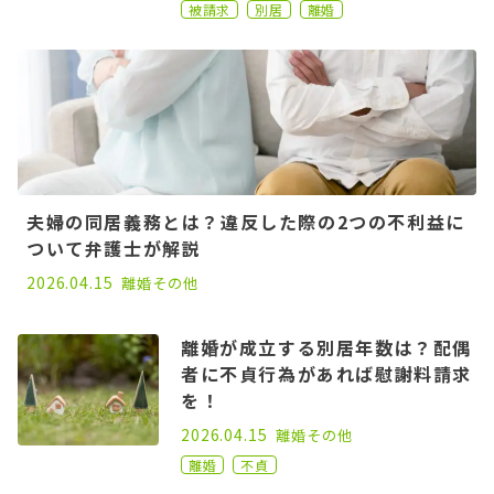
被請求
別居
離婚
夫婦の同居義務とは？違反した際の2つの不利益に
ついて弁護士が解説
2022.12.21
2026.04.15
離婚
その他
離婚が成立する別居年数は？配偶
者に不貞行為があれば慰謝料請求
を！
2023.07.05
2026.04.15
離婚
その他
離婚
不貞