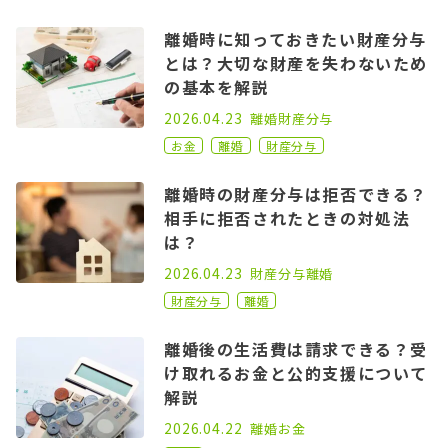
離婚時に知っておきたい財産分与
とは？大切な財産を失わないため
の基本を解説
2020.11.02
2026.04.23
離婚
財産分与
お金
離婚
財産分与
離婚時の財産分与は拒否できる？
相手に拒否されたときの対処法
は？
2022.08.03
2026.04.23
財産分与
離婚
財産分与
離婚
離婚後の生活費は請求できる？受
け取れるお金と公的支援について
解説
2021.03.31
2026.04.22
離婚
お金