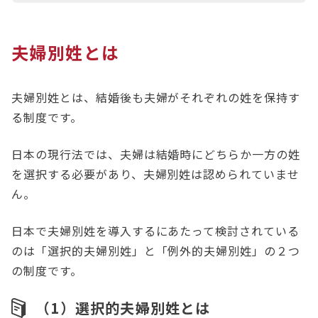
り、夫婦別姓を希望するカップルは事実婚を選択せ
ざるを得ません。この場合、法的な相続権や税制上
夫婦別姓とは
の優遇が受けられません。
海外では、夫婦別姓が法的に認められている国が多
く、国連からも日本に対して夫婦別姓の導入を求め
夫婦別姓とは、結婚後も夫婦がそれぞれの姓を保持す
る勧告が出されています。
る制度です。
夫婦別姓の導入にはデメリットもありますが、個人
日本の現行法では、夫婦は結婚時にどちらか一方の姓
のアイデンティティを尊重し、ジェンダー平等を実
を選択する必要があり、夫婦別姓は認められていませ
現するためには重要な意義があります。日本におけ
ん。
る夫婦別姓の導入は急務といえるでしょう。
日本で夫婦別姓を導入するにあたって検討されている
のは「選択的夫婦別姓」と「例外的夫婦別姓」の２つ
の制度です。
（1）選択的夫婦別姓とは