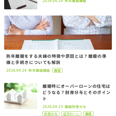
2026.04.24
熟年離婚
離婚
熟年離婚をする夫婦の特徴や原因とは？離婚の準
備と手続きについても解説
2020.12.25
2026.04.24
熟年離婚
離婚
離婚
離婚時にオーバーローンの住宅は
どうなる？財産分与とそのポイン
ト
2021.09.22
2026.04.23
離婚
財産分与
財産分与
住宅ローン
離婚