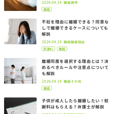
2022.06.15
2026.04.24
離婚
調停
離婚
不妊を理由に離婚できる？同意な
しで離婚できるケースについても
解説
2022.11.16
2026.04.24
離婚
離婚理由
慰謝料
離婚
離婚同居を選択する理由とは？決
めるべきルールや注意点について
も解説
2021.02.17
2026.04.24
離婚
その他
離婚
子供が成人したら離婚したい！慰
謝料はもらえる？弁護士が解説
2025.07.25