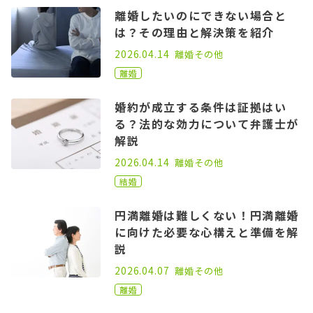
離婚したいのにできない場合と
は？その理由と解決策を紹介
2021.05.26
2026.04.14
離婚
その他
離婚
婚約が成立する条件は証拠はい
る？法的な効力について弁護士が
解説
2021.03.17
2026.04.14
離婚
その他
結婚
円満離婚は難しくない！円満離婚
に向けた必要な心構えと準備を解
説
2021.07.14
2026.04.07
離婚
その他
離婚