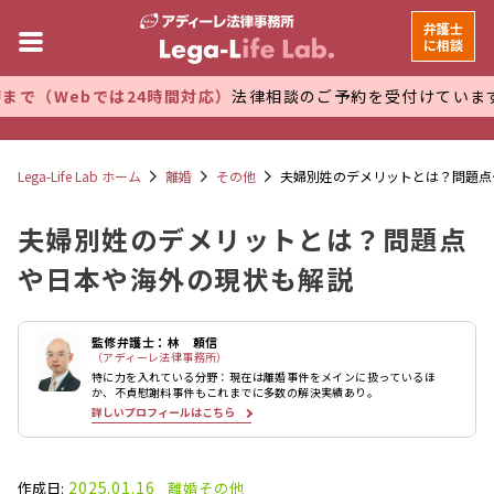
弁護士
に相談
は24時間対応）
法律相談のご予約を受付けています。 万全な管
Lega-Life Lab ホーム
離婚
その他
夫婦別姓のデメリットとは？問題点
夫婦別姓のデメリットとは？問題点
や日本や海外の現状も解説
監修弁護士：林 頼信
（アディーレ法律事務所）
特に力を入れている分野：現在は離婚事件をメインに扱っているほ
か、不貞慰謝料事件もこれまでに多数の解決実績あり。
詳しいプロフィールはこちら
2025.01.16
作成日:
離婚
その他