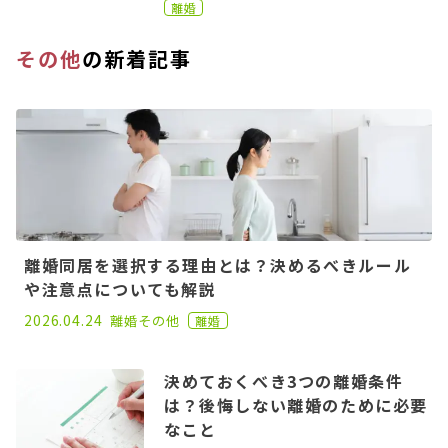
離婚
その他
の新着記事
離婚同居を選択する理由とは？決めるべきルール
や注意点についても解説
2021.02.17
2026.04.24
離婚
その他
離婚
決めておくべき3つの離婚条件
は？後悔しない離婚のために必要
なこと