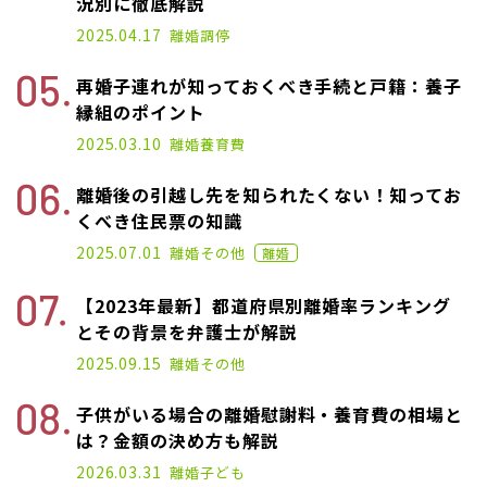
況別に徹底解説
2025.04.17
離婚
調停
再婚子連れが知っておくべき手続と戸籍：養子
縁組のポイント
2025.03.10
離婚
養育費
離婚後の引越し先を知られたくない！知ってお
くべき住民票の知識
2021.09.28
2025.07.01
離婚
その他
離婚
【2023年最新】都道府県別離婚率ランキング
とその背景を弁護士が解説
2025.05.27
2025.09.15
離婚
その他
子供がいる場合の離婚慰謝料・養育費の相場と
は？金額の決め方も解説
2025.07.02
2026.03.31
離婚
子ども