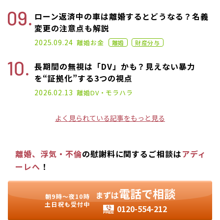
ローン返済中の車は離婚するとどうなる？名義
変更の注意点も解説
2021.07.07
2025.09.24
離婚
お金
離婚
財産分与
長期間の無視は「DV」かも？見えない暴力
を“証拠化”する3つの視点
2026.02.13
離婚
DV・モラハラ
よく見られている記事をもっと見る
離婚、浮気・不倫
の慰謝料に関するご相談は
アディ
ーレへ
！
電話で相談
まずは
朝9時〜夜10時
土日祝も受付中
0120-554-212