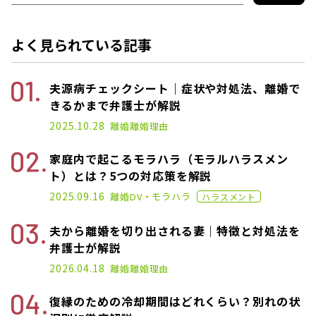
よく見られている記事
夫源病チェックシート｜症状や対処法、離婚で
きるかまで弁護士が解説
2025.01.17
2025.10.28
離婚
離婚理由
家庭内で起こるモラハラ（モラルハラスメン
ト）とは？5つの対応策を解説
2020.11.02
2025.09.16
離婚
DV・モラハラ
ハラスメント
夫から離婚を切り出される妻｜特徴と対処法を
弁護士が解説
2025.04.17
2026.04.18
離婚
離婚理由
復縁のための冷却期間はどれくらい？別れの状