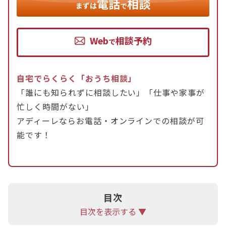
電話
相談
まずは
で
養育費は家庭裁判所が公表する算定表を基準に検討
するのが一般的です。
Web
相談予約
養育費の内訳には、衣食住にかかる費用、教育費、
で
（定期的にかかっている）医療費、お小遣いなどが
あります。
自宅でらくらく「おうち相談」
また、特別費用として、突然の病気やケガによる治
「誰にも知られずに相談したい」「仕事や家事が
療費、塾や習い事の費用、私立学校の学費、大学進
忙しく時間がない」
学の費用なども請求できる場合があります。
アディーレならお電話・オンラインでの相談が可
能です！
養育費の金額は、父母の合意があればいつでも変更
可能ですが、話合いがまとまらなければ調停や審判
をする必要があります。
目次
目次を表示する ▼