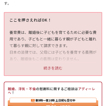
す。
ここを押さえればOK！
養育費は、離婚後に子どもを育てるために必要な費
用であり、子どもと一緒に暮らす親が子どもと離れ
て暮らす親に対して請求できます。
日本の法律では、父母には子どもを養育する義務が
あり、離婚後もこの義務は変わりません。
養育費の支払義務は「生活が苦しいから払えない」
続きを読む
という理由で免れるものではなく、生活水準を落と
してでも支払う必要があります。
離婚、浮気・不倫
の慰謝料に関するご相談は
アディーレ
養育費の金額や支払方法は、父母の話合いや家庭裁
へ
！
判所の調停や審判、あるいは離婚時の裁判によって
朝9時〜夜10時
土日祝も受付中
決定されます。