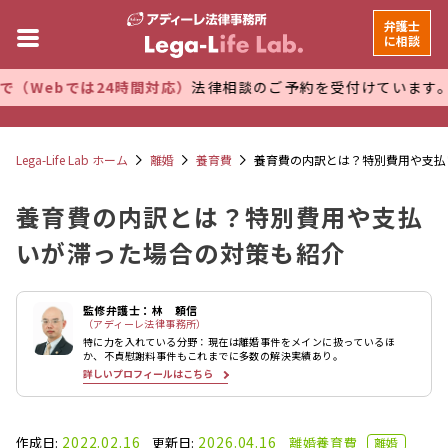
弁護士
に相談
は24時間対応）
法律相談のご予約を受付けています。 万全な管理
Lega-Life Lab ホーム
離婚
養育費
養育費の内訳とは？特別費用や支払
養育費の内訳とは？特別費用や支払
いが滞った場合の対策も紹介
監修弁護士：林 頼信
（アディーレ法律事務所）
特に力を入れている分野：現在は離婚事件をメインに扱っているほ
か、不貞慰謝料事件もこれまでに多数の解決実績あり。
詳しいプロフィールはこちら
2022.02.16
2026.04.16
作成日:
更新日:
離婚
養育費
離婚