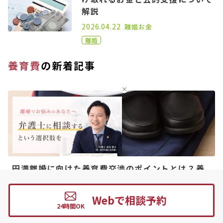
解説
2021.03.31
2026.04.22
離婚
お金
離婚
養育費
の新着記事
円満離婚に向けた養育費交渉のポイントとは？養
育費の相場も解説
2021.06.02
2026.04.22
離婚
養育費
養育費
離婚
Webで相談予約