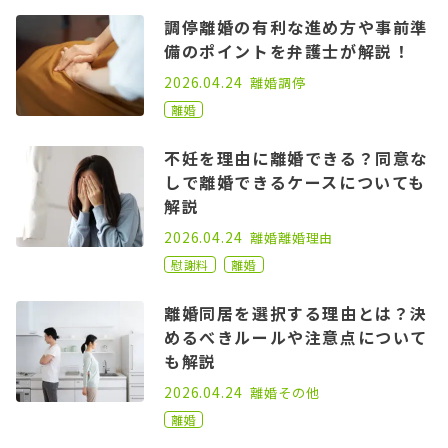
調停離婚の有利な進め方や事前準
備のポイントを弁護士が解説！
2022.06.15
2026.04.24
離婚
調停
離婚
不妊を理由に離婚できる？同意な
しで離婚できるケースについても
解説
2022.11.16
2026.04.24
離婚
離婚理由
慰謝料
離婚
離婚同居を選択する理由とは？決
めるべきルールや注意点について
も解説
2021.02.17
2026.04.24
離婚
その他
離婚