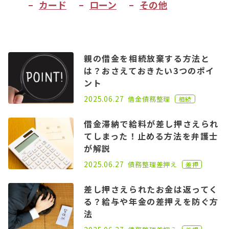
カード
ローン
その他
親の借金を相続放棄する方法と
は？おさえておきたい3つのポイ
ント
2021.08.23
2025.06.27
借金
債務整理
相続
借金滞納で給料が差し押さえられ
てしまった！止める方法を弁護士
が解説
2021.11.04
2025.06.27
債務整理
差押え
差押
差し押さえられたお金は返ってく
る？給与や年金の差押えを防ぐ方
法
2021.08.23