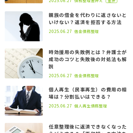
2025.06.27
債務整理
差押え
差押
親族の借金を代わりに返さないと
いけない？返済を拒否する方法
2022.06.15
2025.06.27
借金
債務整理
時効援用の失敗例とは？弁護士が
成功のコツと失敗後の対処法も解
説
2021.05.26
2025.06.27
借金
債務整理
個人再生（民事再生）の費用の相
場は？分割払いはできる？
2021.06.02
2025.06.27
個人再生
債務整理
任意整理後に返済できなくなった