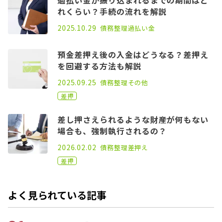
れくらい？手続の流れを解説
2021.04.14
2025.10.29
債務整理
過払い金
預金差押え後の入金はどうなる？差押え
を回避する方法も解説
2021.08.26
2025.09.25
債務整理
その他
差押
差し押さえられるような財産が何もない
場合も、強制執行されるの？
2021.06.25
2026.02.02
債務整理
差押え
差押
よく見られている記事