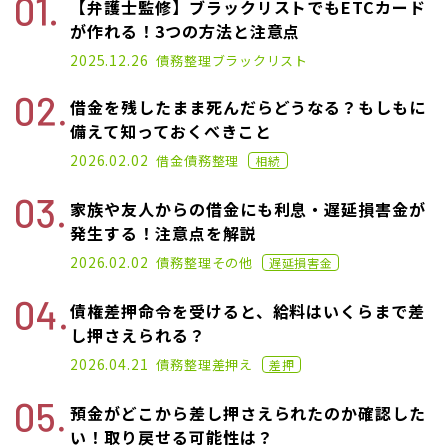
【弁護士監修】ブラックリストでもETCカード
が作れる！3つの方法と注意点
2021.01.14
2025.12.26
債務整理
ブラックリスト
借金を残したまま死んだらどうなる？もしもに
備えて知っておくべきこと
2021.02.26
2026.02.02
借金
債務整理
相続
家族や友人からの借金にも利息・遅延損害金が
発生する！注意点を解説
2022.07.06
2026.02.02
債務整理
その他
遅延損害金
債権差押命令を受けると、給料はいくらまで差
し押さえられる？
2022.06.15
2026.04.21
債務整理
差押え
差押
預金がどこから差し押さえられたのか確認した
い！取り戻せる可能性は？