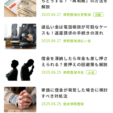
らどうする？「再和解」の方法を
解説
2021.04.21
2025.06.27
債務整理
任意整理
和解
過払い金は電話相談が可能なケー
スも！返還請求の手続きの流れ
2021.04.14
2025.06.27
債務整理
過払い金
借金を滞納したら年金も差し押さ
えられる？差押えの回避策も解説
2023.06.21
2025.06.25
債務整理
年金
お金
家族に借金が発覚した場合に検討
すべき対処法
2022.07.06
2025.06.25
借金
債務整理