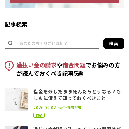
記事検索
検索
過払い金の請求
や
借金問題
でお悩みの方
が読んでおくべき記事5選
借金を残したまま死んだらどうなる？も
しもに備えて知っておくべきこと
2021.02.26
2026.02.02
借金
債務整理
相続
過払い金が振り込まれるまでの期間はど