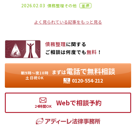
2023.01.06
2026.02.03
債務整理
その他
差押
よく見られている記事をもっと見る
債務整理
に関する
ご相談は何度でも
無料
！
電話で無料相談
まずは
朝9時〜夜10時
土日祝OK
0120-554-212
Webで相談予約