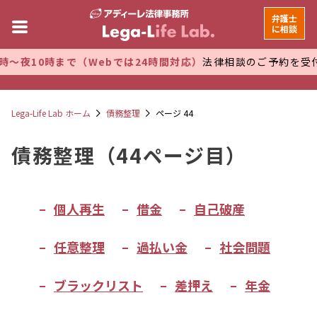
弁護士
に相談
10時まで（Webでは24時間対応）
法律相談のご予約を受付けて
Lega-Life Lab ホーム
債務整理
ページ 44
債務整理（44ページ目）
個人再生
借金
自己破産
任意整理
過払い金
社会問題
ブラックリスト
差押え
年金