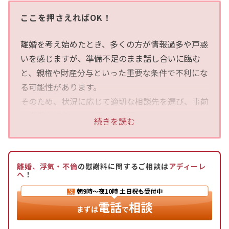
ここを押さえればOK！
離婚を考え始めたとき、多くの方が情報過多や戸惑
いを感じますが、準備不足のまま話し合いに臨む
と、親権や財産分与といった重要な条件で不利にな
る可能性があります。
そのため、状況に応じて適切な相談先を選び、事前
に準備を行うことが極めて重要です。
続きを読む
精神的なつらさや心の整理が必要な初期段階では、
家族、友人、または離婚カウンセラーが感情的なサ
離婚、浮気・不倫
の慰謝料に関するご相談は
アディーレ
ポートを提供してくれますが、法的な問題解決はで
へ
！
きません。
朝9時〜夜10時
土日祝も受付中
また、制度や手続きの一般的な情報は市区町村役場
電話
相談
まずは
で
の窓口で得られ、DV被害の場合は配偶者暴力相談