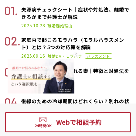
夫源病チェックシート｜症状や対処法、離婚で
きるかまで弁護士が解説
2025.01.17
2025.10.28
離婚
離婚理由
家庭内で起こるモラハラ（モラルハラスメン
ト）とは？5つの対応策を解説
2020.11.02
2025.09.16
離婚
DV・モラハラ
ハラスメント
夫から離婚を切り出される妻｜特徴と対処法を
弁護士が解説
2025.04.17
2026.04.18
離婚
離婚理由
復縁のための冷却期間はどれくらい？別れの状
況別に徹底解説
2025.04.17
離婚
調停
Webで相談予約
離婚後の引越し先を知られたくない！知ってお