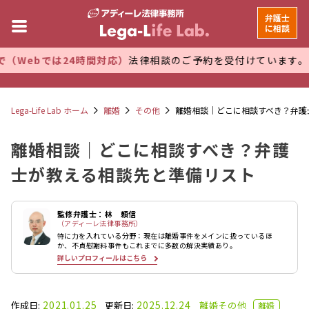
弁護士
に相談
24時間対応）
法律相談のご予約を受付けています。 万全な管理
Lega-Life Lab ホーム
離婚
その他
離婚相談｜どこに相談すべき？弁護
離婚相談｜どこに相談すべき？弁護
士が教える相談先と準備リスト
監修弁護士：林 頼信
（アディーレ法律事務所）
特に力を入れている分野：現在は離婚事件をメインに扱っているほ
か、不貞慰謝料事件もこれまでに多数の解決実績あり。
詳しいプロフィールはこちら
2021.01.25
2025.12.24
作成日:
更新日:
離婚
その他
離婚