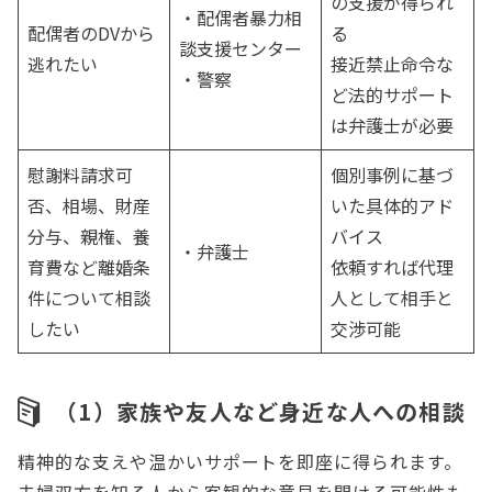
の支援が得られ
・配偶者暴力相
配偶者のDVから
る
談支援センター
逃れたい
接近禁止命令な
・警察
ど法的サポート
は弁護士が必要
慰謝料請求可
個別事例に基づ
否、相場、財産
いた具体的アド
分与、親権、養
バイス
・弁護士
育費など離婚条
依頼すれば代理
件について相談
人として相手と
したい
交渉可能
（1）家族や友人など身近な人への相談
精神的な支えや温かいサポートを即座に得られます。