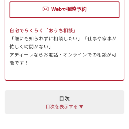
支援センターや警察が安全確保を支援します。
Web
相談予約
一方、慰謝料請求、財産分与、親権といった具体的
で
な離婚条件や法的手続きを知りたい場合は、法律の
専門家である弁護士に相談しましょう。
自宅でらくらく「おうち相談」
「誰にも知られずに相談したい」「仕事や家事が
特に、相手が既に弁護士を立てた場合、複雑な財産
忙しく時間がない」
分与がある場合、慰謝料の請求・減額交渉が必要な
アディーレならお電話・オンラインでの相談が可
場合、または調停や裁判が予想される場合は、弁護
能です！
士への相談が推奨されます。
離婚を考えている方は、1人で悩まず、一度アディ
ーレ法律事務所にご相談ください。
目次
目次を表示する ▼