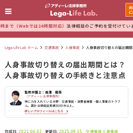
弁
に
bでは24時間対応）
法律相談のご予約を受付けています。 万全
Lega-Life Lab ホーム
交通事故
人身事故
人身事故切り替えの届出期間
人身事故切り替えの届出期間とは？
人身事故切り替えの手続きと注意点
監修弁護士：南澤 毅吾
（アディーレ法律事務所）
特に力を入れている分野：交通事故・消費者被害・個人事業のトラブ
ル。累計法律相談実績3000件以上。
詳しいプロフィールはこちら
2021.06.02
2025.09.15
作成日:
更新日:
交通事故
人身事故