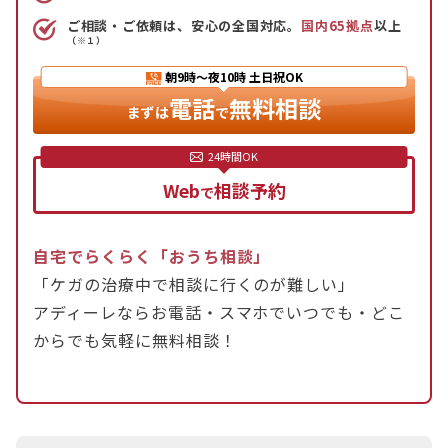
ます。
ご相談・ご依頼は、安心の全国対応。
国内65拠点
以上
（※１）
期間に厳密な制限はありませんが、事故から時間が
経ちすぎると怪我と事故の因果関係が疑われ、警察
朝9時〜夜10時
土日祝OK
電話
無料相談
に受け付けてもらえない可能性があるため、できる
まずは
で
だけ早い手続きが望ましいです。
Web
相談予約
切り替え手続きは、まず病院で診断書を作成しても
で
らい、次に事故を扱った警察署に連絡して書類を提
出することで行います。
自宅でらくらく「おうち相談」
警察が切り替えを認めれば、捜査が開始され、人身
「ケガの治療中で相談に行くのが難しい」
事故として扱われます。もし切り替えが認められな
アディーレならお電話・スマホでいつでも・どこ
くても、保険会社に「人身事故証明書入手不能理由
からでも気軽に無料相談！
書」を提出することで、治療費などが請求できる可
能性があります。
交通事故の被害に遭い賠償金請求をお考えの方は、