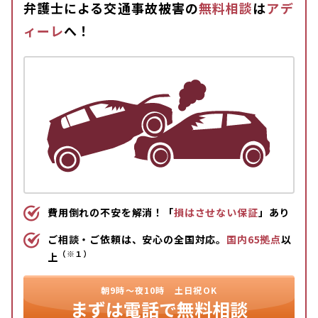
弁護士による交通事故被害の
無料相談
は
アデ
ィーレ
へ！
費用倒れの不安を解消！「
損はさせない保証
」あり
ご相談・ご依頼は、安心の全国対応。
国内65拠点
以
（※１）
上
朝9時〜夜10時
土日祝OK
まずは
電話で無料相談