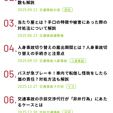
数も解説
2021.01.25
2025.09.12
交通事故
お金
罰則
当たり屋とは？手口の特徴や被害にあった際の
対処法について解説
2021.01.14
2025.06.23
交通事故
被害者
人身事故切り替えの届出期間とは？人身事故切
り替えの手続きと注意点
2021.06.02
2025.09.15
交通事故
人身事故
人身事故
バスが急ブレーキ！車内で転倒し怪我をしたら
誰の責任？対処方法も解説
2020.11.02
2025.12.27
交通事故
その他
ケガ
交通事故の示談交渉代行が「非弁行為」にあた
るケースとは
2021.06.09
2025.12.30
示談
交通事故
示談