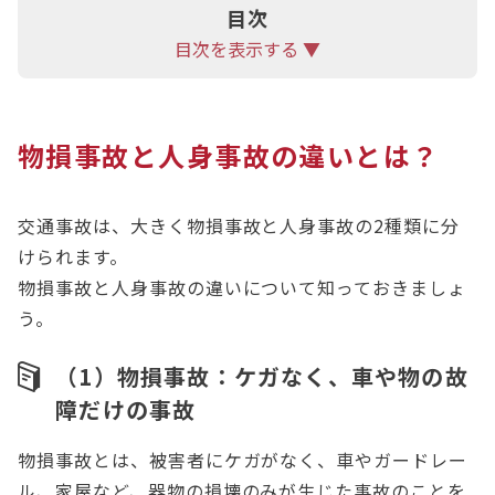
目次
1人で悩まず一度アディーレ法律事務所にご相談く
目次を表示する ▼
ださい。
物損事故と人身事故の違いとは？
交通事故は、大きく物損事故と人身事故の2種類に分
けられます。
物損事故と人身事故の違いについて知っておきましょ
う。
（1）物損事故：ケガなく、車や物の故
障だけの事故
物損事故とは、被害者にケガがなく、車やガードレー
ル、家屋など、器物の損壊のみが生じた事故のことを