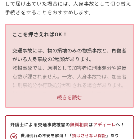
して届け出ていた場合には、人身事故として切り替え
手続きをすることをおすすめします。
ここを押さえればOK！
交通事故には、物の損壊のみの物損事故と、負傷者
がいる人身事故の2種類があります。
物損事故では、原則として加害者に刑事処分や違反
点数が課されません。一方、人身事故では、加害者
に刑事処分や行政処分が科される場合があります。
怪我をしているにもかかわらず、物損事故として届
続きを読む
け出てしまうと、治療費や慰謝料が支払われないリ
スクがあるため、人身事故への切り替えをしましょ
う。
弁護士による交通事故被害の
無料相談
は
アディーレ
へ！
切り替えは、後から痛みが出た場合や、加害者の求
費用倒れの不安を解消！「
損はさせない保証
」あり
めに応じて物損扱いにしてしまった場合などに行い