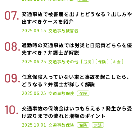
交通事故で被害届を出すとどうなる？出し方や
出すべきケースを紹介
2025.05.27
2025.09.15
交通事故
被害者
通勤時の交通事故では労災と自賠責どちらを優
先すべき？弁護士が解説
2021.02.17
2025.06.25
交通事故
その他
労災
保険
お金
任意保険入っていない車と事故を起こしたら、
どうなる？弁護士が詳しく解説
2021.03.11
2025.06.25
交通事故
保険
保険
交通事故の保険金はいつもらえる？発生から受
け取りまでの流れと増額のポイント
2021.05.26
2025.10.01
交通事故
保険
保険
示談