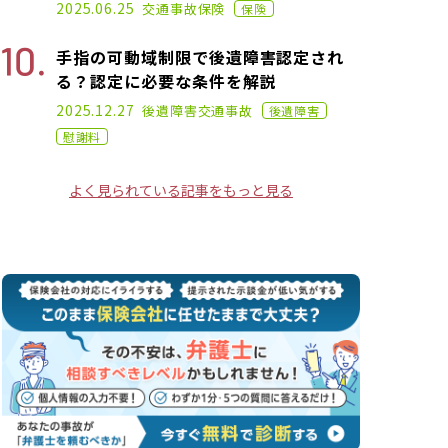
2021.03.11
2025.06.25
交通事故
保険
保険
手指の可動域制限で後遺障害認定され
る？認定に必要な条件を解説
2021.03.11
2025.12.27
後遺障害
交通事故
後遺障害
慰謝料
よく見られている記事をもっと見る