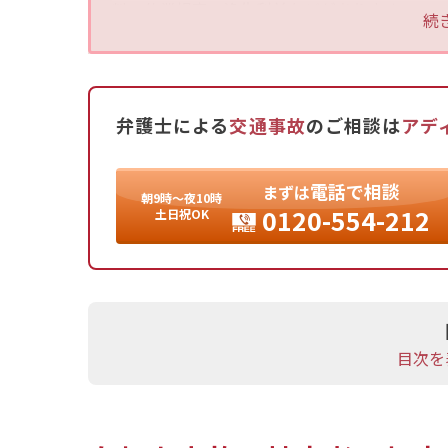
料、休業損害、逸失利益などがあります。
続
賠償金の請求（示談交渉）は基本的にケガが完
している場合は保険会社との交渉が行われます
示談が成立しない場合は、裁判などの手続が必
自転車事故では、保険未加入のため加害者が十
弁護士による
交通事故
のご相談は
アデ
一方、自転車保険の加入が義務付けられている
できる場合もあります。
電話
で
相談
まずは
朝9時〜夜10時
ただし、過失割合については自動車事故ほど類
0120-554-212
土日祝OK
しょう。
目次を