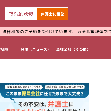
取り扱い分野
弁護士
に相談
予約を受付けています。 万全な管理体制で
プライバシー
相続
時事（ニュース）
法律全般（その他）