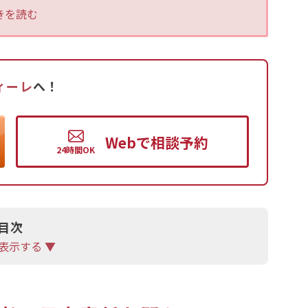
きを読む
治したあとに行われ、加害者が自転車保険に加入
。
要になるでしょう。
分な賠償金を支払えない可能性があります。
ィーレ
へ！
自治体も増えており、保険会社からの支払いが期待
Web
で
相談予約
型化されておらず、争いが生じやすいといえるで
目次
表示する ▼