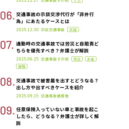
2025.12.27
交通事故
その他
ケガ
交通事故の示談交渉代行が「非弁行
為」にあたるケースとは
2021.06.09
2025.12.30
示談
交通事故
示談
通勤時の交通事故では労災と自賠責ど
ちらを優先すべき？弁護士が解説
2021.02.17
2025.06.25
交通事故
その他
労災
お金
保険
交通事故で被害届を出すとどうなる？
出し方や出すべきケースを紹介
2025.05.27
2025.09.15
交通事故
被害者
任意保険入っていない車と事故を起こ
したら、どうなる？弁護士が詳しく解
説