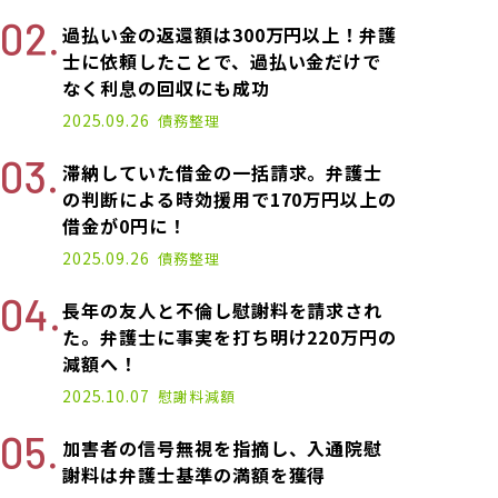
過払い金の返還額は300万円以上！弁護
士に依頼したことで、過払い金だけで
なく利息の回収にも成功
2025.09.26
債務整理
滞納していた借金の一括請求。弁護士
の判断による時効援用で170万円以上の
借金が0円に！
2025.09.26
債務整理
長年の友人と不倫し慰謝料を請求され
た。弁護士に事実を打ち明け220万円の
減額へ！
2025.10.07
慰謝料減額
加害者の信号無視を指摘し、入通院慰
謝料は弁護士基準の満額を獲得