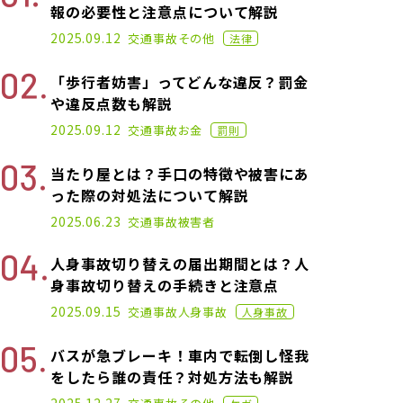
報の必要性と注意点について解説
2021.02.26
2025.09.12
交通事故
その他
法律
「歩行者妨害」ってどんな違反？罰金
や違反点数も解説
2021.01.25
2025.09.12
交通事故
お金
罰則
当たり屋とは？手口の特徴や被害にあ
った際の対処法について解説
2021.01.14
2025.06.23
交通事故
被害者
人身事故切り替えの届出期間とは？人
身事故切り替えの手続きと注意点
2021.06.02
2025.09.15
交通事故
人身事故
人身事故
バスが急ブレーキ！車内で転倒し怪我
をしたら誰の責任？対処方法も解説
2020.11.02