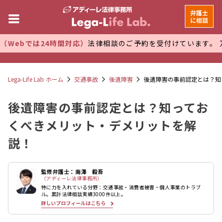
弁護士
に相談
24時間対応）
法律相談のご予約を受付けています。 万全な管理
Lega-Life Lab ホーム
交通事故
後遺障害
後遺障害の事前認定とは？知
後遺障害の事前認定とは？知ってお
くべきメリット・デメリットを解
説！
監修弁護士：南澤 毅吾
（アディーレ法律事務所）
特に力を入れている分野：交通事故・消費者被害・個人事業のトラブ
ル。累計法律相談実績3000件以上。
詳しいプロフィールはこちら