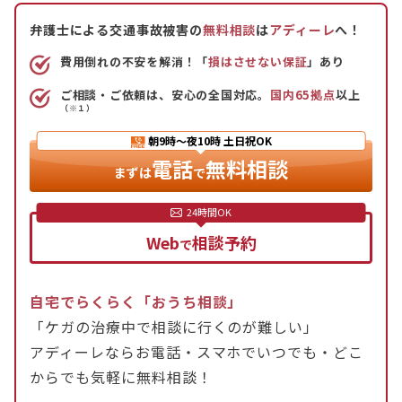
弁護士による交通事故被害の
無料相談
は
アディーレ
へ！
費用倒れの不安を解消！「
損はさせない保証
」あり
ご相談・ご依頼は、安心の全国対応。
国内65拠点
以上
（※１）
朝9時〜夜10時
土日祝OK
電話
無料相談
まずは
で
Web
相談予約
で
自宅でらくらく「おうち相談」
「ケガの治療中で相談に行くのが難しい」
アディーレならお電話・スマホでいつでも・どこ
からでも気軽に無料相談！