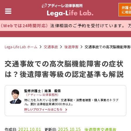
弁護
に相
4時間対応）
法律相談のご予約を受付けています。 万全な管理体
Lega-Life Lab ホーム
交通事故
後遺障害
交通事故での高次脳機能障害
交通事故での高次脳機能障害の症状
は？後遺障害等級の認定基準も解説
監修弁護士：南澤 毅吾
（アディーレ法律事務所）
特に力を入れている分野：交通事故・消費者被害・個人事業のトラブ
ル。累計法律相談実績3000件以上。
詳しいプロフィールはこちら
2021.10.01
2025.10.15
作成日:
更新日:
後遺障害
交通事故