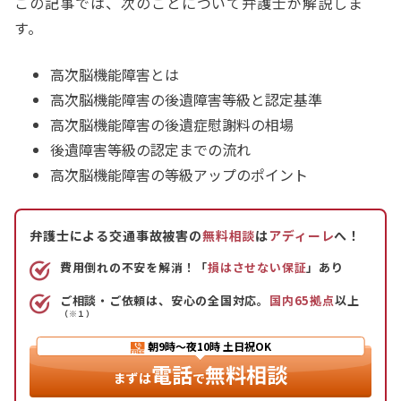
この記事では、次のことについて弁護士が解説しま
す。
高次脳機能障害とは
高次脳機能障害の後遺障害等級と認定基準
高次脳機能障害の後遺症慰謝料の相場
後遺障害等級の認定までの流れ
高次脳機能障害の等級アップのポイント
弁護士による交通事故被害の
無料相談
は
アディーレ
へ！
費用倒れの不安を解消！「
損はさせない保証
」あり
ご相談・ご依頼は、安心の全国対応。
国内65拠点
以上
（※１）
朝9時〜夜10時
土日祝OK
電話
無料相談
まずは
で