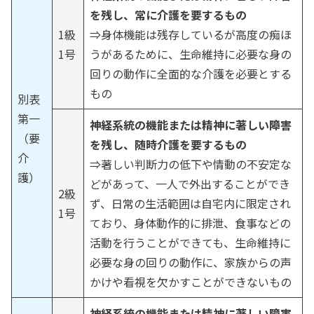
を残し、常に介護を要するもの
1級
⇒身体機能は残存しているが高度の痴ほ
1号
うがあるために、生命維持に必要な身の
回りの動作に全面的な介護を必要とする
もの
別表
第一
神経系統の機能または精神に著しい障害
（要
を残し、随時介護を要するもの
介
⇒著しい判断力の低下や情動の不安定な
護）
どがあって、一人で外出することができ
2級
ず、日常の生活範囲は自宅内に限定され
1号
ており、身体動作的に排泄、食事などの
活動を行うことができても、生命維持に
必要な身の回りの動作に、家族からの声
かけや看視を欠かすことができないもの
神経系統の機能または精神に著しい障害