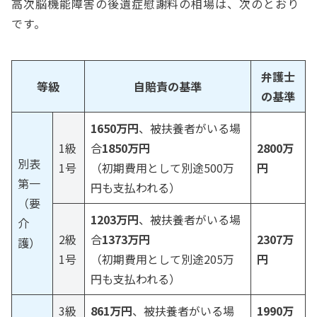
高次脳機能障害の後遺症慰謝料の相場は、次のとおり
です。
弁護士
等級
自賠責の基準
の基準
1650万円
、被扶養者がいる場
1級
合
1850万円
2800万
別表
1号
（初期費用として別途500万
円
第一
円も支払われる）
（要
1203万円
、被扶養者がいる場
介
2級
合
1373万円
2307万
護）
1号
（初期費用として別途205万
円
円も支払われる）
3級
861万円
、被扶養者がいる場
1990万