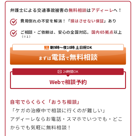
護士に依頼するとよいでしょう。
弁護士による交通事故被害の
無料相談
は
アディーレ
へ！
交通事故の被害に遭ってお困りの方は、一度アディ
費用倒れの不安を解消！「
損はさせない保証
」あり
ーレ法律事務所にご相談ください。
ご相談・ご依頼は、安心の全国対応。
国内65拠点
以上
（※１）
朝9時〜夜10時
土日祝OK
電話
無料相談
まずは
で
Web
相談予約
で
自宅でらくらく「おうち相談」
「ケガの治療中で相談に行くのが難しい」
アディーレならお電話・スマホでいつでも・どこ
からでも気軽に無料相談！