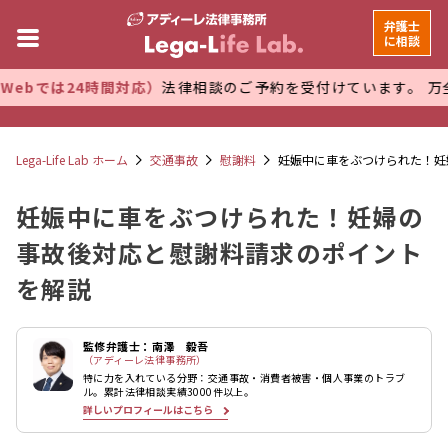
弁護士
に相談
時間対応）
法律相談のご予約を受付けています。 万全な管理体制
Lega-Life Lab ホーム
交通事故
慰謝料
妊娠中に車をぶつけられた！妊
妊娠中に車をぶつけられた！妊婦の
事故後対応と慰謝料請求のポイント
を解説
監修弁護士：南澤 毅吾
（アディーレ法律事務所）
特に力を入れている分野：交通事故・消費者被害・個人事業のトラブ
ル。累計法律相談実績3000件以上。
詳しいプロフィールはこちら