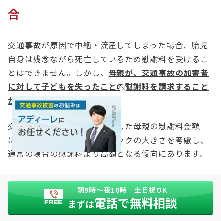
合
交通事故が原因で中絶・流産してしまった場合、胎児
自身は残念ながら死亡しているため慰謝料を受けるこ
とはできません。しかし、
母親が、交通事故の加害者
に対して子どもを失ったことの慰謝料を請求すること
ができます。
交通事故により中絶・流産をした母親の慰謝料金額
は、母親が受ける精神的ショックの大きさを考慮し、
通常の場合の慰謝料より高額となる傾向にあります。
特に、次のようなケースでは、慰謝料の金額がより高
朝9時〜夜10時 土日祝OK
くなる傾向があります。
電話で無料相談
まずは
妊娠後期で出産が間近だった場合