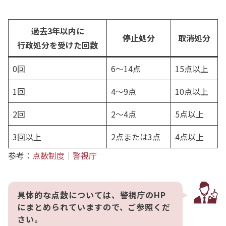
過去3年以内に
停止処分
取消処分
行政処分を受けた回数
0回
6～14点
15点以上
1回
4～9点
10点以上
2回
2～4点
5点以上
3回以上
2点または3点
4点以上
参考：
点数制度｜警視庁
具体的な点数については、警視庁のHP
にまとめられていますので、ご参照くだ
さい。