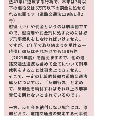
法43条に違反する行為で、本来は3月以
下の懲役又は5万円以下の罰金に処せら
れる犯罪です（道路交通法119条1項2
号）。
懲役（※）や罰金というのは刑事罰です
ので、懲役刑や罰金刑に処すためには必
ず刑事裁判をしなければいけません。
ですが、1年間で取り締まりを受ける一
時停止違反はそれだけでも158万件
（2021年度）を超えますので、他の道
路交通法違反も含めて全てについて刑事
裁判をすることは事実上できません。
そこで、一定の比較的軽微な道路交通法
違反については、「反則行為」と定め
て、反則金を納付すればそれ以上の刑事
責任を問わないとされているのです。
一方、反則金を納付しない場合には、原
則どおり、道路交通法の規定する刑事罰