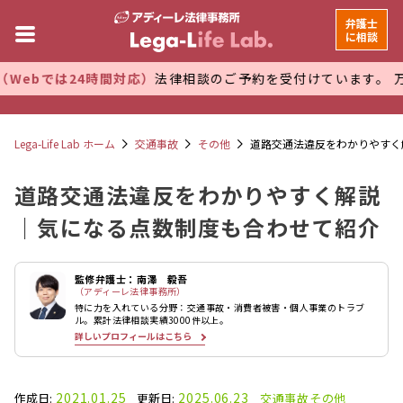
弁護士
に相談
24時間対応）
法律相談のご予約を受付けています。 万全な管理
Lega-Life Lab ホーム
交通事故
その他
道路交通法違反をわかりやすく
道路交通法違反をわかりやすく解説
｜気になる点数制度も合わせて紹介
監修弁護士：南澤 毅吾
（アディーレ法律事務所）
特に力を入れている分野：交通事故・消費者被害・個人事業のトラブ
ル。累計法律相談実績3000件以上。
詳しいプロフィールはこちら
2021.01.25
2025.06.23
作成日:
更新日:
交通事故
その他