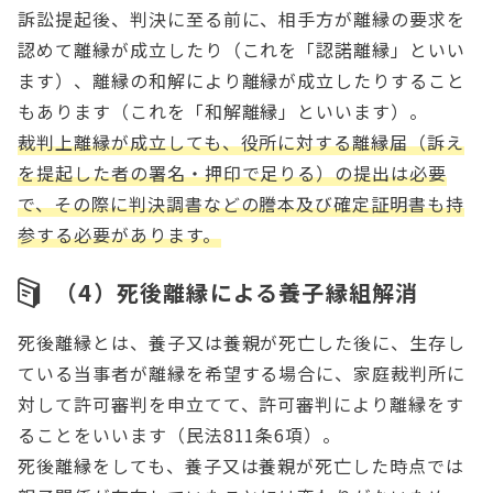
訴訟提起後、判決に至る前に、相手方が離縁の要求を
認めて離縁が成立したり（これを「認諾離縁」といい
ます）、離縁の和解により離縁が成立したりすること
もあります（これを「和解離縁」といいます）。
裁判上離縁が成立しても、役所に対する離縁届（訴え
を提起した者の署名・押印で足りる）の提出は必要
で、その際に判決調書などの謄本及び確定証明書も持
参する必要があります。
（4）死後離縁による養子縁組解消
死後離縁とは、養子又は養親が死亡した後に、生存し
ている当事者が離縁を希望する場合に、家庭裁判所に
対して許可審判を申立てて、許可審判により離縁をす
ることをいいます（民法811条6項）。
死後離縁をしても、養子又は養親が死亡した時点では