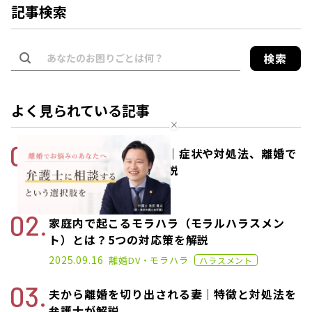
記事検索
検索
よく見られている記事
夫源病チェックシート｜症状や対処法、離婚で
きるかまで弁護士が解説
2025.01.17
2025.10.28
離婚
離婚理由
家庭内で起こるモラハラ（モラルハラスメン
ト）とは？5つの対応策を解説
2020.11.02
2025.09.16
離婚
DV・モラハラ
ハラスメント
夫から離婚を切り出される妻｜特徴と対処法を
弁護士が解説