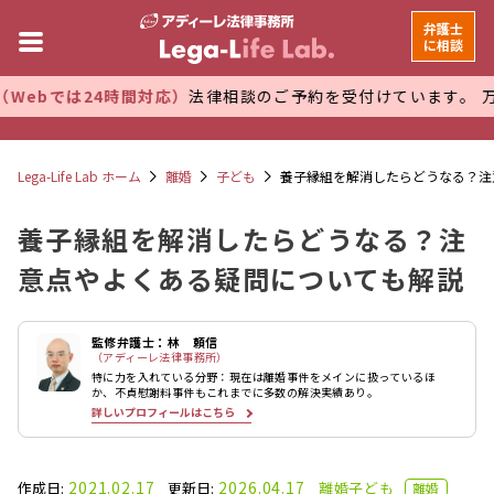
弁護士
に相談
4時間対応）
法律相談のご予約を受付けています。 万全な管理体
Lega-Life Lab ホーム
離婚
子ども
養子縁組を解消したらどうなる？注
養子縁組を解消したらどうなる？注
意点やよくある疑問についても解説
監修弁護士：林 頼信
（アディーレ法律事務所）
特に力を入れている分野：現在は離婚事件をメインに扱っているほ
か、不貞慰謝料事件もこれまでに多数の解決実績あり。
詳しいプロフィールはこちら
2021.02.17
2026.04.17
作成日:
更新日:
離婚
子ども
離婚