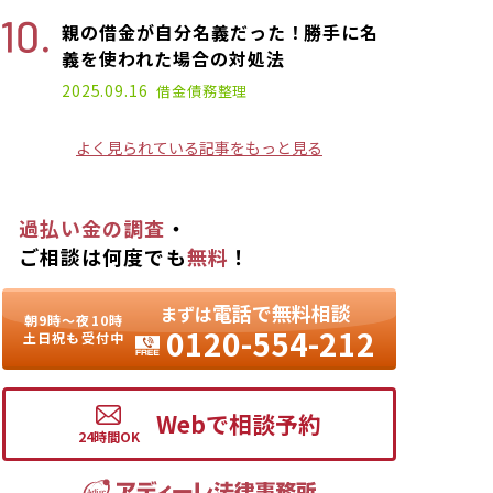
親の借金が自分名義だった！勝手に名
義を使われた場合の対処法
2022.06.01
2025.09.16
借金
債務整理
よく見られている記事をもっと見る
過払い金の調査
・
ご相談は何度でも
無料
！
電話で無料相談
まずは
朝9時〜夜10時
0120-554-212
土日祝も受付中
Webで相談予約