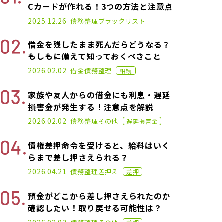
Cカードが作れる！3つの方法と注意点
2021.01.14
2025.12.26
債務整理
ブラックリスト
借金を残したまま死んだらどうなる？
もしもに備えて知っておくべきこと
2021.02.26
2026.02.02
借金
債務整理
相続
家族や友人からの借金にも利息・遅延
損害金が発生する！注意点を解説
2022.07.06
2026.02.02
債務整理
その他
遅延損害金
債権差押命令を受けると、給料はいく
らまで差し押さえられる？
2022.06.15
2026.04.21
債務整理
差押え
差押
預金がどこから差し押さえられたのか
確認したい！取り戻せる可能性は？
2023.01.06