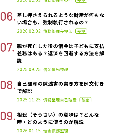
2026.02.03
債務整理
その他
差押
差し押さえられるような財産が何もな
い場合も、強制執行されるの？
2021.06.25
2026.02.02
債務整理
差押え
差押
親が死亡した後の借金は子どもに支払
義務はある？返済を回避する方法を解
説
2022.04.20
2025.09.25
借金
債務整理
自己破産の陳述書の書き方を例文付き
で解説
2021.05.12
2025.11.25
債務整理
自己破産
破産
相殺（そうさい）の意味は？どんな
時・どのように使うのか解説
2020.11.02
2026.01.15
借金
債務整理