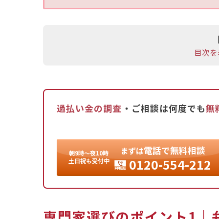
所で見積もりを比較することが推奨されます。
3.進行状況の共有: 手続きの進捗をどのよう
ょう。
4.回収結果の開示: 実際にどれだけの過払い
目次を
事前に確認しましょう。
5.プライバシー保護: 相談内容が外部に漏れ
か確認しましょう。「プライバシーマーク」の
過払い金の調査
・ご相談は何度でも
無
これらを踏まえ、安心して依頼できる専門家を
過去の借金で過払い金あるかも？と思われた方
電話
で
無料相談
まずは
朝9時〜夜10時
0120-554-212
土日祝も受付中
専門家選びのポイント1｜