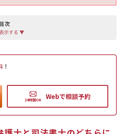
に共有してくれるのか、連絡手段や頻度を確認しまし
目次
金が回収されたか、和解書などの書類で確認できるか
表示する ▼
ないよう、プライバシー保護体制がしっかりしている
有無も判断基準の一つです。
料
！
選ぶことが大切です。
は、一度アディーレ法律事務所にご相談ください。
Web
で
相談予約
弁護士と司法書士のどちらに