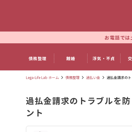
お電話では土日祝日も休ま
債務整理
離婚
浮気・不貞
Lega-Life Lab ホーム
債務整理
過払い金
過払金請求のト
過払金請求のトラブルを防
ント