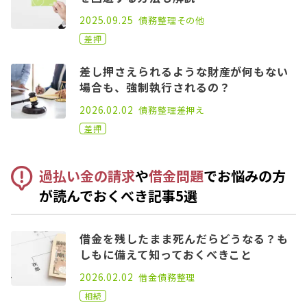
2021.08.26
2025.09.25
債務整理
その他
差押
差し押さえられるような財産が何もない
場合も、強制執行されるの？
2021.06.25
2026.02.02
債務整理
差押え
差押
過払い金の請求
や
借金問題
でお悩みの方
が読んでおくべき記事5選
借金を残したまま死んだらどうなる？も
しもに備えて知っておくべきこと
2021.02.26
2026.02.02
借金
債務整理
相続