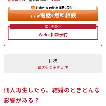
おくことが望ましいです。
朝9時〜夜10時
土日祝も受付中
3.結婚後の生活への影響：クレジットカードの作成
電話
無料相談
や更新、住宅ローンや車のローンの契約が困難にな
まずは
で
ります。また、事故情報が登録されている間は保証
人になることも困難です。
Web
相談予約
で
4.事故情報は本人のみに適用：家族には影響しませ
ん。
結婚前に個人再生について伝えておくことで、のち
目次
のトラブルを避けられる可能性が高くなります。ま
目次を表示する ▼
た、借金に頼らない生活習慣を身につけることが重
要です。
個人再生についてお悩みの方は、アディーレ法律事
個人再生したら、結婚のときどんな
務所にご相談ください。
影響がある？