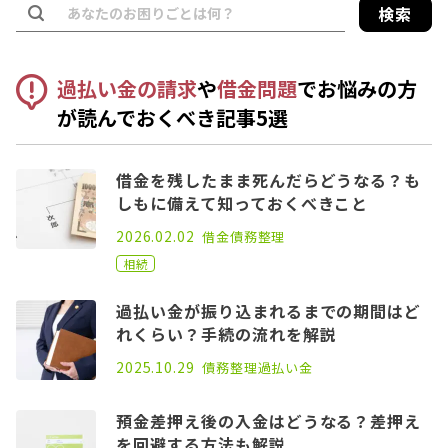
検索
過払い金の請求
や
借金問題
でお悩みの方
が読んでおくべき記事5選
借金を残したまま死んだらどうなる？も
しもに備えて知っておくべきこと
2021.02.26
2026.02.02
借金
債務整理
相続
過払い金が振り込まれるまでの期間はど
れくらい？手続の流れを解説
2021.04.14
2025.10.29
債務整理
過払い金
預金差押え後の入金はどうなる？差押え
を回避する方法も解説