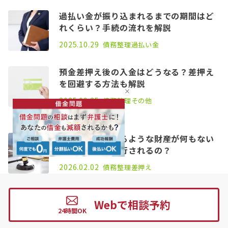
過払い金が振り込まれるまでの期間はど
れくらい？手続の流れを解説
2021.04.14
2025.10.29
債務整理
過払い金
預金差押え後の入金はどうなる？差押え
を回避する方法も解説
2021.08.26
2025.09.25
債務整理
その他
差押
差し押さえられるような財産が何もない
場合も、強制執行されるの？
2021.06.25
2026.02.02
債務整理
差押え
差押
Webで相談予約
よく見られている記事