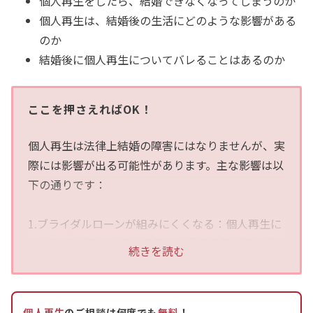
個人再生をしたら、結婚できなくなってしまうのか
個人再生は、結婚後の生活にどのような影響がある
のか
結婚後に個人再生についてバレることはあるのか
ここを押さえればOK！
個人再生は法律上結婚の障害にはなりませんが、実
際には影響が出る可能性があります。主な影響は以
下の通りです：
1.ブライダルローンが組みにくくなる：個人再生に
より5～7年間は「事故情報」が信用情報機関に登
続きを読む
録され、ローンの審査が通りにくくなります。
2.結婚相手の親族による調査：借金歴が判明すると
結婚に反対される可能性があるため、事前に伝えて
個人再生
のご相談は何度でも
無料
！